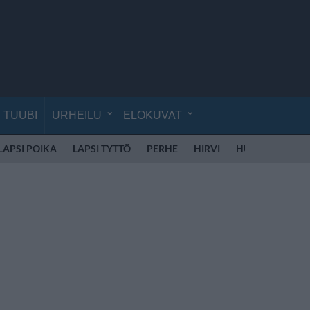
TUUBI
URHEILU
ELOKUVAT
LAPSI POIKA
LAPSI TYTTÖ
PERHE
HIRVI
HUUMEET
LI