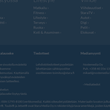
Matkailu
Viihdeuutiset
Fitness
StaraTV
ka
Lifestyle
Autot
hti
Terveys
Digi
Ruoka
Pelit
Koti & Asuminen
Elokuvat
jalauseke
Tiedotteet
Mediamyynti
 sivustolla evästeitä
Lehdistötiedotteet pyydetään
Nostemedia Oy
aksemme
lähettämään sähköpostitse
Puh. +358 40 356 1
kemustasi. Käyttämällä
osoitteeseen
toimitus@stara.fi
mikael@nostemedia.f
 hyväksyt evästeiden
isen laitteellesi.
Mediatiedot
lvelun
alauseke löytyy tästä
.
ISSN 1795-8180 (verkkomedia). Kaikki oikeudet pidätetään. Materiaalin luvaton julkais
, Tuubi® ja Jetset® ovat Stara Media Oy:n rekisteröityjä tavaramerkkejä, joiden käytt