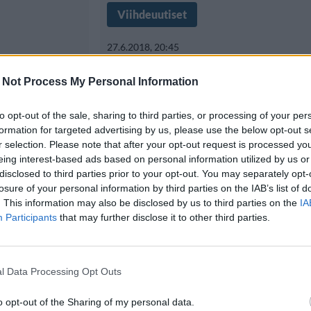
Viihdeuutiset
27.6.2018, 20:45
äite:
 Not Process My Personal Information
Michael Jacksonin 
Jackson kuoli 89-v
to opt-out of the sale, sharing to third parties, or processing of your per
formation for targeted advertising by us, please use the below opt-out s
r selection. Please note that after your opt-out request is processed y
eing interest-based ads based on personal information utilized by us or
Poplegenda Michael Jacksonin isä
disclosed to third parties prior to your opt-out. You may separately opt-
losure of your personal information by third parties on the IAB’s list of
n, kuoli
kuollut 89-vuotiaana. Jacksonin
. This information may also be disclosed by us to third parties on the
IA
Participants
that may further disclose it to other third parties.
l Data Processing Opt Outs
o opt-out of the Sharing of my personal data.