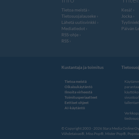
Tietoa meistä
Kesä!
Tietosuojalauseke
Jocka
Lähetä uutisvinkki
Tyyliniek
Mediatiedot
Päivän Le
RSS-ohje
RSS
Kustantaja ja toimitus
Tietosuo
Tietoa meistä
Käytämme
Oikaisukäytäntö
paranta
Ilmoita virheestä
käyttöko
Toimitusperiaatteet
sivustoa
Eettiset ohjeet
tallentam
AI-käytäntö
Verkkopa
tiedosuoj
© Copyright 2003 - 2026 Stara Media Online Oy. 
Viihdetaivas®, Miss Pop®, Mister Pop®, Popstar®