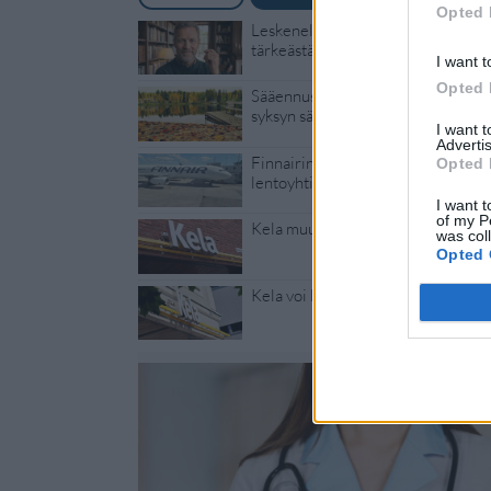
Opted 
Leskeneläke ei kuulu kaikille – Kel
tärkeästä ikärajasta
I want t
Opted 
Sääennuste ulottuu nyt marraskuull
syksyn sää
I want 
Advertis
Finnairin lennoista osan lentää jat
Opted 
lentoyhtiö – matkustajille tärkeä ra
I want t
of my P
Kela muuttaa terapiakäytäntöä
was col
Opted 
Kela voi leikata tukia ulkomaanmat