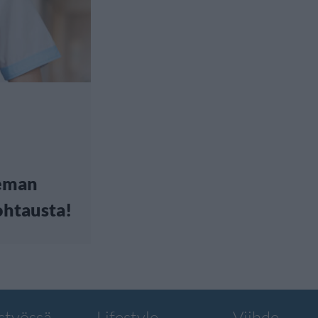
leman
ohtausta!
styössä
Lifestyle
Viihde