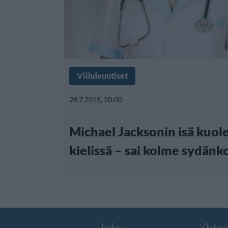
Viihdeuutiset
28.7.2015, 20:00
Michael Jacksonin isä kuo
kielissä – sai kolme sydänk
Info
Yhtei