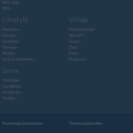
RSS-ohje
RSS
Lifestyle
Viihde
Matkailu
Viihdeuutiset
Fitness
StaraTV
Lifestyle
Autot
Terveys
Digi
Ruoka
Pelit
Koti & Asuminen
Elokuvat
Some
YouTube
Facebook
Instagram
Twitter
Kustantaja ja toimitus
Tietosuojalauseke