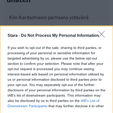
Kim Kardashianin parhaana ystävänä
tunnettu Jonathan Cheban on antanut
Stara -
Do Not Process My Personal Information
itselleen
If you wish to opt-out of the sale, sharing to third parties, or
processing of your personal or sensitive information for
Luetuimmat
targeted advertising by us, please use the below opt-out
section to confirm your selection. Please note that after your
opt-out request is processed you may continue seeing
PÄIVÄ
VIIKKO
KUUKAUSI
interest-based ads based on personal information utilized by
Leskeneläke ei kuulu kaikille – Kela
us or personal information disclosed to third parties prior to
your opt-out. You may separately opt-out of the further
muistuttaa tärkeästä ikärajasta
disclosure of your personal information by third parties on the
Finnairin lennoista osan lentää jatkossa
IAB’s list of downstream participants. This information may
also be disclosed by us to third parties on the
IAB’s List of
toinen lentoyhtiö – matkustajille tärkeä
Downstream Participants
that may further disclose it to other
rajoitus
third parties.