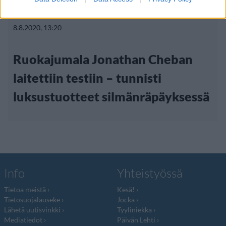
Lifestyle
Ruoka
Viihdeuutiset
8.8.2020, 13:20
Ruokajumala Jonathan Cheban
laitettiin testiin – tunnisti
luksustuotteet silmänräpäyksessä
Info
Yhteistyössä
Tietoa meistä
Kesä!
Tietosuojalauseke
Jocka
Lähetä uutisvinkki
Tyyliniekka
Mediatiedot
Päivän Lehti