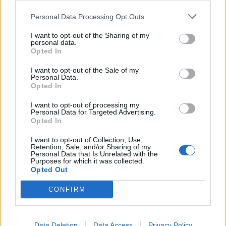
Kela voi leikata tukia ulkomaanmatkan
Personal Data Processing Opt Outs
vuoksi
I want to opt-out of the Sharing of my
Suolikaasun tuoksu levisi Spider-Man -
personal data.
näytöksessä – yleisö poistui paikalta
Opted In
Maailman eniten matkustaneet valitsivat
I want to opt-out of the Sale of my
Personal Data.
suosikkikohteensa – yllättävä voittaja
Opted In
I want to opt-out of processing my
Personal Data for Targeted Advertising.
Opted In
I want to opt-out of Collection, Use,
Retention, Sale, and/or Sharing of my
Personal Data that Is Unrelated with the
Purposes for which it was collected.
Opted Out
CONFIRM
Data Deletion
Data Access
Privacy Policy