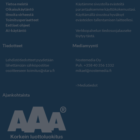
Tietoa meistä
Käytämme sivustolla evästeitä
Oikaisukäytäntö
parantaaksemme käyttökokemustasi.
Ilmoita virheestä
Käyttämällä sivustoa hyväksyt
Toimitusperiaatteet
evästeiden tallentamisen laitteellesi.
Eettiset ohjeet
AI-käytäntö
Verkkopalvelun
tiedosuojalauseke
löytyy tästä
.
Tiedotteet
Mediamyynti
Lehdistötiedotteet pyydetään
Nostemedia Oy
lähettämään sähköpostitse
Puh. +358 40 356 1332
osoitteeseen
toimitus@stara.fi
mikael@nostemedia.fi
Mediatiedot
Ajankohtaista