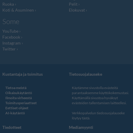
Ruoka
Pelit
Koti & Asuminen
Elokuvat
Some
YouTube
Facebook
Instagram
Twitter
Kustantaja ja toimitus
Tietosuojalauseke
Tietoa meistä
Käytämme sivustolla evästeitä
Oikaisukäytäntö
parantaaksemme käyttökokemustasi.
Ilmoita virheestä
Käyttämällä sivustoa hyväksyt
Toimitusperiaatteet
evästeiden tallentamisen laitteellesi.
Eettiset ohjeet
AI-käytäntö
Verkkopalvelun
tiedosuojalauseke
löytyy tästä
.
Tiedotteet
Mediamyynti