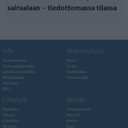
sairaalaan – tiedottomassa tilassa
Info
Yhteistyössä
Tietoa meistä
Kesä!
Tietosuojalauseke
Jocka
Lähetä uutisvinkki
Tyyliniekka
Mediatiedot
Päivän Lehti
RSS-ohje
RSS
Lifestyle
Viihde
Matkailu
Viihdeuutiset
Fitness
StaraTV
Lifestyle
Autot
Terveys
Digi