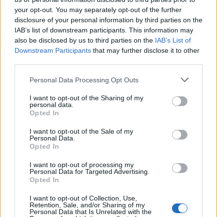
your opt-out. You may separately opt-out of the further
valkokankailla,
disclosure of your personal information by third parties on the
IAB’s list of downstream participants. This information may
also be disclosed by us to third parties on the
IAB’s List of
Downstream Participants
that may further disclose it to other
third parties.
Info
Yhteistyössä
Personal Data Processing Opt Outs
Tietoa meistä
Kesä!
I want to opt-out of the Sharing of my
Tietosuojalauseke
Jocka
personal data.
Lähetä uutisvinkki
Tyyliniekka
Opted In
Mediatiedot
Päivän Lehti
RSS-ohje
I want to opt-out of the Sale of my
Personal Data.
RSS
Opted In
Lifestyle
Viihde
I want to opt-out of processing my
Personal Data for Targeted Advertising.
Matkailu
Viihdeuutiset
Opted In
Fitness
StaraTV
Lifestyle
Autot
I want to opt-out of Collection, Use,
Terveys
Digi
Retention, Sale, and/or Sharing of my
Personal Data that Is Unrelated with the
Ruoka
Pelit