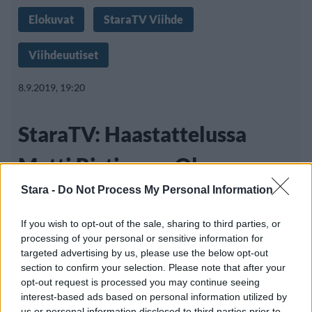
Elokuvat
StaraTV Viihde
Viihdeuutiset
8.9.2019, 19:20
StaraTV: Haastattelussa
Matti Ristinen – Olen
suomalainen -elokuvan
Stara -
Do Not Process My Personal Information
päätähti
If you wish to opt-out of the sale, sharing to third parties, or
processing of your personal or sensitive information for
targeted advertising by us, please use the below opt-out
section to confirm your selection. Please note that after your
Ikonisen suomalaisen iskelmätähti Kari
opt-out request is processed you may continue seeing
interest-based ads based on personal information utilized by
Tapion elämään päästään tutustumaan pian
us or personal information disclosed to third parties prior to