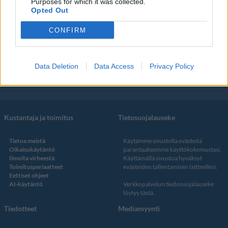
Purposes for which it was collected.
Koti & Asuminen
Elokuvat
Opted Out
Some
CONFIRM
YouTube
Facebook
Instagram
Data Deletion
Data Access
Privacy Policy
Twitter
Kustantaja ja toimitus
Tietosuojalauseke
Tietoa meistä
Käytämme sivustolla evästeitä
Oikaisukäytäntö
parantaaksemme käyttökokemustasi.
Ilmoita virheestä
Käyttämällä sivustoa hyväksyt
Toimitusperiaatteet
evästeiden tallentamisen laitteellesi.
Eettiset ohjeet
AI-käytäntö
Verkkopalvelun
tiedosuojalauseke
löytyy tästä
.
Tiedotteet
Mediamyynti