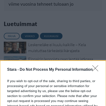
viime vuosina tehneet tuloaan jo
Luetuimmat
PÄIVÄ
VIIKKO
KUUKAUSI
Leskeneläke ei kuulu kaikille – Kela
muistuttaa tärkeästä ikärajasta
Finnairin lennoista osan lentää jatkossa
toinen lentoyhtiö – matkustajille tärkeä
Stara -
Do Not Process My Personal Information
rajoitus
Sääennuste ulottuu nyt marraskuulle – tältä
If you wish to opt-out of the sale, sharing to third parties, or
näyttää syksyn sää
processing of your personal or sensitive information for
targeted advertising by us, please use the below opt-out
Kela voi leikata tukia ulkomaanmatkan
section to confirm your selection. Please note that after your
vuoksi
opt-out request is processed you may continue seeing
interest-based ads based on personal information utilized by