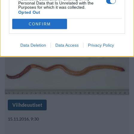
Personal Data that Is Unrelated with the
kastematoja kuumalta asfaltilta!
Purposes for which it was collected.
Opted Out
CONFIRM
Data Deletion
Data Access
Privacy Policy
Viihdeuutiset
15.11.2016, 9:30