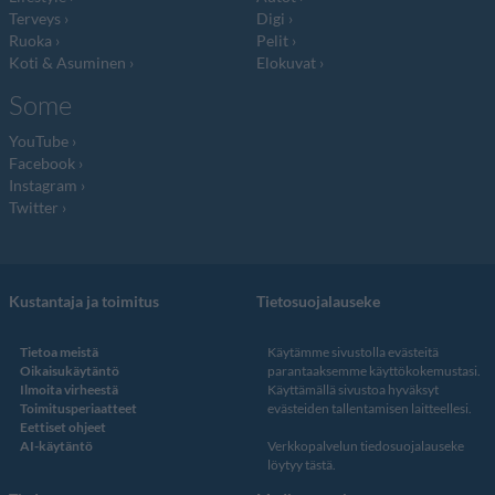
Terveys
Digi
Ruoka
Pelit
Koti & Asuminen
Elokuvat
Some
YouTube
Facebook
Instagram
Twitter
Kustantaja ja toimitus
Tietosuojalauseke
Tietoa meistä
Käytämme sivustolla evästeitä
Oikaisukäytäntö
parantaaksemme käyttökokemustasi.
Ilmoita virheestä
Käyttämällä sivustoa hyväksyt
Toimitusperiaatteet
evästeiden tallentamisen laitteellesi.
Eettiset ohjeet
AI-käytäntö
Verkkopalvelun
tiedosuojalauseke
löytyy tästä
.