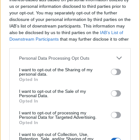
Suolikaasun tuoksu levisi Spider-Man -
us or personal information disclosed to third parties prior to
näytöksessä – yleisö poistui paikalta
your opt-out. You may separately opt-out of the further
disclosure of your personal information by third parties on the
IAB’s list of downstream participants. This information may
also be disclosed by us to third parties on the
IAB’s List of
Downstream Participants
that may further disclose it to other
third parties.
Personal Data Processing Opt Outs
I want to opt-out of the Sharing of my
personal data.
Opted In
I want to opt-out of the Sale of my
Personal Data.
Opted In
Viihdeuutiset
I want to opt-out of processing my
9.9.2017, 13:00
Personal Data for Targeted Advertising.
Opted In
Koiralla hellyttävä tapa – pelastaa
I want to opt-out of Collection, Use,
Retention, Sale, and/or Sharing of my