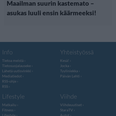
Maailman suurin kastemato –
asukas luuli ensin käärmeeksi!
Info
Yhteistyössä
Tietoa meistä
Kesä!
Tietosuojalauseke
Jocka
Lähetä uutisvinkki
Tyyliniekka
Mediatiedot
Päivän Lehti
RSS-ohje
RSS
Lifestyle
Viihde
Matkailu
Viihdeuutiset
Fitness
StaraTV
Lifestyle
Autot