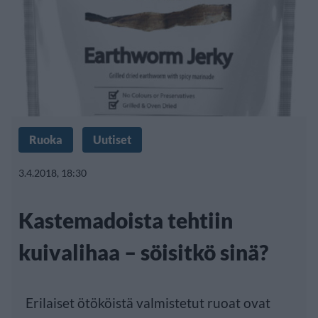
Ruoka
Uutiset
3.4.2018, 18:30
Kastemadoista tehtiin
kuivalihaa – söisitkö sinä?
Erilaiset ötököistä valmistetut ruoat ovat