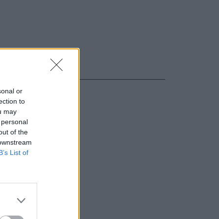
sonal or
ection to
ou may
 personal
out of the
 downstream
B’s List of