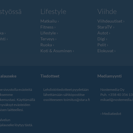
styössä
Lifestyle
Viihde
Matkailu
Viihdeuutiset
Fitness
StaraTV
ka
Lifestyle
Autot
hti
Terveys
Digi
Ruoka
Pelit
Koti & Asuminen
Elokuvat
jalauseke
Tiedotteet
Mediamyynti
 sivustolla evästeitä
Lehdistötiedotteet pyydetään
Nostemedia Oy
aksemme
lähettämään sähköpostitse
Puh. +358 40 356 1
kemustasi. Käyttämällä
osoitteeseen
toimitus@stara.fi
mikael@nostemedia.f
 hyväksyt evästeiden
isen laitteellesi.
Mediatiedot
lvelun
alauseke löytyy tästä
.