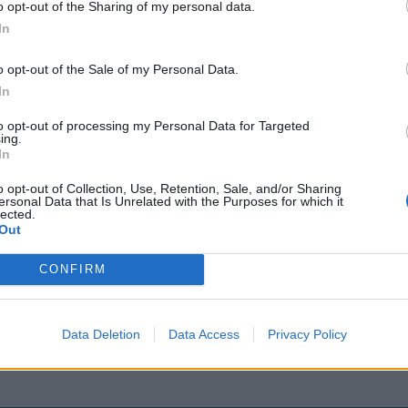
o opt-out of the Sharing of my personal data.
Lifestyle
In
17.2.2022, 8:30
o opt-out of the Sale of my Personal Data.
In
ää –
Nyt on söpöä! Kevä
to opt-out of processing my Personal Data for Targeted
ing.
saapastellaan paste
In
in
sävyissä
o opt-out of Collection, Use, Retention, Sale, and/or Sharing
ersonal Data that Is Unrelated with the Purposes for which it
lected.
Out
Perinteisin saappaan väri lienee 
CONFIRM
 päivän 15
Markkinoilla on myös kirjavia
a suosia
kumisaapasvaihtoehtoja,
Data Deletion
Data Access
Privacy Policy