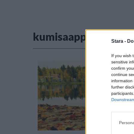
kumisaappaat
Stara -
Do
If you wish 
sensitive in
confirm you
continue se
information 
further disc
participants
Downstream 
Persona