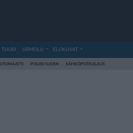
TUUBI
URHEILU
ELOKUVAT
UTOMAATTI
POLIISI SUOMI
SÄHKÖPOTKULAUTA
CIRQUE D