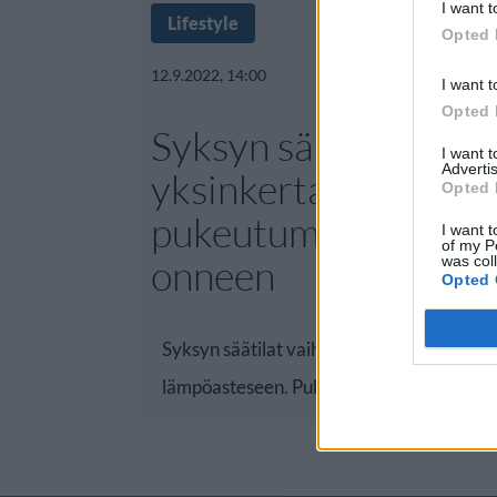
I want t
Lifestyle
Opted 
12.9.2022, 14:00
I want t
Opted 
Syksyn sää voi yllätt
I want 
Advertis
yksinkertainen
Opted 
pukeutumisniksi ava
I want t
of my P
onneen
was col
Opted 
Syksyn säätilat vaihtelevat yöpakkasista
lämpöasteseen. Pukeutumisessa kannatta