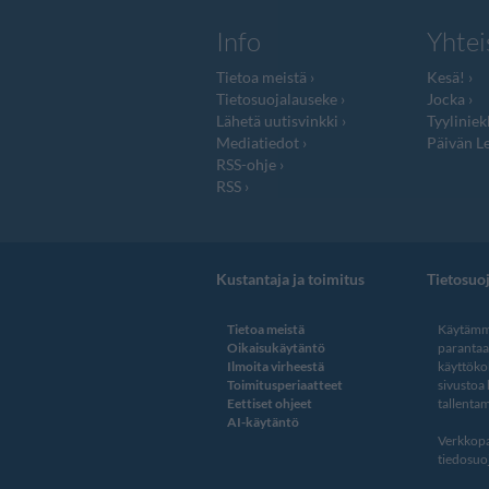
Info
Yhtei
Tietoa meistä
Kesä!
Tietosuojalauseke
Jocka
Lähetä uutisvinkki
Tyyliniek
Mediatiedot
Päivän Le
RSS-ohje
RSS
Kustantaja ja toimitus
Tietosuo
Tietoa meistä
Käytämme
Oikaisukäytäntö
paranta
Ilmoita virheestä
käyttöko
Toimitusperiaatteet
sivustoa
Eettiset ohjeet
tallentam
AI-käytäntö
Verkkopa
tiedosuoj