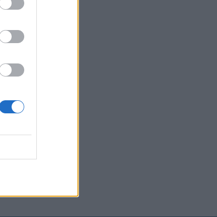
ällä
llin
musta.