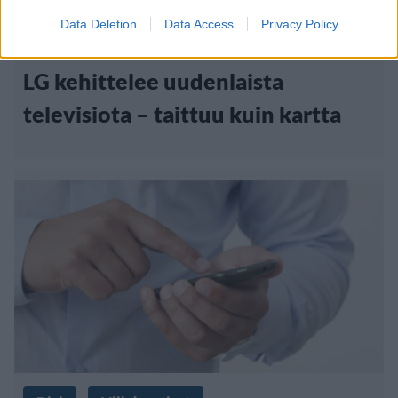
Data Deletion
Data Access
Privacy Policy
6.11.2019, 18:40
LG kehittelee uudenlaista
televisiota – taittuu kuin kartta