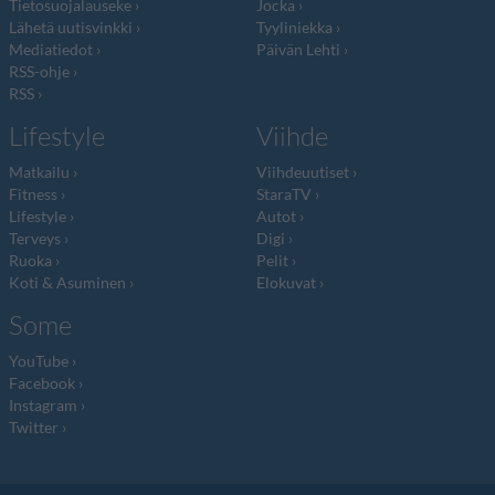
Tietosuojalauseke
Jocka
Lähetä uutisvinkki
Tyyliniekka
Mediatiedot
Päivän Lehti
RSS-ohje
RSS
Lifestyle
Viihde
Matkailu
Viihdeuutiset
Fitness
StaraTV
Lifestyle
Autot
Terveys
Digi
Ruoka
Pelit
Koti & Asuminen
Elokuvat
Some
YouTube
Facebook
Instagram
Twitter