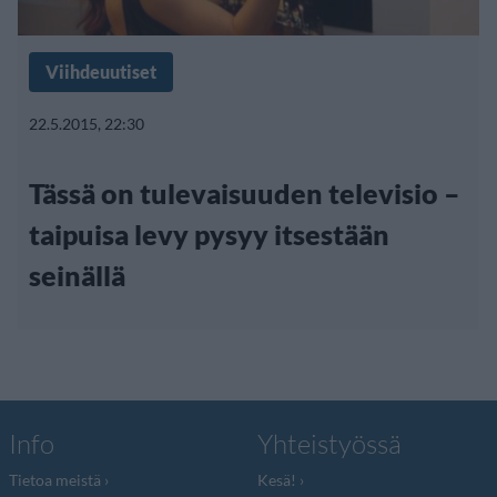
Viihdeuutiset
22.5.2015, 22:30
Tässä on tulevaisuuden televisio –
taipuisa levy pysyy itsestään
seinällä
Info
Yhteistyössä
Tietoa meistä
Kesä!