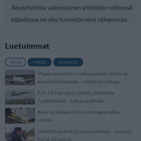
Älypuhelimia valmistavien yhtiöiden välisessä
kilpailussa on yksi tunnettu nimi vähemmän.
Luetuimmat
PÄIVÄ
VIIKKO
KUUKAUSI
Maailman eniten matkustaneet valitsivat
suosikkikohteensa – yllättävä voittaja
F/A-18 Hornet jyrähtää ylilennolle
Jyväskylässä – katuja suljetaan
Kela voi leikata tukia ulkomaanmatkan
vuoksi
Moottoripyöräilijä pakeni poliisia – tutkaan
hurja ylinopeus