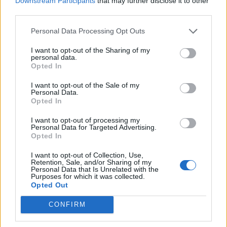
Downstream Participants
that may further disclose it to other
third parties.
Uskotko silmiäsi? Tulevaisuuden
Personal Data Processing Opt Outs
teknologiaa esiteltiin Las
I want to opt-out of the Sharing of my
Vegasissa
personal data.
Opted In
I want to opt-out of the Sale of my
Personal Data.
Opted In
I want to opt-out of processing my
Personal Data for Targeted Advertising.
Opted In
I want to opt-out of Collection, Use,
Retention, Sale, and/or Sharing of my
Personal Data that Is Unrelated with the
Purposes for which it was collected.
Opted Out
CONFIRM
Digi