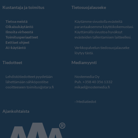
Kustantaja ja toimitus
Tietosuojalauseke
Tietoa meistä
Käytämme sivustolla evästeitä
Oikaisukäytäntö
parantaaksemme käyttökokemustasi.
Ilmoita virheestä
Käyttämällä sivustoa hyväksyt
Toimitusperiaatteet
evästeiden tallentamisen laitteellesi.
Eettiset ohjeet
AI-käytäntö
Verkkopalvelun
tiedosuojalauseke
löytyy tästä
.
Tiedotteet
Mediamyynti
Lehdistötiedotteet pyydetään
Nostemedia Oy
lähettämään sähköpostitse
Puh. +358 40 356 1332
osoitteeseen
toimitus@stara.fi
mikael@nostemedia.fi
Mediatiedot
Ajankohtaista