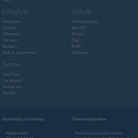
Lifestyle
Viihde
Matkailu
Viihdeuutiset
Fitness
StaraTV
Lifestyle
Autot
Terveys
Digi
Ruoka
Pelit
Koti & Asuminen
Elokuvat
Some
YouTube
Facebook
Instagram
Twitter
Kustantaja ja toimitus
Tietosuojalauseke
Tietoa meistä
Käytämme sivustolla evästeitä