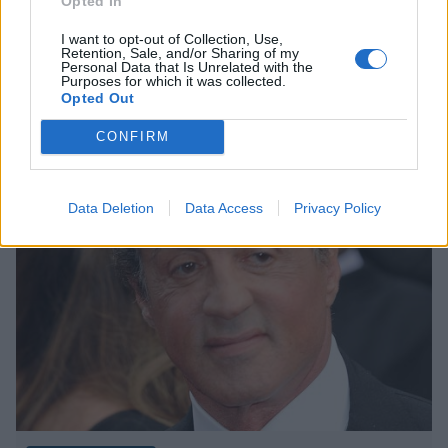
Opted In
27.7.2020, 17:20
I want to opt-out of Collection, Use,
Retention, Sale, and/or Sharing of my
Stallonen tyttäret kuin
Personal Data that Is Unrelated with the
Purposes for which it was collected.
missikisoista – isä julkaisi kuvan
Opted Out
tyrmäävästä kolmikosta
CONFIRM
Data Deletion
Data Access
Privacy Policy