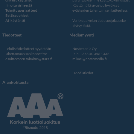
Oikaisukäytäntö
parantaaksemme käyttökokemustasi.
Ilmoita virheestä
Käyttämällä sivustoa hyväksyt
Toimitusperiaatteet
evästeiden tallentamisen laitteellesi.
Eettiset ohjeet
AI-käytäntö
Verkkopalvelun
tiedosuojalauseke
löytyy tästä
.
Tiedotteet
Mediamyynti
Lehdistötiedotteet pyydetään
Nostemedia Oy
lähettämään sähköpostitse
Puh. +358 40 356 1332
osoitteeseen
toimitus@stara.fi
mikael@nostemedia.fi
Mediatiedot
Ajankohtaista