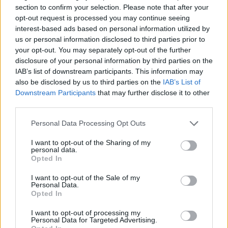
section to confirm your selection. Please note that after your
Kela voi leikata tukia ulkomaanmatkan
opt-out request is processed you may continue seeing
vuoksi
interest-based ads based on personal information utilized by
us or personal information disclosed to third parties prior to
Suolikaasun tuoksu levisi Spider-Man -
your opt-out. You may separately opt-out of the further
näytöksessä – yleisö poistui paikalta
disclosure of your personal information by third parties on the
IAB’s list of downstream participants. This information may
also be disclosed by us to third parties on the
IAB’s List of
Downstream Participants
that may further disclose it to other
third parties.
Personal Data Processing Opt Outs
I want to opt-out of the Sharing of my
personal data.
Opted In
I want to opt-out of the Sale of my
Personal Data.
Opted In
Viihdeuutiset
I want to opt-out of processing my
Personal Data for Targeted Advertising.