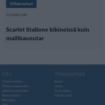
Viihdeuutiset
7.4.2020, 5:00
Scarlet Stallone bikineissä kuin
mallikaunotar
Info
Yhteistyössä
Tietoa meistä
Kesä!
Tietosuojalauseke
Jocka
Lähetä uutisvinkki
Tyyliniekka
Mediatiedot
Päivän Lehti
RSS-ohje
RSS