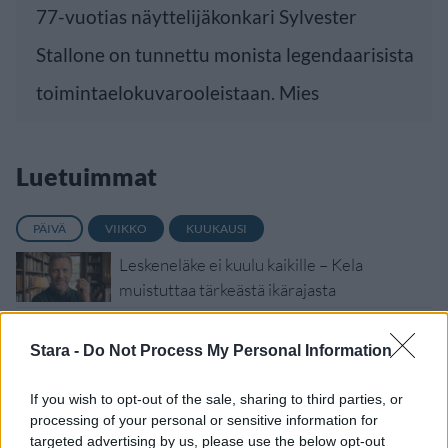
77-vuotias näyttelijäkonkari Sylvester
Stallone on tunnettu monista legendaarisista
toimintaelokuvarooleistaan. Mies
Luetuimmat
PÄIVÄ
VIIKKO
KUUKAUSI
Leskeneläke ei kuulu kaikille – Kela
muistuttaa tärkeästä ikärajasta
Finnairin lennoista osan lentää jatkossa
toinen lentoyhtiö – matkustajille tärkeä
Stara -
Do Not Process My Personal Information
rajoitus
If you wish to opt-out of the sale, sharing to third parties, or
Sääennuste ulottuu nyt marraskuulle – tältä
processing of your personal or sensitive information for
näyttää syksyn sää
targeted advertising by us, please use the below opt-out