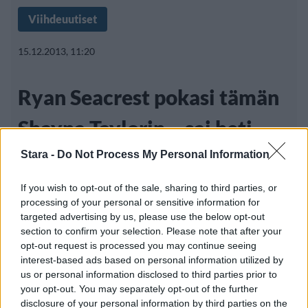
Viihdeuutiset
15.12.2013, 11:20
Ryan Seacrest pokasi tämän
Shayna Taylorin – sai heti
mallisopimuksen!
Stara -
Do Not Process My Personal Information
If you wish to opt-out of the sale, sharing to third parties, or
processing of your personal or sensitive information for
Yhdysvaltalainen juontajakomistus Ryan
targeted advertising by us, please use the below opt-out
section to confirm your selection. Please note that after your
Seacrest tunnetaan muun muassa siitä, että
opt-out request is processed you may continue seeing
hän
interest-based ads based on personal information utilized by
us or personal information disclosed to third parties prior to
your opt-out. You may separately opt-out of the further
disclosure of your personal information by third parties on the