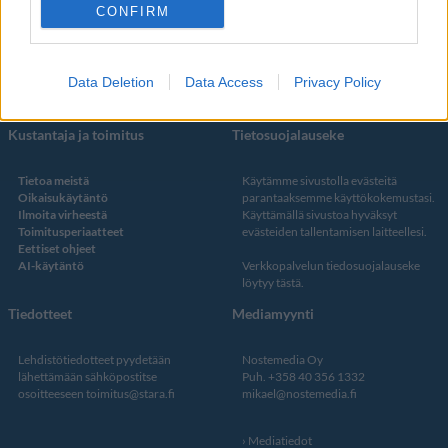
Facebook
CONFIRM
Instagram
Twitter
Data Deletion
Data Access
Privacy Policy
Kustantaja ja toimitus
Tietosuojalauseke
Tietoa meistä
Käytämme sivustolla evästeitä
Oikaisukäytäntö
parantaaksemme käyttökokemustasi.
Ilmoita virheestä
Käyttämällä sivustoa hyväksyt
Toimitusperiaatteet
evästeiden tallentamisen laitteellesi.
Eettiset ohjeet
AI-käytäntö
Verkkopalvelun
tiedosuojalauseke
löytyy tästä
.
Tiedotteet
Mediamyynti
Lehdistötiedotteet pyydetään
Nostemedia Oy
lähettämään sähköpostitse
Puh. +358 40 356 1332
osoitteeseen
toimitus@stara.fi
mikael@nostemedia.fi
Mediatiedot