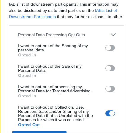
IAB’s list of downstream participants. This information may
also be disclosed by us to third parties on the
IAB’s List of
Info
Yhteistyössä
Downstream Participants
that may further disclose it to other
third parties.
Tietoa meistä
Kesä!
Tietosuojalauseke
Jocka
Personal Data Processing Opt Outs
Lähetä uutisvinkki
Tyyliniekka
I want to opt-out of the Sharing of my
Mediatiedot
Päivän Lehti
personal data.
RSS-ohje
Opted In
RSS
I want to opt-out of the Sale of my
Lifestyle
Viihde
Personal Data.
Opted In
Matkailu
Viihdeuutiset
Fitness
StaraTV
I want to opt-out of processing my
Lifestyle
Autot
Personal Data for Targeted Advertising.
Opted In
Terveys
Digi
Ruoka
Pelit
I want to opt-out of Collection, Use,
Koti & Asuminen
Elokuvat
Retention, Sale, and/or Sharing of my
Personal Data that Is Unrelated with the
Some
Purposes for which it was collected.
Opted Out
YouTube