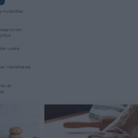
a muistuttaa
kossa toinen
joitus
kan vuoksi
Man -näytöksessä
tsivat
aja