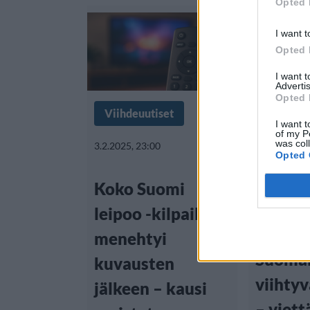
Opted 
I want t
Opted 
I want 
Advertis
Opted 
Viihdeuutiset
Koti & 
I want t
of my P
was col
3.2.2025, 23:00
Lifestyle
Opted 
Viihdeuu
Koko Suomi
leipoo -kilpailija
15.10.2024,
menehtyi
Suomal
kuvausten
viihty
jälkeen – kausi
– viett