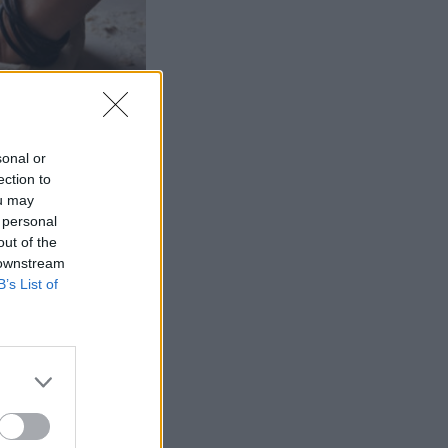
Ruoka
sonal or
ection to
ou may
 personal
out of the
 downstream
B’s List of
eipomista –
kkaimpia