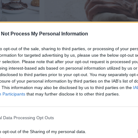
 Not Process My Personal Information
Koti & Asuminen
Lifestyle
to opt-out of the sale, sharing to third parties, or processing of your per
formation for targeted advertising by us, please use the below opt-out s
r selection. Please note that after your opt-out request is processed y
Viihdeuutiset
eing interest-based ads based on personal information utilized by us or
disclosed to third parties prior to your opt-out. You may separately opt-
6.12.2025, 17:00
lun herkku
losure of your personal information by third parties on the IAB’s list of
. This information may also be disclosed by us to third parties on the
IA
näunelman
Participants
that may further disclose it to other third parties.
Suomalaiset rakastavat l
nuoret ja onnelliset inno
l Data Processing Opt Outs
kotileipureita
o opt-out of the Sharing of my personal data.