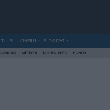
TUUBI
URHEILU
ELOKUVAT
AVARUUS
METEORI
TÄHDENLENTO
HONOR
HONOR RO