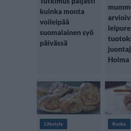
Tutkimus paljasti
mumm
kuinka monta
arvioiv
voileipää
leipure
suomalainen syö
tuotok
päivässä
juonta
Holma
Lifestyle
Ruoka