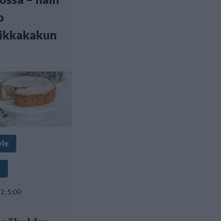
o
ikkakakun
yle
a
2, 5:00