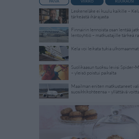
PÄIVÄ
VIIKKO
KUUKAUSI
Leskeneläke ei kuulu kaikille – Kel
tärkeästä ikärajasta
Finnairin lennoista osan lentää jat
lentoyhtiö – matkustajille tärkeä ra
Kela voi leikata tukia ulkomaanmat
Suolikaasun tuoksu levisi Spider-
– yleisö poistui paikalta
Maailman eniten matkustaneet vali
suosikkikohteensa – yllättävä voitt