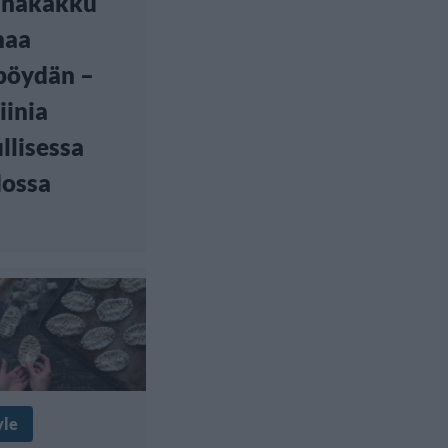
inäkakku
naa
pöydän –
iinia
llisessa
ossa
yle