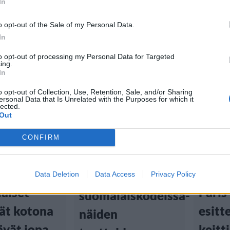
In
o opt-out of the Sale of my Personal Data.
In
to opt-out of processing my Personal Data for Targeted
ing.
In
Asuminen
Ruoka
Lifest
o opt-out of Collection, Use, Retention, Sale, and/or Sharing
ersonal Data that Is Unrelated with the Purposes for which it
lected.
26.3.2024, 17:00
Ruok
Out
tiset
Viihd
Pääsiäinen
CONFIRM
innostaa
 19:00
25.11.202
leipomaan
Data Deletion
Data Access
Privacy Policy
aiset
Paris
suomalaiskodeissa-
vät kotona
esitt
näiden
ävät jopa
keitt