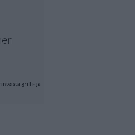
nen
nteistä grilli- ja