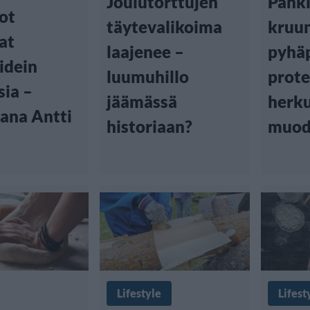
Joulutorttujen
Pähk
ot
täytevalikoima
kruu
at
laajenee –
pyhä
idein
luumuhillo
prote
sia –
jäämässä
herku
jana Antti
historiaan?
muod
Lifestyle
Lifest