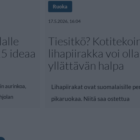
Ruoka
17.5.2026, 16:04
alle
Tiesitkö? Kotitekoi
25 ideaa
lihapiirakka voi olla
yllättävän halpa
in aurinkoa,
Lihapiirakat ovat suomalaisille peri
hjolan
pikaruokaa. Niitä saa ostettua