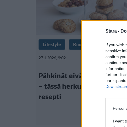
Stara -
Do
Lifestyle
Ruoka
If you wish 
sensitive in
confirm you
27.1.2026, 9:02
continue se
information 
Pähkinät eivät ole vain jou
further disc
participants
– tässä herkullisen pähki
Downstream 
resepti
Persona
I want t