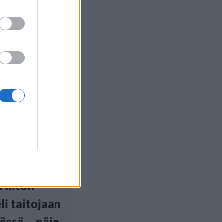
yle
a
euutiset
3, 19:00
 Hilton
eli taitojaan
iössä – näin