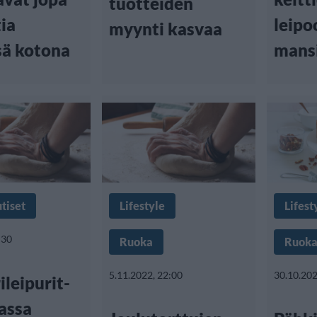
tuotteiden
ia
leipo
myynti kasvaa
sä kotona
mans
tiset
Lifestyle
Lifest
:30
Ruoka
Ruok
5.11.2022, 22:00
30.10.202
leipurit-
assa