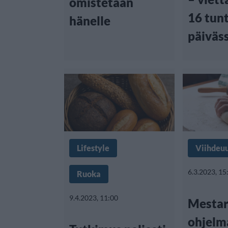
omistetaan
16 tunt
hänelle
päiväs
Lifestyle
Viihdeuu
6.3.2023, 15
Ruoka
9.4.2023, 11:00
Mestari
ohjelm