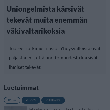
Uniongelmista kärsivät
tekevät muita enemmän
väkivaltarikoksia
Tuoreet tutkimustilastot Yhdysvalloista ovat
paljastaneet, että unettomuudesta kärsivät
ihmiset tekevät
Luetuimmat
PÄIVÄ
VIIKKO
KUUKAUSI
Maailman eniten matkustaneet valitsivat