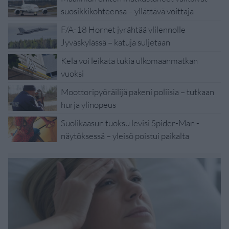
suosikkikohteensa – yllättävä voittaja
F/A-18 Hornet jyrähtää ylilennolle
Jyväskylässä – katuja suljetaan
Kela voi leikata tukia ulkomaanmatkan
vuoksi
Moottoripyöräilijä pakeni poliisia – tutkaan
hurja ylinopeus
Suolikaasun tuoksu levisi Spider-Man -
näytöksessä – yleisö poistui paikalta