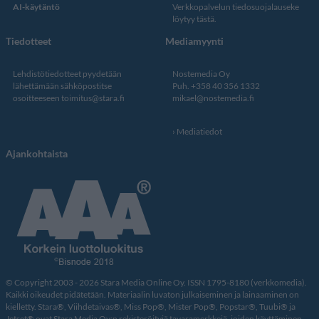
AI-käytäntö
Verkkopalvelun
tiedosuojalauseke
löytyy tästä
.
Tiedotteet
Mediamyynti
Lehdistötiedotteet pyydetään
Nostemedia Oy
lähettämään sähköpostitse
Puh. +358 40 356 1332
osoitteeseen
toimitus@stara.fi
mikael@nostemedia.fi
Mediatiedot
Ajankohtaista
© Copyright 2003 - 2026 Stara Media Online Oy. ISSN 1795-8180 (verkkomedia).
Kaikki oikeudet pidätetään. Materiaalin luvaton julkaiseminen ja lainaaminen on
kielletty. Stara®, Viihdetaivas®, Miss Pop®, Mister Pop®, Popstar®, Tuubi® ja
Jetset® ovat Stara Media Oy:n rekisteröityjä tavaramerkkejä, joiden käyttäminen