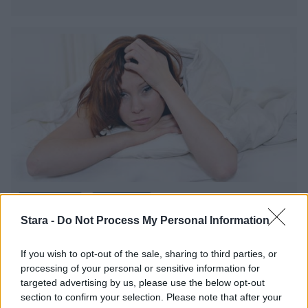
Lifestyle
Terveys
Stara -
Do Not Process My Personal Information
22.5.2022, 21:00
If you wish to opt-out of the sale, sharing to third parties, or
processing of your personal or sensitive information for
Keski-iän unettomuudella karut
targeted advertising by us, please use the below opt-out
section to confirm your selection. Please note that after your
seuraukset – näkyy myös