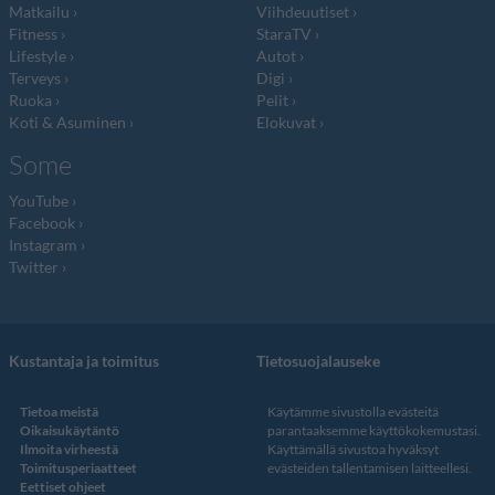
Matkailu
Viihdeuutiset
Fitness
StaraTV
Lifestyle
Autot
Terveys
Digi
Ruoka
Pelit
Koti & Asuminen
Elokuvat
Some
YouTube
Facebook
Instagram
Twitter
Kustantaja ja toimitus
Tietosuojalauseke
Tietoa meistä
Käytämme sivustolla evästeitä
Oikaisukäytäntö
parantaaksemme käyttökokemustasi.
Ilmoita virheestä
Käyttämällä sivustoa hyväksyt
Toimitusperiaatteet
evästeiden tallentamisen laitteellesi.
Eettiset ohjeet