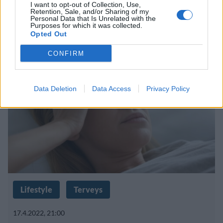
I want to opt-out of Collection, Use,
Huolestuttava tieto: Unettomuus
Retention, Sale, and/or Sharing of my
Personal Data that Is Unrelated with the
lisääntyy huolestuttavan nopeasti
Purposes for which it was collected.
Opted Out
CONFIRM
Data Deletion
Data Access
Privacy Policy
Lifestyle
Terveys
17.4.2022, 21:00