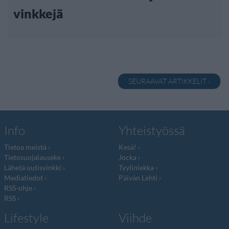
vinkkejä
SEURAAVAT ARTIKKELIT ›
Info
Yhteistyössä
Tietoa meistä
Kesä!
Tietosuojalauseke
Jocka
Lähetä uutisvinkki
Tyyliniekka
Mediatiedot
Päivän Lehti
RSS-ohje
RSS
Lifestyle
Viihde