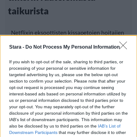
taikurista
Netflixin eksoottisten kissapetojen hoitajien
villistä elämästä kertova Tiger King -
Stara -
Do Not Process My Personal Information
dokumenttisarja
If you wish to opt-out of the sale, sharing to third parties, or
processing of your personal or sensitive information for
targeted advertising by us, please use the below opt-out
Luetuimmat
section to confirm your selection. Please note that after your
opt-out request is processed you may continue seeing
interest-based ads based on personal information utilized by
PÄIVÄ
VIIKKO
KUUKAUSI
us or personal information disclosed to third parties prior to
your opt-out. You may separately opt-out of the further
Leskeneläke ei kuulu kaikille – Kela
disclosure of your personal information by third parties on the
muistuttaa tärkeästä ikärajasta
IAB’s list of downstream participants. This information may
also be disclosed by us to third parties on the
IAB’s List of
Työnantaja ei hyväksynyt etälääkärin
Downstream Participants
that may further disclose it to other
sairauslomatodistuksia – neljälle ei