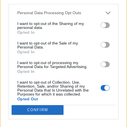
third parties.
maksettu sairausajan palkkaa
Personal Data Processing Opt Outs
Finnairin lennoista osan lentää jatkossa
toinen lentoyhtiö – matkustajille tärkeä
I want to opt-out of the Sharing of my
personal data.
rajoitus
Opted In
Lapin pelastushelikopteri Aslakin toiminta
I want to opt-out of the Sale of my
päättyy – rahat loppuivat
Personal Data.
Opted In
Kela muuttaa terapiakäytäntöä
I want to opt-out of processing my
Personal Data for Targeted Advertising.
Opted In
I want to opt-out of Collection, Use,
Retention, Sale, and/or Sharing of my
Personal Data that Is Unrelated with the
Purposes for which it was collected.
Opted Out
CONFIRM