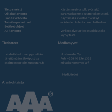
Tietoa meistä
Käytämme sivustolla evästeitä
Oikaisukäytäntö
parantaaksemme käyttökokemustasi.
Ilmoita virheestä
Käyttämällä sivustoa hyväksyt
Toimitusperiaatteet
evästeiden tallentamisen laitteellesi.
Eettiset ohjeet
AI-käytäntö
Verkkopalvelun
tiedosuojalauseke
löytyy tästä
.
Tiedotteet
Mediamyynti
Lehdistötiedotteet pyydetään
Nostemedia Oy
lähettämään sähköpostitse
Puh. +358 40 356 1332
osoitteeseen
toimitus@stara.fi
mikael@nostemedia.fi
Mediatiedot
Ajankohtaista