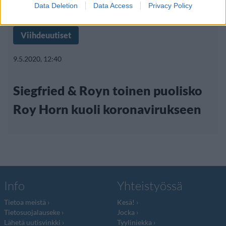
Data Deletion
Data Access
Privacy Policy
Viihdeuutiset
9.5.2020, 12:40
Siegfried & Royn toinen puolisko
Roy Horn kuoli koronavirukseen
Info
Yhteistyössä
Tietoa meistä
Kesä!
Tietosuojalauseke
Jocka
Lähetä uutisvinkki
Tyyliniekka