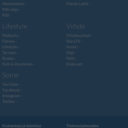
Mediatiedot
Päivän Lehti
RSS-ohje
RSS
Lifestyle
Viihde
Matkailu
Viihdeuutiset
Fitness
StaraTV
Lifestyle
Autot
Terveys
Digi
Ruoka
Pelit
Koti & Asuminen
Elokuvat
Some
YouTube
Facebook
Instagram
Twitter
Kustantaja ja toimitus
Tietosuojalauseke