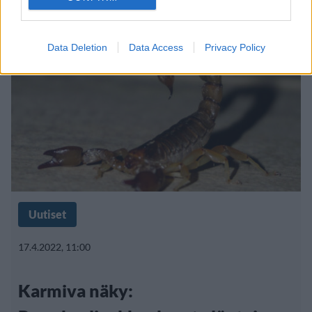
Data Deletion
Data Access
Privacy Policy
Uutiset
17.4.2022, 11:00
Karmiva näky: