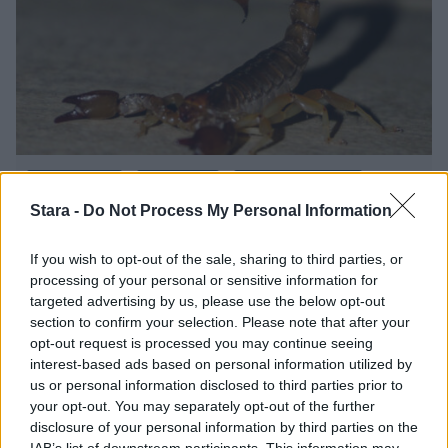
Matkailu
Uutiset
Viihdeuutiset
Stara -
Do Not Process My Personal Information
5.8.2022, 17:00
If you wish to opt-out of the sale, sharing to third parties, or
processing of your personal or sensitive information for
Naisen matkalaukusta löytyi 18
targeted advertising by us, please use the below opt-out
section to confirm your selection. Please note that after your
skorpionia – muista tarkistaa
opt-out request is processed you may continue seeing
interest-based ads based on personal information utilized by
laukkusi sisältö
us or personal information disclosed to third parties prior to
your opt-out. You may separately opt-out of the further
disclosure of your personal information by third parties on the
IAB’s list of downstream participants. This information may