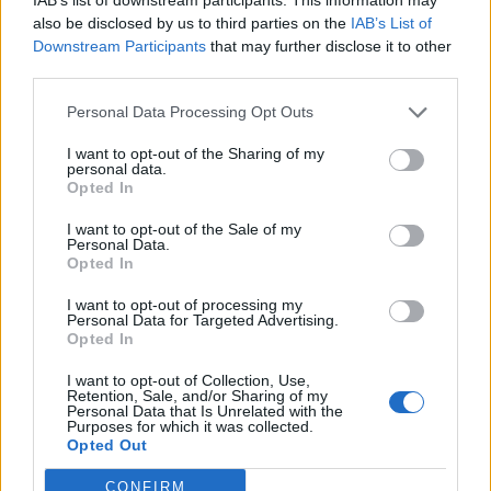
also be disclosed by us to third parties on the
IAB’s List of
Downstream Participants
that may further disclose it to other
third parties.
Personal Data Processing Opt Outs
I want to opt-out of the Sharing of my
personal data.
Opted In
I want to opt-out of the Sale of my
Personal Data.
Opted In
Uutiset
I want to opt-out of processing my
Personal Data for Targeted Advertising.
20.4.2022, 5:00
Opted In
I want to opt-out of Collection, Use,
Myrskyllä odottamattomat
Retention, Sale, and/or Sharing of my
Personal Data that Is Unrelated with the
seuraukset Egyptissä – koteihin
Purposes for which it was collected.
Opted Out
myrkyllisiä skorpioneja
CONFIRM