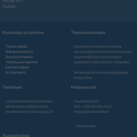
Instagram
Twitter
Kustantaja ja toimitus
Tietosuojalauseke
Tietoa meistä
Käytämme sivustolla evästeitä
Oikaisukäytäntö
parantaaksemme käyttökokemustasi.
Ilmoita virheestä
Käyttämällä sivustoa hyväksyt
Toimitusperiaatteet
evästeiden tallentamisen laitteellesi.
Eettiset ohjeet
AI-käytäntö
Verkkopalvelun
tiedosuojalauseke
löytyy tästä
.
Tiedotteet
Mediamyynti
Lehdistötiedotteet pyydetään
Nostemedia Oy
lähettämään sähköpostitse
Puh. +358 40 356 1332
osoitteeseen
toimitus@stara.fi
mikael@nostemedia.fi
Mediatiedot
Ajankohtaista