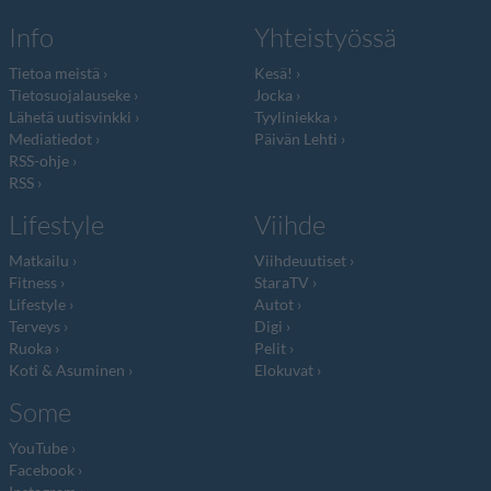
Info
Yhteistyössä
Tietoa meistä
Kesä!
Tietosuojalauseke
Jocka
Lähetä uutisvinkki
Tyyliniekka
Mediatiedot
Päivän Lehti
RSS-ohje
RSS
Lifestyle
Viihde
Matkailu
Viihdeuutiset
Fitness
StaraTV
Lifestyle
Autot
Terveys
Digi
Ruoka
Pelit
Koti & Asuminen
Elokuvat
Some
YouTube
Facebook