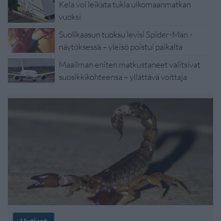
Kela voi leikata tukia ulkomaanmatkan
vuoksi
Suolikaasun tuoksu levisi Spider-Man -
näytöksessä – yleisö poistui paikalta
Maailman eniten matkustaneet valitsivat
suosikkikohteensa – yllättävä voittaja