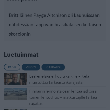
Brittiläinen Payge Aitchison oli kauhuissaan
nähdessään tappavan brasilialaisen keltaisen
skorpionin
Luetuimmat
PÄIVÄ
VIIKKO
KUUKAUSI
Leskeneläke ei kuulu kaikille – Kela
muistuttaa tärkeästä ikärajasta
Finnairin lennoista osan lentää jatkossa
toinen lentoyhtiö – matkustajille tärkeä
rajoitus