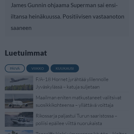
James Gunnin ohjaama Superman sai ensi-
iltansa heinäkuussa. Positiivisen vastaanoton
saaneen
Luetuimmat
PÄIVÄ
VIIKKO
KUUKAUSI
F/A-18 Hornet jyrähtää ylilennolle
Jyväskylässä – katuja suljetaan
Maailman eniten matkustaneet valitsivat
suosikkikohteensa – yllättävä voittaja
Rikossarja paljastui Turun saaristossa –
poliisi epäilee viittä nuorukaista
Teneriffa kielsi uimarannan käytön – kieltoa