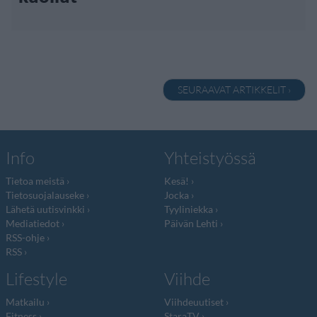
SEURAAVAT ARTIKKELIT ›
Info
Yhteistyössä
Tietoa meistä
Kesä!
Tietosuojalauseke
Jocka
Lähetä uutisvinkki
Tyyliniekka
Mediatiedot
Päivän Lehti
RSS-ohje
RSS
Lifestyle
Viihde
Matkailu
Viihdeuutiset
Fitness
StaraTV