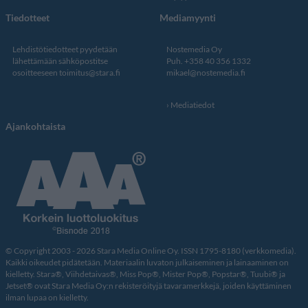
Tiedotteet
Mediamyynti
Lehdistötiedotteet pyydetään
Nostemedia Oy
lähettämään sähköpostitse
Puh. +358 40 356 1332
osoitteeseen
toimitus@stara.fi
mikael@nostemedia.fi
Mediatiedot
Ajankohtaista
© Copyright 2003 - 2026 Stara Media Online Oy. ISSN 1795-8180 (verkkomedia).
Kaikki oikeudet pidätetään. Materiaalin luvaton julkaiseminen ja lainaaminen on
kielletty. Stara®, Viihdetaivas®, Miss Pop®, Mister Pop®, Popstar®, Tuubi® ja
Jetset® ovat Stara Media Oy:n rekisteröityjä tavaramerkkejä, joiden käyttäminen
ilman lupaa on kielletty.