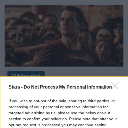
Viihdeuutiset
Stara -
Do Not Process My Personal Information
16.3.2023, 16:00
If you wish to opt-out of the sale, sharing to third parties, or
Superman lentää takaisin
processing of your personal or sensitive information for
targeted advertising by us, please use the below opt-out
valkokankaille – ohjaajaksi
section to confirm your selection. Please note that after your
opt-out request is processed you may continue seeing