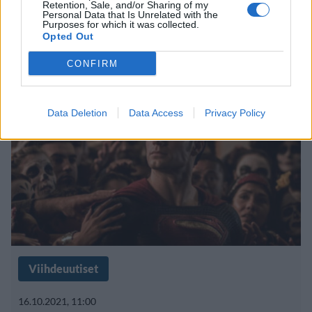
Retention, Sale, and/or Sharing of my
Teräsmiehen roolista – tilalle
Personal Data that Is Unrelated with the
Purposes for which it was collected.
Opted Out
nuorempi tähti
CONFIRM
Data Deletion
Data Access
Privacy Policy
Viihdeuutiset
16.10.2021, 11:00