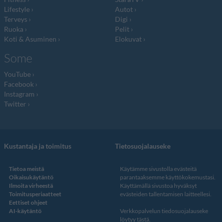
Lifestyle
Autot
Terveys
Digi
Ruoka
Pelit
Koti & Asuminen
Elokuvat
Some
YouTube
Facebook
Instagram
Twitter
Kustantaja ja toimitus
Tietosuojalauseke
Tietoa meistä
Käytämme sivustolla evästeitä
Oikaisukäytäntö
parantaaksemme käyttökokemustasi.
Ilmoita virheestä
Käyttämällä sivustoa hyväksyt
Toimitusperiaatteet
evästeiden tallentamisen laitteellesi.
Eettiset ohjeet
AI-käytäntö
Verkkopalvelun
tiedosuojalauseke
löytyy tästä
.