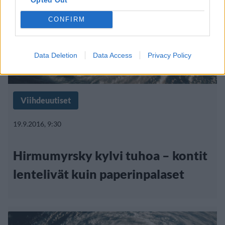
CONFIRM
Data Deletion
Data Access
Privacy Policy
Viihdeuutiset
19.9.2016, 9:30
Hirmumyrsky kylvi tuhoa – kontit
lentelivät kuin paperinpalaset