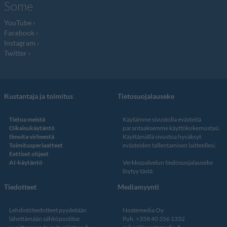
Some
YouTube
Facebook
Instagram
Twitter
Kustantaja ja toimitus
Tietosuojalauseke
Tietoa meistä
Käytämme sivustolla evästeitä
Oikaisukäytäntö
parantaaksemme käyttökokemustasi.
Ilmoita virheestä
Käyttämällä sivustoa hyväksyt
Toimitusperiaatteet
evästeiden tallentamisen laitteellesi.
Eettiset ohjeet
AI-käytäntö
Verkkopalvelun
tiedosuojalauseke
löytyy tästä
.
Tiedotteet
Mediamyynti
Lehdistötiedotteet pyydetään
Nostemedia Oy
lähettämään sähköpostitse
Puh. +358 40 356 1332