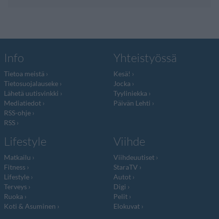
Info
Yhteistyössä
Tietoa meistä
Kesä!
Tietosuojalauseke
Jocka
Lähetä uutisvinkki
Tyyliniekka
Mediatiedot
Päivän Lehti
RSS-ohje
RSS
Lifestyle
Viihde
Matkailu
Viihdeuutiset
Fitness
StaraTV
Lifestyle
Autot
Terveys
Digi
Ruoka
Pelit
Koti & Asuminen
Elokuvat