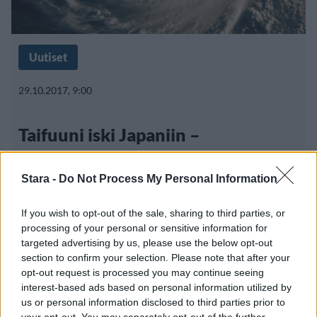
Uutiset
29.10.2017, 9:00
Taifuuni iski Japaniin –
maailmanpyörän gondolit saivat
Stara -
Do Not Process My Personal Information
kyytiä
If you wish to opt-out of the sale, sharing to third parties, or
processing of your personal or sensitive information for
targeted advertising by us, please use the below opt-out
section to confirm your selection. Please note that after your
opt-out request is processed you may continue seeing
interest-based ads based on personal information utilized by
us or personal information disclosed to third parties prior to
your opt-out. You may separately opt-out of the further