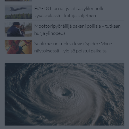
F/A-18 Hornet jyrähtää ylilennolle
Jyväskylässä – katuja suljetaan
Moottoripyöräilijä pakeni poliisia – tutkaan
hurja ylinopeus
Suolikaasun tuoksu levisi Spider-Man -
näytöksessä – yleisö poistui paikalta