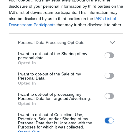
disclosure of your personal information by third parties on the
IAB’s list of downstream participants. This information may
also be disclosed by us to third parties on the
IAB’s List of
Downstream Participants
that may further disclose it to other
third parties.
Viihdeuutiset
Personal Data Processing Opt Outs
I want to opt-out of the Sharing of my
3.8.2017, 14:30
personal data.
Opted In
Taifuuni Norusta vuoden 2017
I want to opt-out of the Sale of my
Personal Data.
voimakkain myrsky – näin hurjalta
Opted In
se näyttää avaruudesta
I want to opt-out of processing my
Personal Data for Targeted Advertising.
Opted In
I want to opt-out of Collection, Use,
Retention, Sale, and/or Sharing of my
Personal Data that Is Unrelated with the
Purposes for which it was collected.
Opted Out