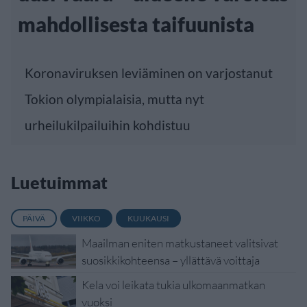
mahdollisesta taifuunista
Koronaviruksen leviäminen on varjostanut
Tokion olympialaisia, mutta nyt
urheilukilpailuihin kohdistuu
Luetuimmat
PÄIVÄ
VIIKKO
KUUKAUSI
Maailman eniten matkustaneet valitsivat
suosikkikohteensa – yllättävä voittaja
Kela voi leikata tukia ulkomaanmatkan
vuoksi