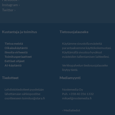
Instagram
Twitter
Kustantaja ja toimitus
Tietosuojalauseke
Tietoa meistä
Käytämme sivustolla evästeitä
Oikaisukäytäntö
parantaaksemme käyttökokemustasi.
Ilmoita virheestä
Käyttämällä sivustoa hyväksyt
Toimitusperiaatteet
evästeiden tallentamisen laitteellesi.
Eettiset ohjeet
AI-käytäntö
Verkkopalvelun
tiedosuojalauseke
löytyy tästä
.
Tiedotteet
Mediamyynti
Lehdistötiedotteet pyydetään
Nostemedia Oy
lähettämään sähköpostitse
Puh. +358 40 356 1332
osoitteeseen
toimitus@stara.fi
mikael@nostemedia.fi
Mediatiedot