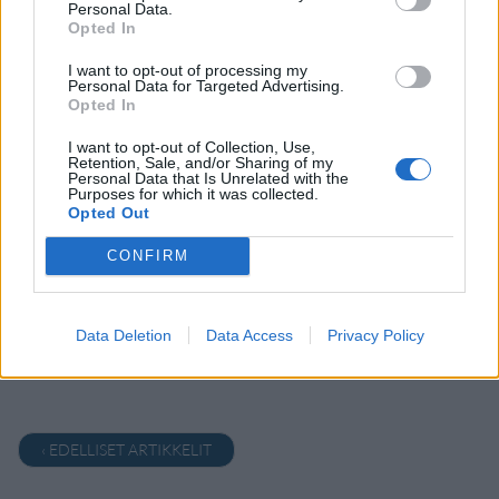
Personal Data.
19.9.2017, 10:30
Opted In
I want to opt-out of processing my
Suomessa tutkitaan taikasieniä
Personal Data for Targeted Advertising.
Opted In
masennuslääkkeenä – lääkkeitä
I want to opt-out of Collection, Use,
turvallisempi vaihtoehto
Retention, Sale, and/or Sharing of my
Personal Data that Is Unrelated with the
Purposes for which it was collected.
Opted Out
Yli 400.000 suomalaista käyttää tällä hetkellä
CONFIRM
erilaisia masennuslääkkeitä. Päihteinä
käytetyissä
Data Deletion
Data Access
Privacy Policy
‹ EDELLISET ARTIKKELIT