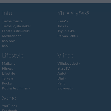
Info
Yhteistyössä
Tietoa meistä
Kesä!
Tietosuojalauseke
Jocka
Lähetä uutisvinkki
Tyyliniekka
Mediatiedot
Päivän Lehti
RSS-ohje
RSS
Lifestyle
Viihde
Matkailu
Viihdeuutiset
Fitness
StaraTV
Lifestyle
Autot
Terveys
Digi
Ruoka
Pelit
Koti & Asuminen
Elokuvat
Some
YouTube
Facebook