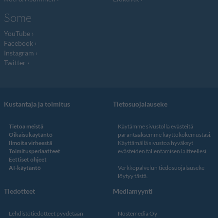
Some
YouTube
Facebook
Instagram
Twitter
Kustantaja ja toimitus
Tietosuojalauseke
Tietoa meistä
Käytämme sivustolla evästeitä
Oikaisukäytäntö
parantaaksemme käyttökokemustasi.
Ilmoita virheestä
Käyttämällä sivustoa hyväksyt
Toimitusperiaatteet
evästeiden tallentamisen laitteellesi.
Eettiset ohjeet
AI-käytäntö
Verkkopalvelun
tiedosuojalauseke
löytyy tästä
.
Tiedotteet
Mediamyynti
Lehdistötiedotteet pyydetään
Nostemedia Oy