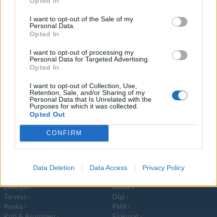
Opted In
marraskuuta. Teräsbetoni kertoo
I want to opt-out of the Sale of my
Personal Data.
Opted In
I want to opt-out of processing my
Personal Data for Targeted Advertising.
Info
Yhteistyössä
Opted In
Tietoa meistä
Kesä!
I want to opt-out of Collection, Use,
Retention, Sale, and/or Sharing of my
Tietosuojalauseke
Jocka
Personal Data that Is Unrelated with the
Lähetä uutisvinkki
Tyyliniekka
Purposes for which it was collected.
Mediatiedot
Päivän Lehti
Opted Out
RSS-ohje
RSS
CONFIRM
Lifestyle
Viihde
Matkailu
Viihdeuutiset
Data Deletion
Data Access
Privacy Policy
Fitness
StaraTV
Lifestyle
Autot
Terveys
Digi
Ruoka
Pelit
Koti & Asuminen
Elokuvat