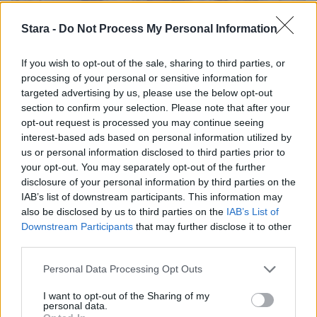
Stara -
Do Not Process My Personal Information
If you wish to opt-out of the sale, sharing to third parties, or
processing of your personal or sensitive information for
targeted advertising by us, please use the below opt-out
Viihdeuutiset
section to confirm your selection. Please note that after your
opt-out request is processed you may continue seeing
interest-based ads based on personal information utilized by
27.10.2010, 11:45
us or personal information disclosed to third parties prior to
your opt-out. You may separately opt-out of the further
Teräsbetonin julkaisee uuden
disclosure of your personal information by third parties on the
IAB’s list of downstream participants. This information may
also be disclosed by us to third parties on the
IAB’s List of
levyn
Downstream Participants
that may further disclose it to other
third parties.
Moninkertainen kultalevy-yhtye Teräsbetoni
Personal Data Processing Opt Outs
julkaisee neljännen pitkäsoittonsa 24.
I want to opt-out of the Sharing of my
personal data.