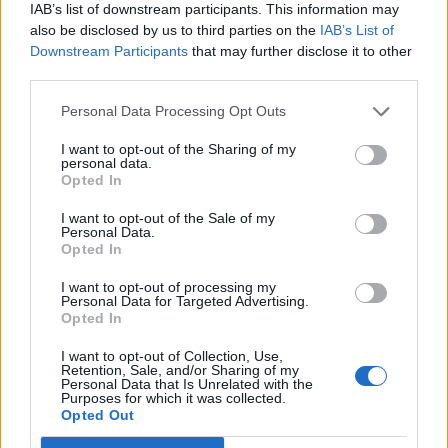
IAB’s list of downstream participants. This information may
Viihdeuutiset
also be disclosed by us to third parties on the
IAB’s List of
Downstream Participants
that may further disclose it to other
22.8.2023, 13:30
third parties.
Personal Data Processing Opt Outs
Elisa Viihteen sarjat poistuvat
I want to opt-out of the Sharing of my
Viaplaysta – merkittävä muutos
personal data.
Opted In
toteutumassa
I want to opt-out of the Sale of my
Personal Data.
Opted In
I want to opt-out of processing my
Personal Data for Targeted Advertising.
Opted In
I want to opt-out of Collection, Use,
Retention, Sale, and/or Sharing of my
Personal Data that Is Unrelated with the
Purposes for which it was collected.
Opted Out