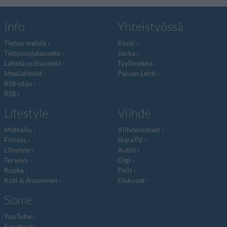
Info
Yhteistyössä
Tietoa meistä
Kesä!
Tietosuojalauseke
Jocka
Lähetä uutisvinkki
Tyyliniekka
Mediatiedot
Päivän Lehti
RSS-ohje
RSS
Lifestyle
Viihde
Matkailu
Viihdeuutiset
Fitness
StaraTV
Lifestyle
Autot
Terveys
Digi
Ruoka
Pelit
Koti & Asuminen
Elokuvat
Some
YouTube
Facebook