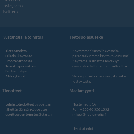
Instagram
Twitter
Kustantaja ja toimitus
Tietosuojalauseke
Tietoa meistä
Käytämme sivustolla evästeitä
Oikaisukäytäntö
parantaaksemme käyttökokemustasi.
Ilmoita virheestä
Käyttämällä sivustoa hyväksyt
Toimitusperiaatteet
evästeiden tallentamisen laitteellesi.
Eettiset ohjeet
AI-käytäntö
Verkkopalvelun
tiedosuojalauseke
löytyy tästä
.
Tiedotteet
Mediamyynti
Lehdistötiedotteet pyydetään
Nostemedia Oy
lähettämään sähköpostitse
Puh. +358 40 356 1332
osoitteeseen
toimitus@stara.fi
mikael@nostemedia.fi
Mediatiedot