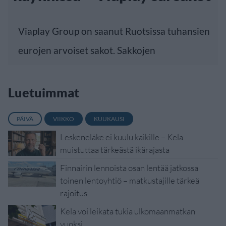
Viaplay Group on saanut Ruotsissa tuhansien
eurojen arvoiset sakot. Sakkojen
Luetuimmat
PÄIVÄ
VIIKKO
KUUKAUSI
Leskeneläke ei kuulu kaikille – Kela
muistuttaa tärkeästä ikärajasta
Finnairin lennoista osan lentää jatkossa
toinen lentoyhtiö – matkustajille tärkeä
rajoitus
Kela voi leikata tukia ulkomaanmatkan
vuoksi