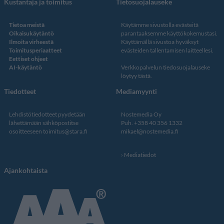
Kustantaja ja toimitus
Tietosuojalauseke
Tietoa meistä
Käytämme sivustolla evästeitä
Oikaisukäytäntö
parantaaksemme käyttökokemustasi.
Ilmoita virheestä
Käyttämällä sivustoa hyväksyt
Toimitusperiaatteet
evästeiden tallentamisen laitteellesi.
Eettiset ohjeet
AI-käytäntö
Verkkopalvelun
tiedosuojalauseke
löytyy tästä
.
Tiedotteet
Mediamyynti
Lehdistötiedotteet pyydetään
Nostemedia Oy
lähettämään sähköpostitse
Puh. +358 40 356 1332
osoitteeseen
toimitus@stara.fi
mikael@nostemedia.fi
Mediatiedot
Ajankohtaista