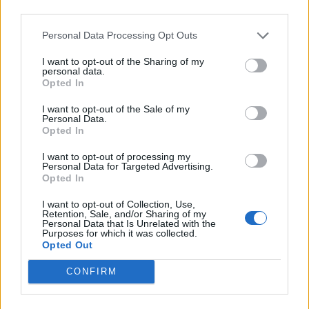
10.12.2018, 7:20
third parties.
Personal Data Processing Opt Outs
Nämä tähdet ovat menehtyneet
I want to opt-out of the Sharing of my
vuonna 2018 – surullinen kooste
personal data.
Opted In
I want to opt-out of the Sale of my
Personal Data.
Opted In
I want to opt-out of processing my
Personal Data for Targeted Advertising.
Opted In
I want to opt-out of Collection, Use,
Retention, Sale, and/or Sharing of my
Personal Data that Is Unrelated with the
Purposes for which it was collected.
Opted Out
CONFIRM
Viihdeuutiset