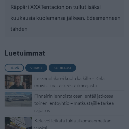
Räppäri XXXTentacion on tullut isäksi
kuukausia kuolemansa jälkeen. Edesmenneen
tähden
Luetuimmat
PÄIVÄ
VIIKKO
KUUKAUSI
Leskeneläke ei kuulu kaikille – Kela
muistuttaa tärkeästä ikärajasta
Finnairin lennoista osan lentää jatkossa
toinen lentoyhtiö – matkustajille tärkeä
rajoitus
Kela voi leikata tukia ulkomaanmatkan
vuoksi