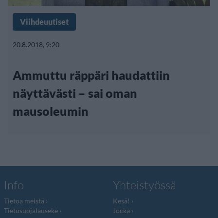
Viihdeuutiset
20.8.2018, 9:20
Ammuttu räppäri haudattiin
näyttävästi – sai oman
mausoleumin
Info
Yhteistyössä
Tietoa meistä
Kesä!
Tietosuojalauseke
Jocka