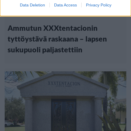
Data Deletion
Data Access
Privacy Policy
23.8.2018, 18:00
Ammutun XXXtentacionin
tyttöystävä raskaana – lapsen
sukupuoli paljastettiin