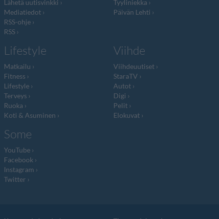
Lähetä uutisvinkki
Tyyliniekka
Mediatiedot
Päivän Lehti
RSS-ohje
RSS
Lifestyle
Viihde
Matkailu
Viihdeuutiset
Fitness
StaraTV
Lifestyle
Autot
Terveys
Digi
Ruoka
Pelit
Koti & Asuminen
Elokuvat
Some
YouTube
Facebook
Instagram
Twitter