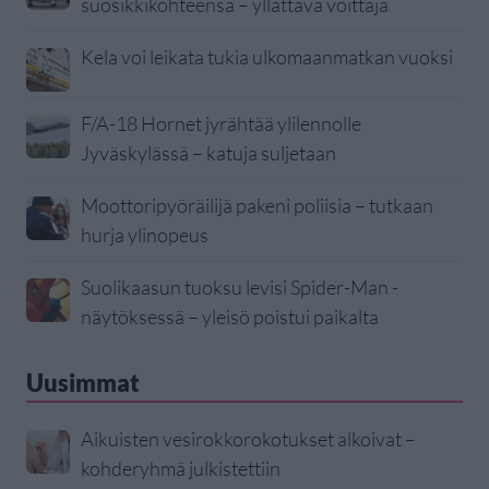
suosikkikohteensa – yllättävä voittaja
Kela voi leikata tukia ulkomaanmatkan vuoksi
F/A-18 Hornet jyrähtää ylilennolle
Jyväskylässä – katuja suljetaan
Moottoripyöräilijä pakeni poliisia – tutkaan
hurja ylinopeus
Suolikaasun tuoksu levisi Spider-Man -
näytöksessä – yleisö poistui paikalta
Uusimmat
Aikuisten vesirokkorokotukset alkoivat –
kohderyhmä julkistettiin