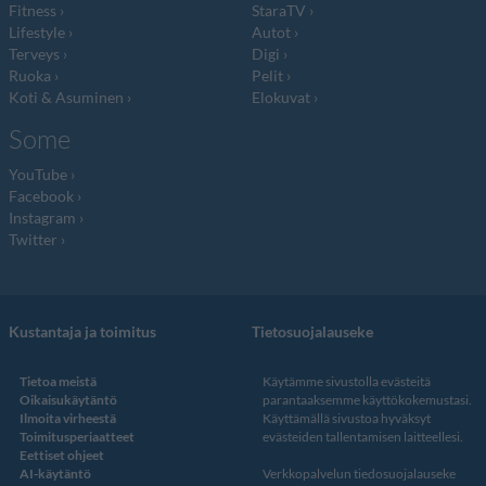
Fitness
StaraTV
Lifestyle
Autot
Terveys
Digi
Ruoka
Pelit
Koti & Asuminen
Elokuvat
Some
YouTube
Facebook
Instagram
Twitter
Kustantaja ja toimitus
Tietosuojalauseke
Tietoa meistä
Käytämme sivustolla evästeitä
Oikaisukäytäntö
parantaaksemme käyttökokemustasi.
Ilmoita virheestä
Käyttämällä sivustoa hyväksyt
Toimitusperiaatteet
evästeiden tallentamisen laitteellesi.
Eettiset ohjeet
AI-käytäntö
Verkkopalvelun
tiedosuojalauseke