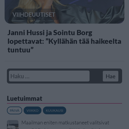
VIIHDEUUTISET
Janni Hussi ja Sointu Borg
lopettavat: ”Kyllähän tää haikeelta
tuntuu”
Luetuimmat
PÄIVÄ
VIIKKO
KUUKAUSI
Maailman eniten matkustaneet valitsivat