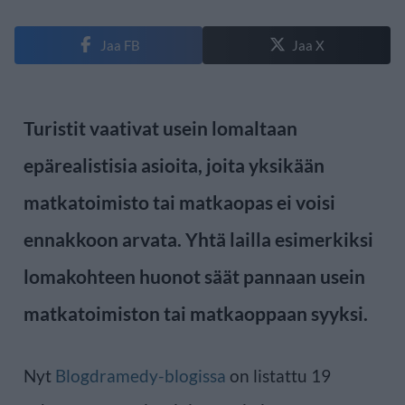
Jaa FB
Jaa X
Turistit vaativat usein lomaltaan
epärealistisia asioita, joita yksikään
matkatoimisto tai matkaopas ei voisi
ennakkoon arvata. Yhtä lailla esimerkiksi
lomakohteen huonot säät pannaan usein
matkatoimiston tai matkaoppaan syyksi.
Nyt
Blogdramedy-blogissa
on listattu 19