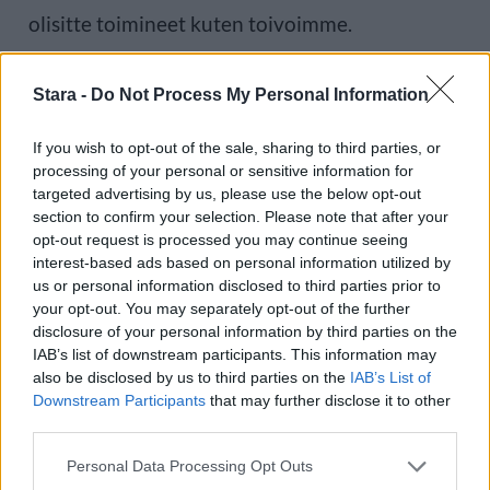
olisitte toimineet kuten toivoimme.
Stara -
Do Not Process My Personal Information
Voit lisätä Staran Googlen ensisijaiseksi
lähteeksi
klikkaamalla tästä
ja ruksittamalla
If you wish to opt-out of the sale, sharing to third parties, or
processing of your personal or sensitive information for
laatikon. Voit myös lukea lisää tähän artikkeliin
targeted advertising by us, please use the below opt-out
section to confirm your selection. Please note that after your
liittyvistä teemoista ja aiheista, kuten
Thaimaa
opt-out request is processed you may continue seeing
Koh Nang Yuan
tai laajemmin samasta
interest-based ads based on personal information utilized by
us or personal information disclosed to third parties prior to
aihealueesta
Matkailu
,
Viihdeuutiset
-
your opt-out. You may separately opt-out of the further
disclosure of your personal information by third parties on the
osioistamme.
IAB’s list of downstream participants. This information may
also be disclosed by us to third parties on the
IAB’s List of
Downstream Participants
that may further disclose it to other
Ilmoita virheestä
·
Tietoa meistä
·
Toimitusperiaatteet
third parties.
Personal Data Processing Opt Outs