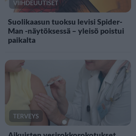
VIIHDEUUTISET
Suolikaasun tuoksu levisi Spider-
Man -näytöksessä – yleisö poistui
paikalta
TERVEYS
Aikuisten vesirokkorokotukset