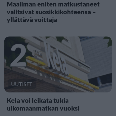
Maailman eniten matkustaneet
valitsivat suosikkikohteensa –
yllättävä voittaja
2
UUTISET
Kela voi leikata tukia
ulkomaanmatkan vuoksi