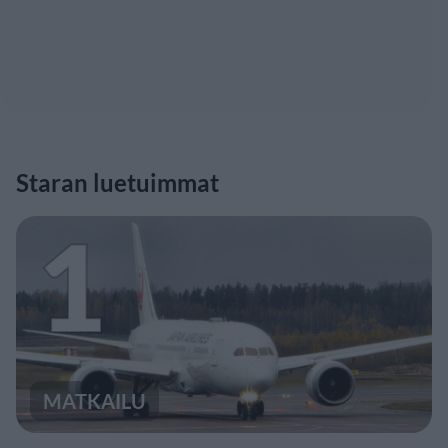
Staran luetuimmat
1
MATKAILU