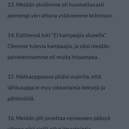
13. Meidän yksiömme oli huomattavasti
pienempi verrattuna ystäviemme kolmioon.
14. Esitteessä luki ”Ei kampaajia alueella”.
Olemme tulevia kampaajia, ja siksi meidän
palvelemisemme oli muita hitaampaa.
15. Matkaoppaassa pitäisi mainita, että
lähikauppa ei myy oikeanlaisia keksejä ja
pähkinöitä.
16. Meidän piti jonottaa veneeseen pääsyä
ulkona eikä siellä ollut ilmastointia.