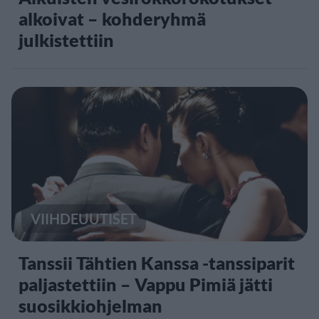
alkoivat – kohderyhmä
julkistettiin
VIIHDEUUTISET
Tanssii Tähtien Kanssa -tanssiparit
paljastettiin – Vappu Pimiä jätti
suosikkiohjelman