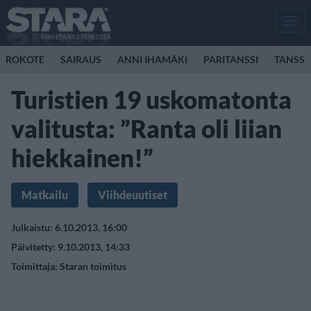
Men
ROKOTE
SAIRAUS
ANNI IHAMÄKI
PARITANSSI
TANSSI
Turistien 19 uskomatonta
valitusta: ”Ranta oli liian
hiekkainen!”
Matkailu
Viihdeuutiset
Julkaistu: 6.10.2013, 16:00
Päivitetty: 9.10.2013, 14:33
Toimittaja:
Staran toimitus