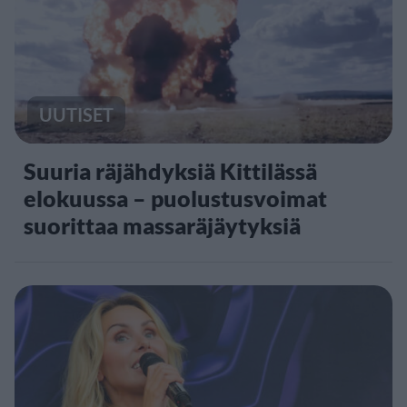
UUTISET
Suuria räjähdyksiä Kittilässä
elokuussa – puolustusvoimat
suorittaa massaräjäytyksiä