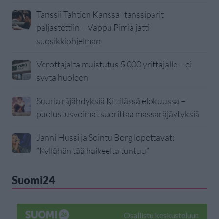
Tanssii Tähtien Kanssa -tanssiparit
paljastettiin – Vappu Pimiä jätti
suosikkiohjelman
Verottajalta muistutus 5 000 yrittäjälle – ei
syytä huoleen
Suuria räjähdyksiä Kittilässä elokuussa –
puolustusvoimat suorittaa massaräjäytyksiä
Janni Hussi ja Sointu Borg lopettavat:
”Kyllähän tää haikeelta tuntuu”
Suomi24