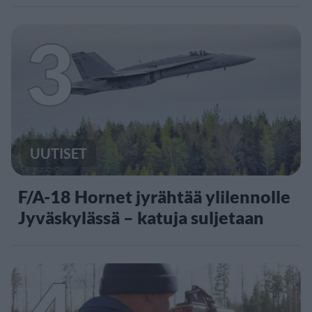
3
UUTISET
F/A-18 Hornet jyrähtää ylilennolle
Jyväskylässä – katuja suljetaan
4