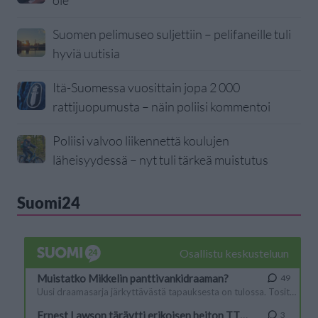
ole”
Suomen pelimuseo suljettiin – pelifaneille tuli
hyviä uutisia
Itä-Suomessa vuosittain jopa 2 000
rattijuopumusta – näin poliisi kommentoi
Poliisi valvoo liikennettä koulujen
läheisyydessä – nyt tuli tärkeä muistutus
Suomi24