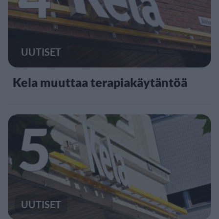
UUTISET
Kela muuttaa terapiakäytäntöä
5
UUTISET