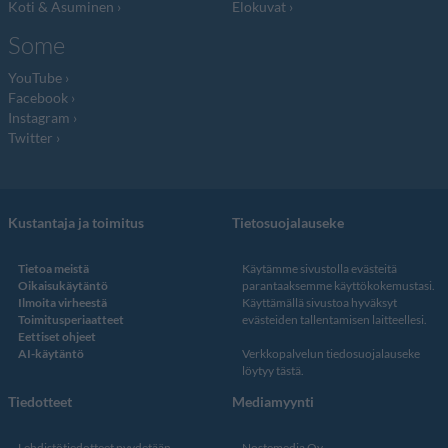
Koti & Asuminen
Elokuvat
Some
YouTube
Facebook
Instagram
Twitter
Kustantaja ja toimitus
Tietosuojalauseke
Tietoa meistä
Käytämme sivustolla evästeitä
Oikaisukäytäntö
parantaaksemme käyttökokemustasi.
Ilmoita virheestä
Käyttämällä sivustoa hyväksyt
Toimitusperiaatteet
evästeiden tallentamisen laitteellesi.
Eettiset ohjeet
AI-käytäntö
Verkkopalvelun
tiedosuojalauseke
löytyy tästä
.
Tiedotteet
Mediamyynti
Lehdistötiedotteet pyydetään
Nostemedia Oy