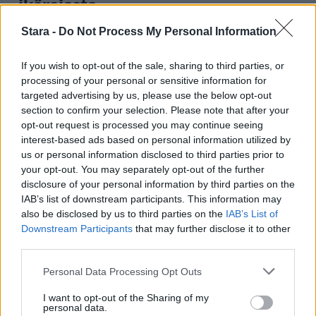
ikärajasta
Stara -
Do Not Process My Personal Information
2
If you wish to opt-out of the sale, sharing to third parties, or
processing of your personal or sensitive information for
targeted advertising by us, please use the below opt-out
section to confirm your selection. Please note that after your
opt-out request is processed you may continue seeing
interest-based ads based on personal information utilized by
us or personal information disclosed to third parties prior to
your opt-out. You may separately opt-out of the further
VIIHDEUUTISET
disclosure of your personal information by third parties on the
IAB’s list of downstream participants. This information may
also be disclosed by us to third parties on the
IAB’s List of
Sääennuste ulottuu nyt
Downstream Participants
that may further disclose it to other
marraskuulle – tältä näyttää
third parties.
syksyn sää
Personal Data Processing Opt Outs
I want to opt-out of the Sharing of my
personal data.