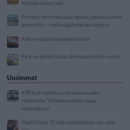
näyttää syksyn sää
Finnairin lennoista osan lentää jatkossa toinen
lentoyhtiö – matkustajille tärkeä rajoitus
Kela muuttaa terapiakäytäntöä
Kela voi leikata tukia ulkomaanmatkan vuoksi
Uusimmat
KRP tutki epäiltyä yrityssalaisuuden
rikkomista: ”Poikkeuksellisen laaja
kokonaisuus”
Martti Syrjä: ”Ei sillä soittotaidolla niin väliä