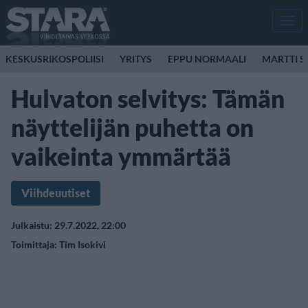
Men
KESKUSRIKOSPOLIISI
YRITYS
EPPU NORMAALI
MARTTI S
Hulvaton selvitys: Tämän
näyttelijän puhetta on
vaikeinta ymmärtää
Viihdeuutiset
Julkaistu: 29.7.2022, 22:00
Toimittaja:
Tim Isokivi