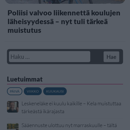
Poliisi valvoo liikennettä koulujen
läheisyydessä – nyt tuli tärkeä
muistutus
Luetuimmat
PÄIVÄ
VIIKKO
KUUKAUSI
Leskeneläke ei kuulu kaikille – Kela muistuttaa
tärkeästä ikärajasta
Sääennuste ulottuu nyt marraskuulle – tältä