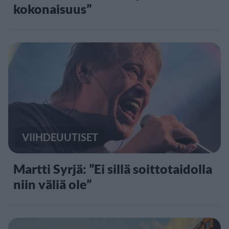
kokonaisuus”
VIIHDEUUTISET
Martti Syrjä: ”Ei sillä soittotaidolla
niin väliä ole”