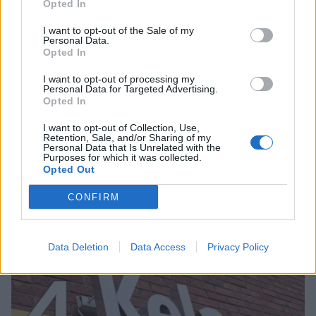
3
Opted In
I want to opt-out of the Sale of my
Personal Data.
Opted In
I want to opt-out of processing my
Personal Data for Targeted Advertising.
Opted In
MATKAILU
I want to opt-out of Collection, Use,
Retention, Sale, and/or Sharing of my
Personal Data that Is Unrelated with the
Purposes for which it was collected.
Finnairin lennoista osan lentää
Opted Out
jatkossa toinen lentoyhtiö –
CONFIRM
matkustajille tärkeä rajoitus
Data Deletion
Data Access
Privacy Policy
4