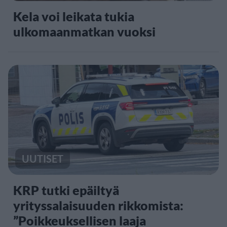
Kela voi leikata tukia
ulkomaanmatkan vuoksi
UUTISET
KRP tutki epäiltyä
yrityssalaisuuden rikkomista:
”Poikkeuksellisen laaja