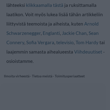
lähteeksi
klikkaamalla tästä
ja ruksittamalla
laatikon. Voit myös lukea lisää tähän artikkeliin
liittyvistä teemoista ja aiheista, kuten
Arnold
Schwarzenegger
,
Englanti
,
Jackie Chan
,
Sean
Connery
,
Sofia Vergara
,
televisio
,
Tom Hardy
tai
laajemmin samasta aihealueesta
Viihdeuutiset
-
osioistamme.
Ilmoita virheestä
·
Tietoa meistä
·
Toimitusperiaatteet