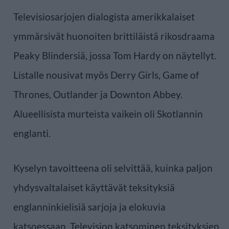
Televisiosarjojen dialogista amerikkalaiset
ymmärsivät huonoiten brittiläistä rikosdraama
Peaky Blindersiä, jossa Tom Hardy on näytellyt.
Listalle nousivat myös Derry Girls, Game of
Thrones, Outlander ja Downton Abbey.
Alueellisista murteista vaikein oli Skotlannin
englanti.
Kyselyn tavoitteena oli selvittää, kuinka paljon
yhdysvaltalaiset käyttävät teksityksiä
englanninkielisiä sarjoja ja elokuvia
katsoessaan. Television katsominen teksityksien