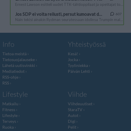
Info
Yhteistyössä
Tietoa meistä
Kesä!
Tietosuojalauseke
Jocka
Lähetä uutisvinkki
Tyyliniekka
Mediatiedot
Päivän Lehti
RSS-ohje
RSS
Lifestyle
Viihde
Matkailu
Viihdeuutiset
Fitness
StaraTV
Lifestyle
Autot
Terveys
Digi
Ruoka
Pelit