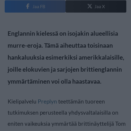
Jaa FB
Jaa X
Englannin kielessä on isojakin alueellisia
murre-eroja. Tämä aiheuttaa toisinaan
hankaluuksia esimerkiksi amerikkalaisille,
joille elokuvien ja sarjojen brittienglannin
ymmärtäminen voi olla haastavaa.
Kielipalvelu
Preplyn
teettämän tuoreen
tutkimuksen perusteella yhdysvaltalaisilla on
eniten vaikeuksia ymmärtää brittinäyttelijä Tom