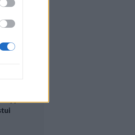
euutiset
, 19:00
elijä Tom
n salattu
op-
eisyys
stui