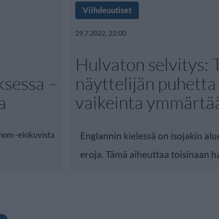
Viihdeuutiset
29.7.2022, 22:00
Hulvaton selvitys:
ksessa –
näyttelijän puhetta
a
vaikeinta ymmärtä
om -elokuvista
Englannin kielessä on isojakin alu
eroja. Tämä aiheuttaa toisinaan 