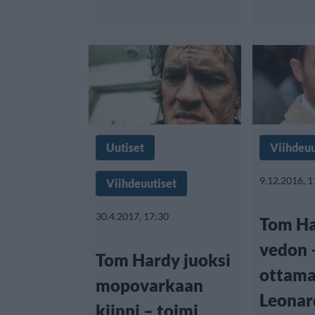
Uutiset
Viihdeuu
9.12.2016, 1
Viihdeuutiset
30.4.2017, 17:30
Tom Ha
vedon 
Tom Hardy juoksi
ottam
mopovarkaan
Leonar
kiinni – toimi