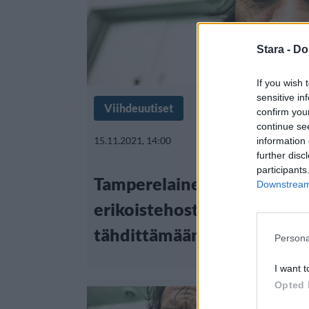
Stara -
Do
If you wish 
sensitive in
Viihdeuutiset
confirm you
continue se
15.11.2021, 14:00
information 
further disc
participants
Tamperelainen yritys tekee
Downstream 
erikoistehosteita Tom Har
tähdittämään Netflix-elok
Persona
I want t
Opted 