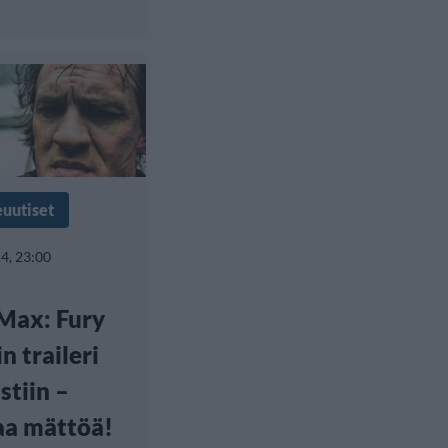
euutiset
4, 23:00
Max: Fury
n traileri
stiin –
aa mättöä!