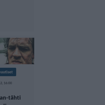
euutiset
2, 16:00
an-tähti