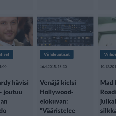
tiset
Viihdeuutiset
Viihd
1:00
16.4.2015, 18:30
10.12.201
rdy hävisi
Venäjä kielsi
Mad 
– joutuu
Hollywood-
Roadi
aan
elokuvan:
julkai
do
”Vääristelee
silkk