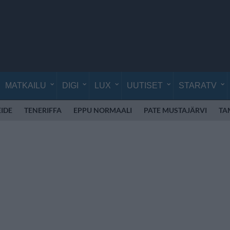
MATKAILU
DIGI
LUX
UUTISET
STARATV
EIDE
TENERIFFA
EPPU NORMAALI
PATE MUSTAJÄRVI
TA