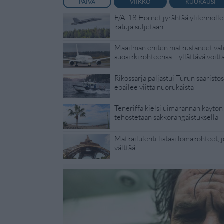
PÄIVÄ
VIIKKO
KUUKAUSI
F/A-18 Hornet jyrähtää ylilennolle
katuja suljetaan
Maailman eniten matkustaneet vali
suosikkikohteensa – yllättävä voitt
Rikossarja paljastui Turun saaristoss
epäilee viittä nuorukaista
Teneriffa kielsi uimarannan käytön 
tehostetaan sakkorangaistuksella
Matkailulehti listasi lomakohteet, jo
välttää