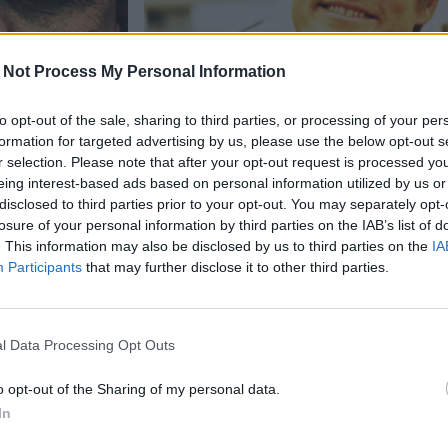
 Not Process My Personal Information
to opt-out of the sale, sharing to third parties, or processing of your per
formation for targeted advertising by us, please use the below opt-out s
Viihdeuutiset
r selection. Please note that after your opt-out request is processed y
eing interest-based ads based on personal information utilized by us or
1.6.2021, 10:00
disclosed to third parties prior to your opt-out. You may separately opt-
losure of your personal information by third parties on the IAB’s list of
. This information may also be disclosed by us to third parties on the
IA
Tom Hardy ja Woody Har
Participants
that may further disclose it to other third parties.
dyn
Marvel-tähtinä – odotett
uvaan
traileri julki
l Data Processing Opt Outs
o opt-out of the Sharing of my personal data.
In