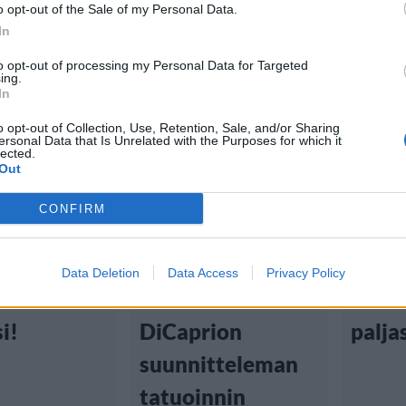
o opt-out of the Sale of my Personal Data.
In
to opt-out of processing my Personal Data for Targeted
ing.
In
tiset
Viihdeuutiset
Viihd
o opt-out of Collection, Use, Retention, Sale, and/or Sharing
ersonal Data that Is Unrelated with the Purposes for which it
1:30
4.2.2018, 19:30
20.1.2018
lected.
Out
rdy Al
Tom Hardy hävisi
Näytt
CONFIRM
n roolissa
vedon – joutui
Hardy
elijää ei
ottamaan
hiph
Data Deletion
Data Access
Privacy Policy
nistaa
Leonardo
menn
i!
DiCaprion
palja
suunnitteleman
tatuoinnin