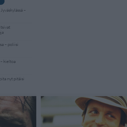
 Jyväskylässä –
tsivat
aja
a – poliisi
– kieltoa
ita nyt pitäisi