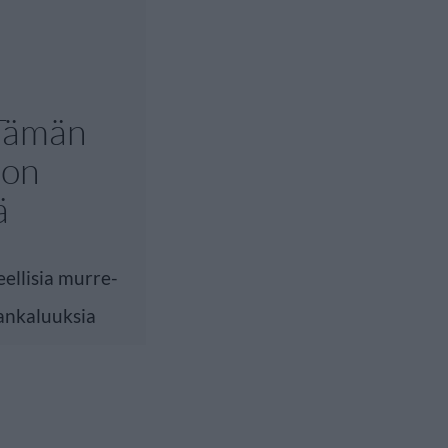
 Tämän
 on
ä
eellisia murre-
hankaluuksia