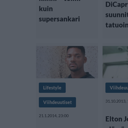
DiCapr
kuin
suunni
supersankari
tatuoi
Lifestyle
Viihdeuu
31.10.2013,
Viihdeuutiset
21.1.2014, 23:00
Elton J