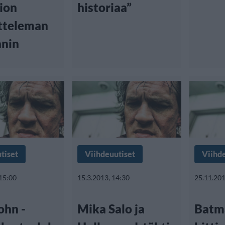
ion
historiaa”
tteleman
nnin
tiset
Viihdeuutiset
Viihd
 15:00
15.3.2013, 14:30
25.11.201
ohn -
Mika Salo ja
Batm