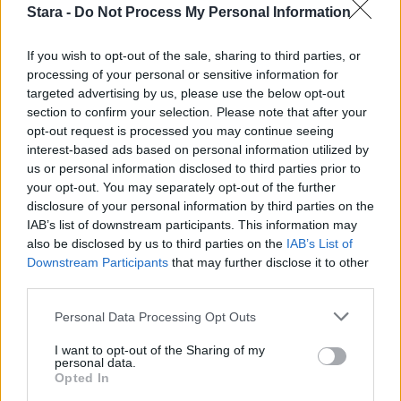
3
Stara -
Do Not Process My Personal Information
If you wish to opt-out of the sale, sharing to third parties, or
processing of your personal or sensitive information for
targeted advertising by us, please use the below opt-out
section to confirm your selection. Please note that after your
MATKAILU
opt-out request is processed you may continue seeing
interest-based ads based on personal information utilized by
us or personal information disclosed to third parties prior to
Finnairin lennoista osan lentää
your opt-out. You may separately opt-out of the further
disclosure of your personal information by third parties on the
jatkossa toinen lentoyhtiö –
IAB’s list of downstream participants. This information may
matkustajille tärkeä rajoitus
also be disclosed by us to third parties on the
IAB’s List of
Downstream Participants
that may further disclose it to other
third parties.
4
Personal Data Processing Opt Outs
I want to opt-out of the Sharing of my
personal data.
Opted In