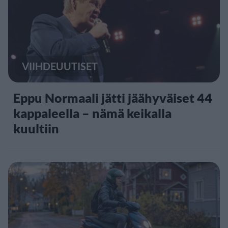
VIIHDEUUTISET
Eppu Normaali jätti jäähyväiset 44
kappaleella – nämä keikalla
kuultiin