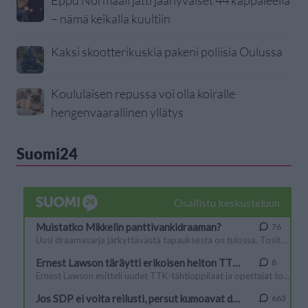
Eppu Normaali jätti jäähyväiset 44 kappaleella
– nämä keikalla kuultiin
Kaksi skootterikuskia pakeni poliisia Oulussa
Koululaisen repussa voi olla koiralle
hengenvaarallinen yllätys
Suomi24