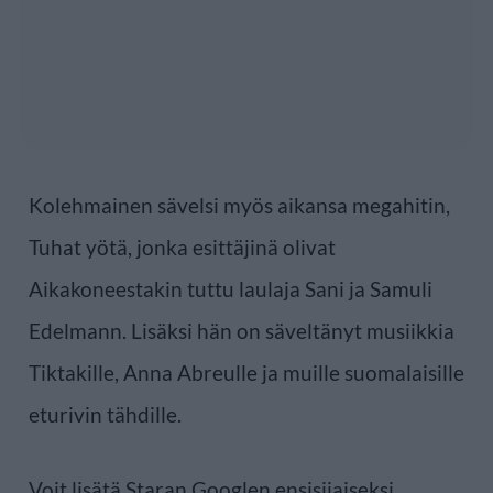
Kolehmainen sävelsi myös aikansa megahitin,
Tuhat yötä, jonka esittäjinä olivat
Aikakoneestakin tuttu laulaja Sani ja Samuli
Edelmann. Lisäksi hän on säveltänyt musiikkia
Tiktakille, Anna Abreulle ja muille suomalaisille
eturivin tähdille.
Voit lisätä Staran Googlen ensisijaiseksi