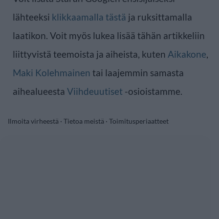
lähteeksi
klikkaamalla tästä
ja ruksittamalla
laatikon. Voit myös lukea lisää tähän artikkeliin
liittyvistä teemoista ja aiheista, kuten
Aikakone
,
Maki Kolehmainen
tai laajemmin samasta
aihealueesta
Viihdeuutiset
-osioistamme.
Ilmoita virheestä
·
Tietoa meistä
·
Toimitusperiaatteet