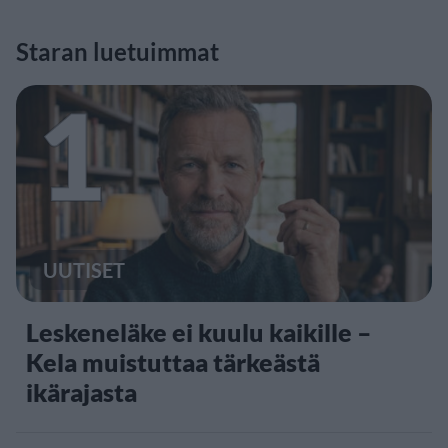
Staran luetuimmat
1
UUTISET
Leskeneläke ei kuulu kaikille –
Kela muistuttaa tärkeästä
ikärajasta