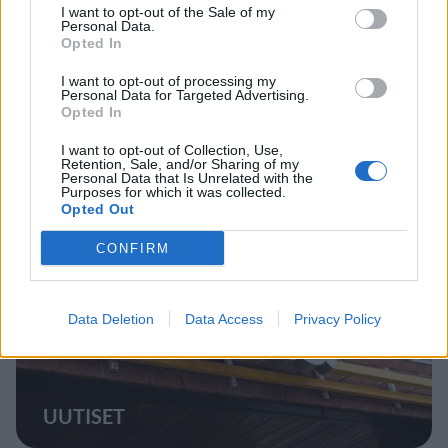
I want to opt-out of the Sale of my
Personal Data.
Opted In
UUTISET
I want to opt-out of processing my
Personal Data for Targeted Advertising.
Opted In
Lapin pelastushelikopteri Aslakin
I want to opt-out of Collection, Use,
toiminta päättyy – rahat loppuivat
Retention, Sale, and/or Sharing of my
Personal Data that Is Unrelated with the
Purposes for which it was collected.
Opted Out
5
CONFIRM
Data Deletion
Data Access
Privacy Policy
UUTISET