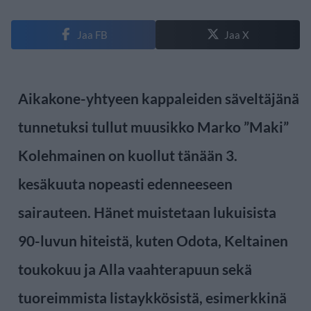
Jaa FB
Jaa X
Aikakone-yhtyeen kappaleiden säveltäjänä
tunnetuksi tullut muusikko Marko ”Maki”
Kolehmainen on kuollut tänään 3.
kesäkuuta nopeasti edenneeseen
sairauteen. Hänet muistetaan lukuisista
90-luvun hiteistä, kuten Odota, Keltainen
toukokuu ja Alla vaahterapuun sekä
tuoreimmista listaykkösistä, esimerkkinä