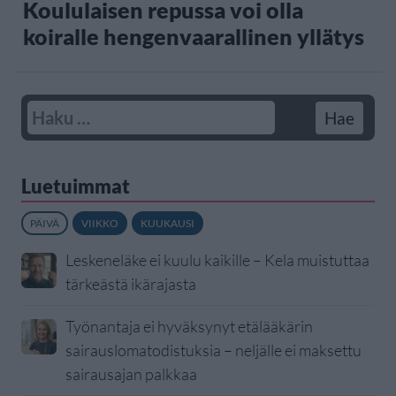
Koululaisen repussa voi olla
koiralle hengenvaarallinen yllätys
Luetuimmat
PÄIVÄ
VIIKKO
KUUKAUSI
Leskeneläke ei kuulu kaikille – Kela muistuttaa
tärkeästä ikärajasta
Työnantaja ei hyväksynyt etälääkärin
sairauslomatodistuksia – neljälle ei maksettu
sairausajan palkkaa