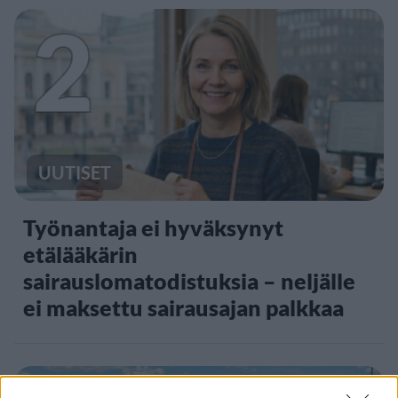
2
UUTISET
Työnantaja ei hyväksynyt
etälääkärin
sairauslomatodistuksia – neljälle
ei maksettu sairausajan palkkaa