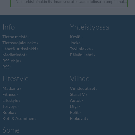
Info
Yhteistyössä
Tietoa meistä
Kesä!
Tietosuojalauseke
Jocka
Lähetä uutisvinkki
Tyyliniekka
Mediatiedot
Päivän Lehti
RSS-ohje
RSS
Lifestyle
Viihde
Matkailu
Viihdeuutiset
Fitness
StaraTV
Lifestyle
Autot
Terveys
Digi
Ruoka
Pelit
Koti & Asuminen
Elokuvat
Some