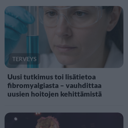
TERVEYS
Uusi tutkimus toi lisätietoa
fibromyalgiasta – vauhdittaa
uusien hoitojen kehittämistä