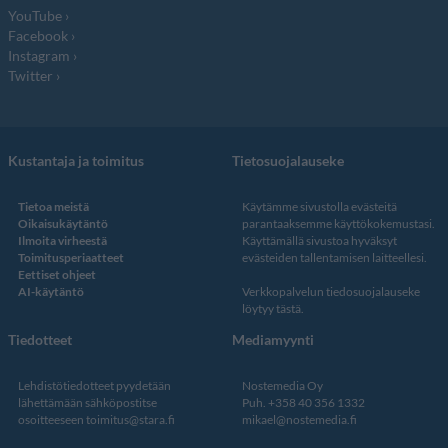
YouTube
Facebook
Instagram
Twitter
Kustantaja ja toimitus
Tietosuojalauseke
Tietoa meistä
Käytämme sivustolla evästeitä
Oikaisukäytäntö
parantaaksemme käyttökokemustasi.
Ilmoita virheestä
Käyttämällä sivustoa hyväksyt
Toimitusperiaatteet
evästeiden tallentamisen laitteellesi.
Eettiset ohjeet
AI-käytäntö
Verkkopalvelun
tiedosuojalauseke
löytyy tästä
.
Tiedotteet
Mediamyynti
Lehdistötiedotteet pyydetään
Nostemedia Oy
lähettämään sähköpostitse
Puh. +358 40 356 1332
osoitteeseen
toimitus@stara.fi
mikael@nostemedia.fi