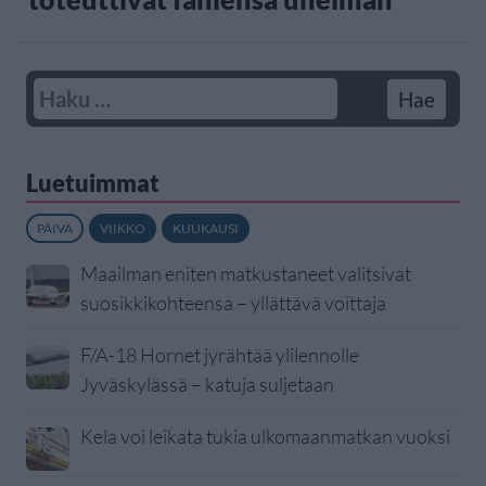
Luetuimmat
PÄIVÄ
VIIKKO
KUUKAUSI
Maailman eniten matkustaneet valitsivat
suosikkikohteensa – yllättävä voittaja
F/A-18 Hornet jyrähtää ylilennolle
Jyväskylässä – katuja suljetaan
Kela voi leikata tukia ulkomaanmatkan vuoksi