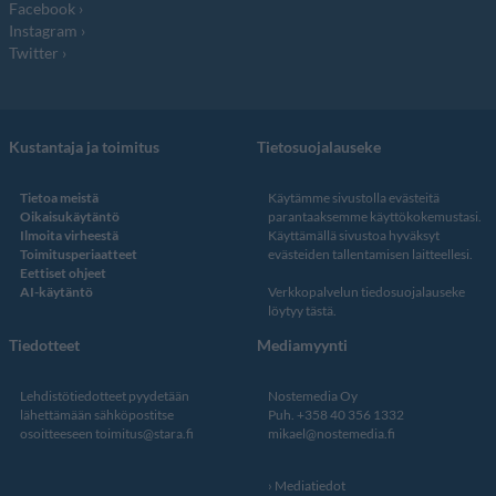
Facebook
Instagram
Twitter
Kustantaja ja toimitus
Tietosuojalauseke
Tietoa meistä
Käytämme sivustolla evästeitä
Oikaisukäytäntö
parantaaksemme käyttökokemustasi.
Ilmoita virheestä
Käyttämällä sivustoa hyväksyt
Toimitusperiaatteet
evästeiden tallentamisen laitteellesi.
Eettiset ohjeet
AI-käytäntö
Verkkopalvelun
tiedosuojalauseke
löytyy tästä
.
Tiedotteet
Mediamyynti
Lehdistötiedotteet pyydetään
Nostemedia Oy
lähettämään sähköpostitse
Puh. +358 40 356 1332
osoitteeseen
toimitus@stara.fi
mikael@nostemedia.fi
Mediatiedot