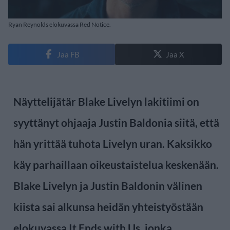
Ryan Reynolds elokuvassa Red Notice.
Jaa FB
Jaa X
Näyttelijätär Blake Livelyn lakitiimi on
syyttänyt ohjaaja Justin Baldonia siitä, että
hän yrittää tuhota Livelyn uran. Kaksikko
käy parhaillaan oikeustaistelua keskenään.
Blake Livelyn ja Justin Baldonin välinen
kiista sai alkunsa heidän yhteistyöstään
elokuvassa It Ends with Us, jonka