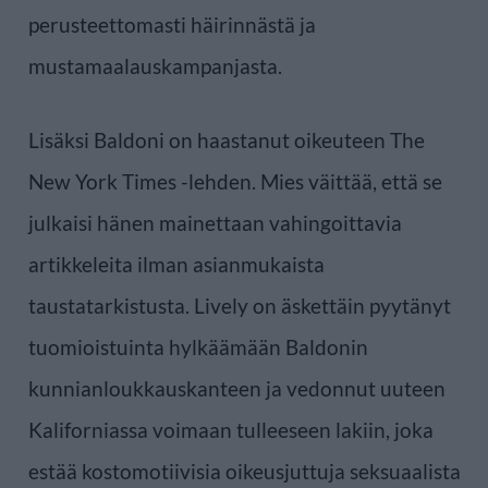
perusteettomasti häirinnästä ja
mustamaalauskampanjasta.
Lisäksi Baldoni on haastanut oikeuteen The
New York Times -lehden. Mies väittää, että se
julkaisi hänen mainettaan vahingoittavia
artikkeleita ilman asianmukaista
taustatarkistusta. Lively on äskettäin pyytänyt
tuomioistuinta hylkäämään Baldonin
kunnianloukkauskanteen ja vedonnut uuteen
Kaliforniassa voimaan tulleeseen lakiin, joka
estää kostomotiivisia oikeusjuttuja seksuaalista