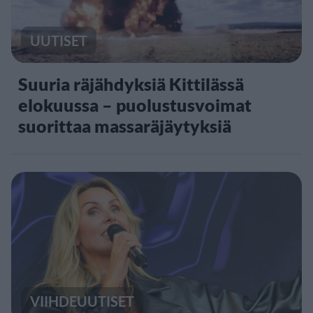
UUTISET
Suuria räjähdyksiä Kittilässä
elokuussa – puolustusvoimat
suorittaa massaräjäytyksiä
VIIHDEUUTISET