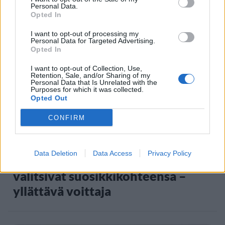
Personal Data.
Opted In
Staran luetuimmat
I want to opt-out of processing my
1
Personal Data for Targeted Advertising.
Opted In
I want to opt-out of Collection, Use,
Retention, Sale, and/or Sharing of my
Personal Data that Is Unrelated with the
Purposes for which it was collected.
Opted Out
CONFIRM
MATKAILU
Data Deletion
Data Access
Privacy Policy
Maailman eniten matkustaneet
valitsivat suosikkikohteensa –
yllättävä voittaja