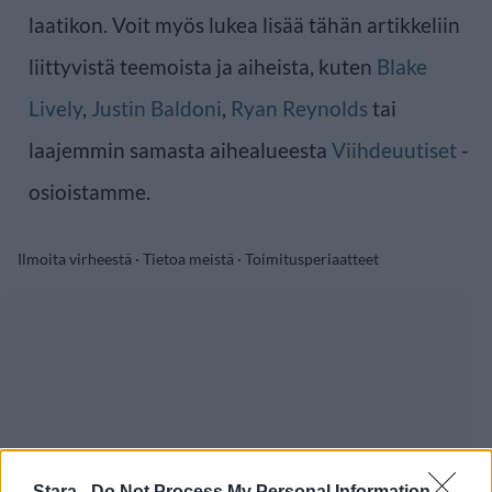
laatikon. Voit myös lukea lisää tähän artikkeliin
liittyvistä teemoista ja aiheista, kuten
Blake
Lively
,
Justin Baldoni
,
Ryan Reynolds
tai
laajemmin samasta aihealueesta
Viihdeuutiset
-
osioistamme.
Ilmoita virheestä
·
Tietoa meistä
·
Toimitusperiaatteet
Stara -
Do Not Process My Personal Information