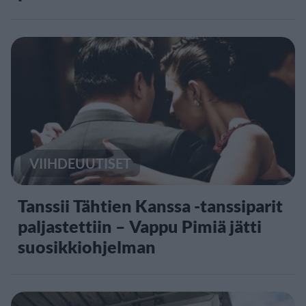
VIIHDEUUTISET
Tanssii Tähtien Kanssa -tanssiparit
paljastettiin – Vappu Pimiä jätti
suosikkiohjelman