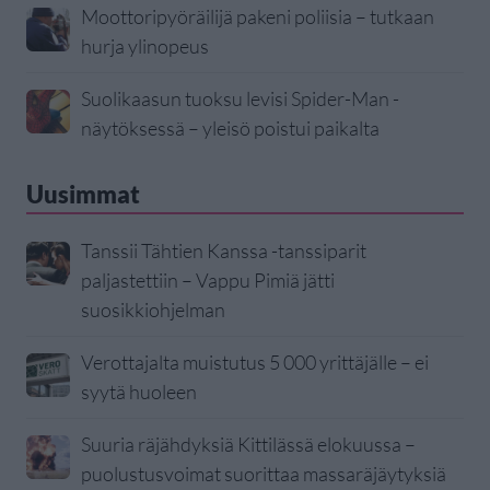
Moottoripyöräilijä pakeni poliisia – tutkaan
hurja ylinopeus
Suolikaasun tuoksu levisi Spider-Man -
näytöksessä – yleisö poistui paikalta
Uusimmat
Tanssii Tähtien Kanssa -tanssiparit
paljastettiin – Vappu Pimiä jätti
suosikkiohjelman
Verottajalta muistutus 5 000 yrittäjälle – ei
syytä huoleen
Suuria räjähdyksiä Kittilässä elokuussa –
puolustusvoimat suorittaa massaräjäytyksiä