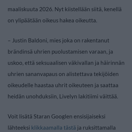
maaliskuuta 2026. Nyt kiistellään siitä, kenellä
on ylipäätään oikeus hakea oikeutta.
– Justin Baldoni, mies joka on rakentanut
brändinsä uhrien puolustamisen varaan, ja
uskoo, että seksuaalisen väkivallan ja häirinnän
uhrien sananvapaus on alistettava tekijöiden
oikeudelle haastaa uhrit oikeuteen ja saattaa
heidän unohduksiin, Livelyn lakitiimi väittää.
Voit lisätä Staran Googlen ensisijaiseksi
lähteeksi
klikkaamalla tästä
ja ruksittamalla