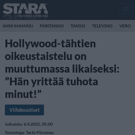
Men
ANNI IHAMÄKI
PARITANSSI
TANSSI
TELEVISIO
VERO
Hollywood-tähtien
oikeustaistelu on
muuttumassa likaiseksi:
”Hän yrittää tuhota
minut!”
Viihdeuutiset
Julkaistu: 6.4.2025, 05:00
Toimittaja:
Terhi Piiroinen