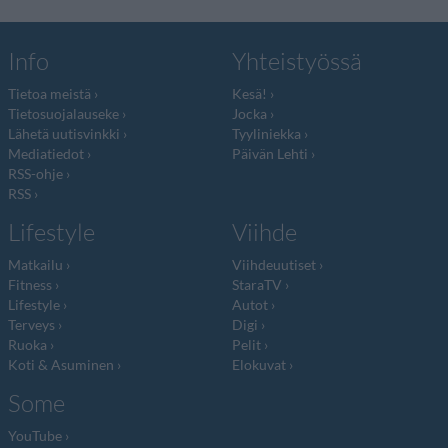
Info
Yhteistyössä
Tietoa meistä
Kesä!
Tietosuojalauseke
Jocka
Lähetä uutisvinkki
Tyyliniekka
Mediatiedot
Päivän Lehti
RSS-ohje
RSS
Lifestyle
Viihde
Matkailu
Viihdeuutiset
Fitness
StaraTV
Lifestyle
Autot
Terveys
Digi
Ruoka
Pelit
Koti & Asuminen
Elokuvat
Some
YouTube