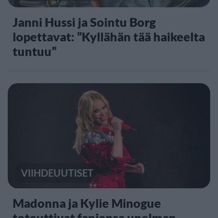
Janni Hussi ja Sointu Borg
lopettavat: ”Kyllähän tää haikeelta
tuntuu”
VIIHDEUUTISET
Madonna ja Kylie Minogue
toteuttivat faniensa unelman