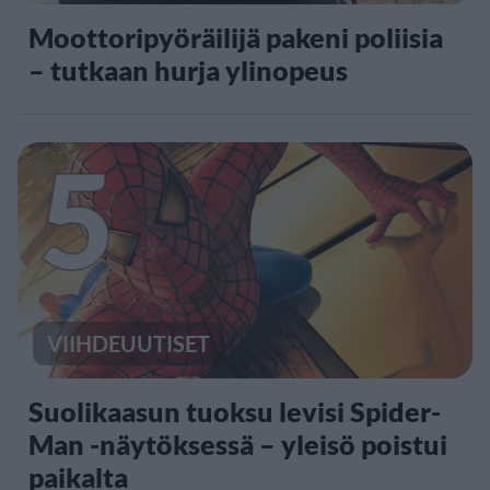
Moottoripyöräilijä pakeni poliisia
– tutkaan hurja ylinopeus
5
VIIHDEUUTISET
Suolikaasun tuoksu levisi Spider-
Man -näytöksessä – yleisö poistui
paikalta