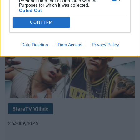
Personal Data that Is Unrelated with the
Purposes for which it was collected.
kuuntele!
Opted Out
CONFIRM
Data Deletion
Data Access
Privacy Policy
StaraTV Viihde
2.6.2009, 10:45