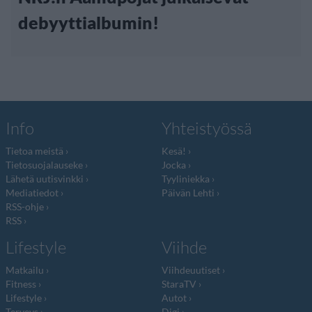
debyyttialbumin!
Info
Yhteistyössä
Tietoa meistä
Kesä!
Tietosuojalauseke
Jocka
Lähetä uutisvinkki
Tyyliniekka
Mediatiedot
Päivän Lehti
RSS-ohje
RSS
Lifestyle
Viihde
Matkailu
Viihdeuutiset
Fitness
StaraTV
Lifestyle
Autot
Terveys
Digi