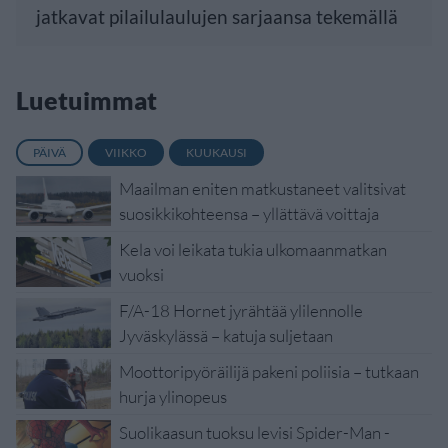
jatkavat pilailulaulujen sarjaansa tekemällä
Luetuimmat
PÄIVÄ
VIIKKO
KUUKAUSI
Maailman eniten matkustaneet valitsivat
suosikkikohteensa – yllättävä voittaja
Kela voi leikata tukia ulkomaanmatkan
vuoksi
F/A-18 Hornet jyrähtää ylilennolle
Jyväskylässä – katuja suljetaan
Moottoripyöräilijä pakeni poliisia – tutkaan
hurja ylinopeus
Suolikaasun tuoksu levisi Spider-Man -