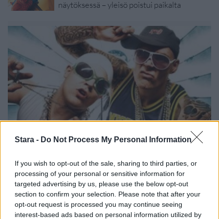
näytöksessä – yleisö poistui paikalta
Stara -
Do Not Process My Personal Information
Viihdeuutiset
If you wish to opt-out of the sale, sharing to third parties, or
9.2.2010, 12:10
processing of your personal or sensitive information for
targeted advertising by us, please use the below opt-out
section to confirm your selection. Please note that after your
X Factorin Renne Korppila tyrmää
opt-out request is processed you may continue seeing
interest-based ads based on personal information utilized by