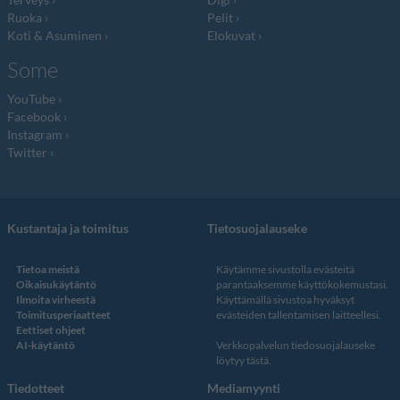
Ruoka
Pelit
Koti & Asuminen
Elokuvat
Some
YouTube
Facebook
Instagram
Twitter
Kustantaja ja toimitus
Tietosuojalauseke
Tietoa meistä
Käytämme sivustolla evästeitä
Oikaisukäytäntö
parantaaksemme käyttökokemustasi.
Ilmoita virheestä
Käyttämällä sivustoa hyväksyt
Toimitusperiaatteet
evästeiden tallentamisen laitteellesi.
Eettiset ohjeet
AI-käytäntö
Verkkopalvelun
tiedosuojalauseke
löytyy tästä
.
Tiedotteet
Mediamyynti