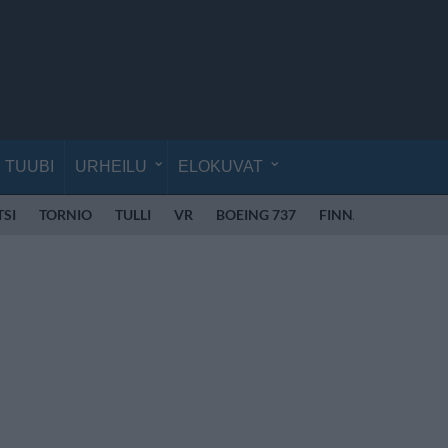
TUUBI
URHEILU
ELOKUVAT
SI
TORNIO
TULLI
VR
BOEING 737
FINNAIR