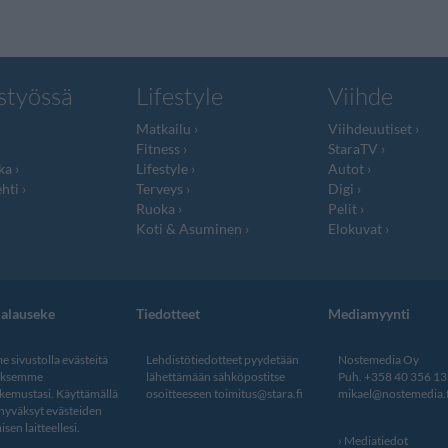
styössä
Lifestyle
Viihde
Matkailu
Viihdeuutiset
Fitness
StaraTV
ka
Lifestyle
Autot
hti
Terveys
Digi
Ruoka
Pelit
Koti & Asuminen
Elokuvat
jalauseke
Tiedotteet
Mediamyynti
 sivustolla evästeitä
Lehdistötiedotteet pyydetään
Nostemedia Oy
aksemme
lähettämään sähköpostitse
Puh. +358 40 356 1
kemustasi. Käyttämällä
osoitteeseen
toimitus@stara.fi
mikael@nostemedia.f
 hyväksyt evästeiden
isen laitteellesi.
Mediatiedot