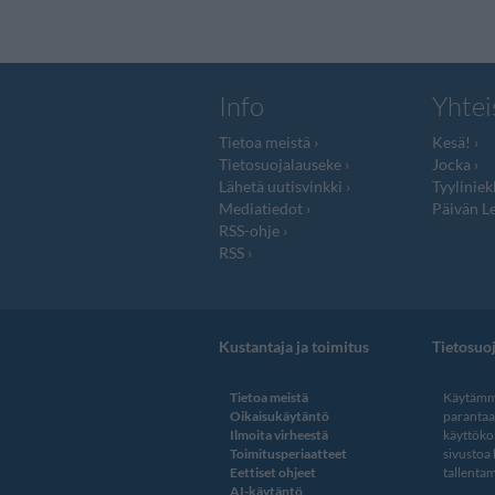
Info
Yhtei
Tietoa meistä
Kesä!
Tietosuojalauseke
Jocka
Lähetä uutisvinkki
Tyyliniek
Mediatiedot
Päivän Le
RSS-ohje
RSS
Kustantaja ja toimitus
Tietosuo
Tietoa meistä
Käytämme
Oikaisukäytäntö
paranta
Ilmoita virheestä
käyttöko
Toimitusperiaatteet
sivustoa
Eettiset ohjeet
tallentam
AI-käytäntö