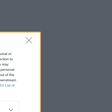
sonal or
ection to
ou may
 personal
out of the
 downstream
B’s List of