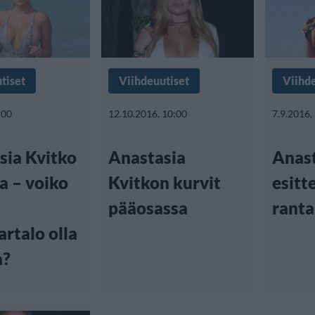
tiset
Viihdeuutiset
Viihd
:00
12.10.2016, 10:00
7.9.2016,
sia Kvitko
Anastasia
Anast
a – voiko
Kvitkon kurvit
esitt
pääosassa
rant
artalo olla
a?