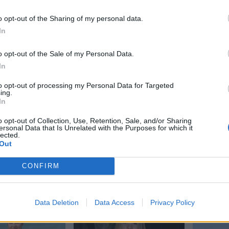
o opt-out of the Sharing of my personal data.
In
o opt-out of the Sale of my Personal Data.
In
to opt-out of processing my Personal Data for Targeted
ing.
Viihdeuutiset
In
o opt-out of Collection, Use, Retention, Sale, and/or Sharing
15.8.2017, 8:00
ersonal Data that Is Unrelated with the Purposes for which it
lected.
Out
 kurvit
Anastasia Kvitko loksautti
CONFIRM
tämäkö luomuvartalo?
Data Deletion
Data Access
Privacy Policy