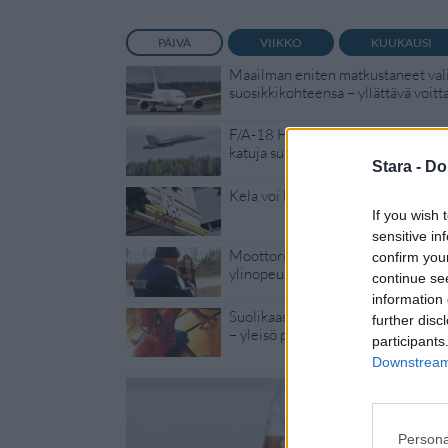
PÄIVÄ
VIIKKO
KUUKAUSI
Maailman eniten matkustaneet vali
suosikkikohteensa – yllättävä voitt
F/A-18 Hornet jyrähtää ylilennolle
katuja suljetaan
Stara -
Do
Kela voi leikata tukia ulkomaanmat
If you wish 
sensitive in
Moottoripyöräilijä pakeni poliisia 
confirm you
ylinopeus
continue se
information 
Suolikaasun tuoksu levisi Spider-
further disc
– yleisö poistui paikalta
participants
Downstream 
Persona