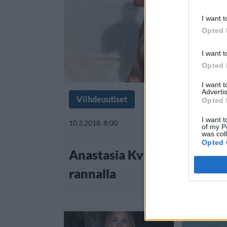
I want t
Opted 
I want t
Opted 
I want 
Advertis
Viihdeuutiset
Opted 
I want t
10.3.2018, 8:00
of my P
was col
Opted 
Anastasia Kvitkon muhkeat
rannalla