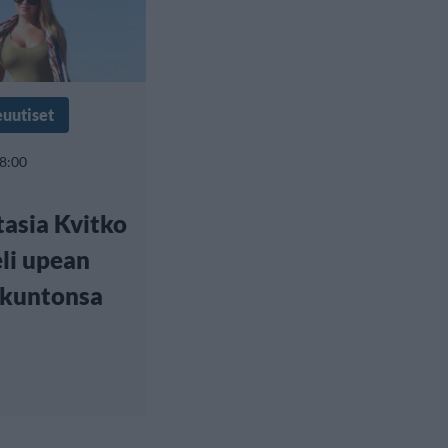
euutiset
 8:00
asia Kvitko
eli upean
akuntonsa