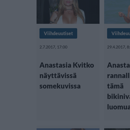
Viihdeuutiset
Viihdeuu
2.7.2017, 17:00
29.4.2017, 8
Anastasia Kvitko
Anasta
näyttävissä
rannall
somekuvissa
tämä
bikiniv
luomu