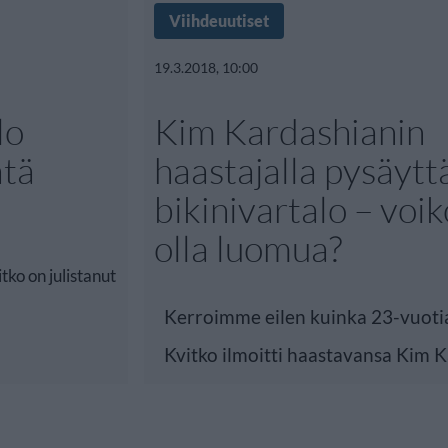
Viihdeuutiset
19.3.2018, 10:00
lo
Kim Kardashianin
ätä
haastajalla pysäytt
bikinivartalo – voi
olla luomua?
tko on julistanut
Kerroimme eilen kuinka 23-vuoti
Kvitko ilmoitti haastavansa Kim 