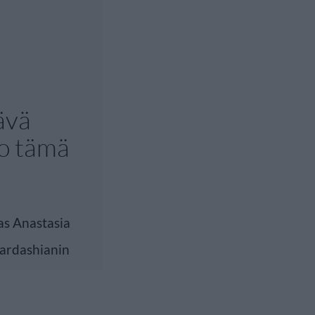
ävä
ko tämä
as Anastasia
Kardashianin