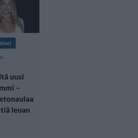
tiset
00
tä uusi
mmi –
vetonaulaa
tiä leuan