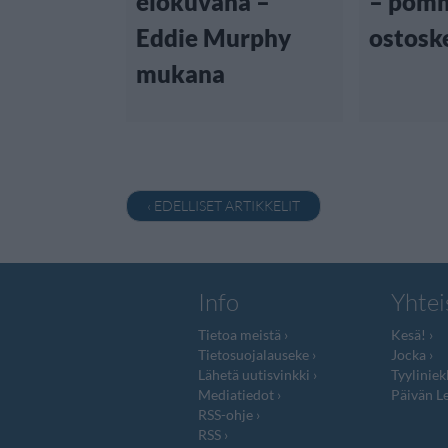
elokuvana –
– pom
Eddie Murphy
ostosk
mukana
‹ EDELLISET ARTIKKELIT
Info
Yhtei
Tietoa meistä
Kesä!
Tietosuojalauseke
Jocka
Lähetä uutisvinkki
Tyyliniek
Mediatiedot
Päivän Le
RSS-ohje
RSS