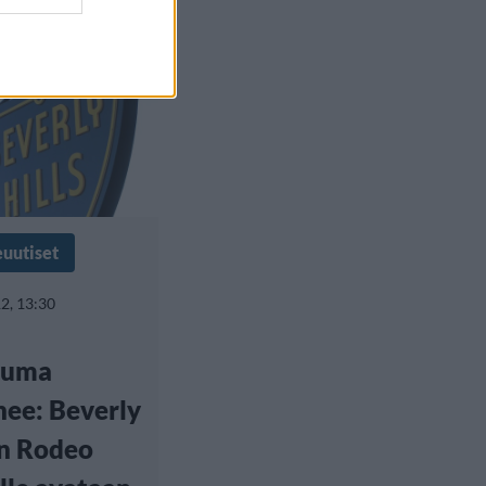
a
euutiset
2, 13:30
tuma
ee: Beverly
in Rodeo