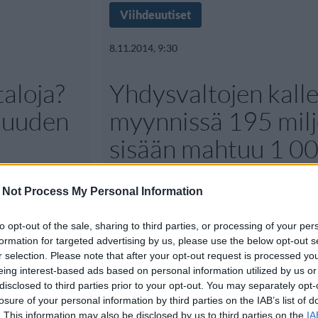
Viihdeuutiset
8.11.2014, 9:30
aloja?
Yhdysvaltojen kalle
 uuden
myynnissä 195 milj
sisään mahtuu 1 0
vierasta
 Not Process My Personal Information
htien talot
Suomessa ja muualla maailmassa 
to opt-out of the sale, sharing to third parties, or processing of your per
formation for targeted advertising by us, please use the below opt-out s
menossa taantuma, josta Suomi
r selection. Please note that after your opt-out request is processed y
eing interest-based ads based on personal information utilized by us or
disclosed to third parties prior to your opt-out. You may separately opt-
losure of your personal information by third parties on the IAB’s list of
. This information may also be disclosed by us to third parties on the
IA