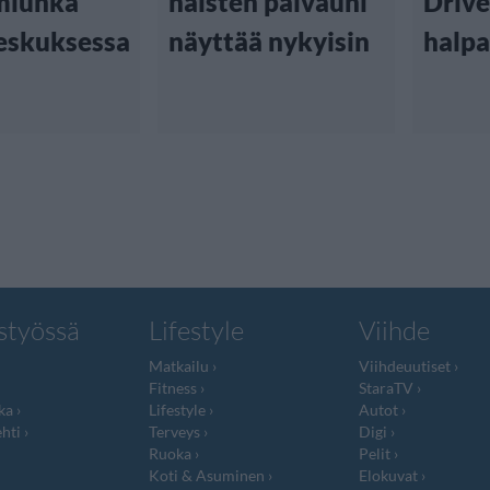
miuhka
naisten päiväuni
Drive
eskuksessa
näyttää nykyisin
halpa
styössä
Lifestyle
Viihde
Matkailu
Viihdeuutiset
Fitness
StaraTV
ka
Lifestyle
Autot
hti
Terveys
Digi
Ruoka
Pelit
Koti & Asuminen
Elokuvat