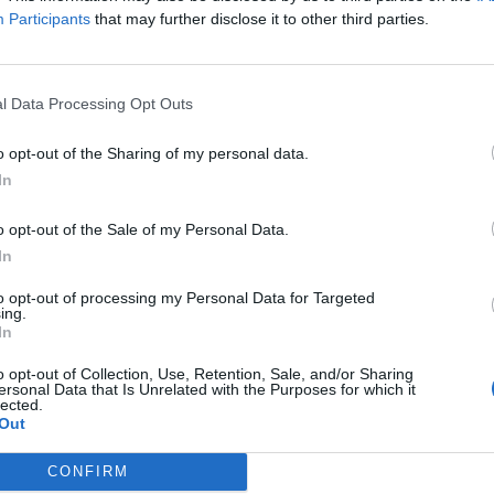
Participants
that may further disclose it to other third parties.
l Data Processing Opt Outs
o opt-out of the Sharing of my personal data.
In
o opt-out of the Sale of my Personal Data.
Viihdeuutiset
In
to opt-out of processing my Personal Data for Targeted
29.9.2013, 13:30
ing.
In
u käänne –
Silikoni-implantti lojui ka
o opt-out of Collection, Use, Retention, Sale, and/or Sharing
ersonal Data that Is Unrelated with the Purposes for which it
lected.
atolle
Beverly Hillsissä – katso 
Out
CONFIRM
Beverly Hilton -
Kaduilta tehdään päivittäin mitä 