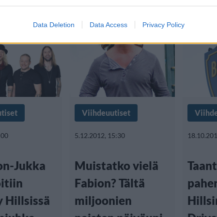
löytöjä, kun ihmiset unohtelevat j
Data Deletion
Data Access
Privacy Policy
tiset
Viihdeuutiset
Viihd
:00
5.12.2012, 15:30
18.10.201
on-Jukka
Muistatko vielä
Taan
itiin
Fabion? Tältä
pahen
 Hillsissä
miljoonien
Hills