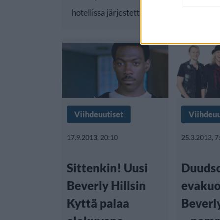
hotellissa järjestettiin Golden
Viihdeuutiset
Viihdeuu
17.9.2013, 20:10
25.3.2013, 7
Sittenkin! Uusi
Duuds
Beverly Hillsin
evakuo
Kyttä palaa
Beverly