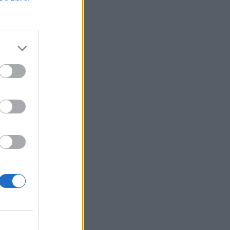
dulla
kuva
ihmeellisimpiä