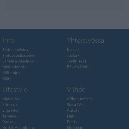
Info
Yhteistyössä
Tietoa meistä
Kesä!
Tietosuojalauseke
Jocka
Lähetä uutisvinkki
Tyyliniekka
Mediatiedot
Päivän Lehti
RSS-ohje
RSS
Lifestyle
Viihde
Matkailu
Viihdeuutiset
Fitness
StaraTV
Lifestyle
Autot
Terveys
Digi
Ruoka
Pelit
Koti & Asuminen
Elokuvat