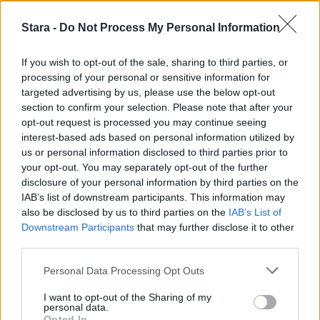
24.4.2019, 11:00
Stara -
Do Not Process My Personal Information
If you wish to opt-out of the sale, sharing to third parties, or
Iron Maiden -tähti Bruce
processing of your personal or sensitive information for
targeted advertising by us, please use the below opt-out
Dickinson Helsingin yliopiston
section to confirm your selection. Please note that after your
kunniatohtoriksi
opt-out request is processed you may continue seeing
interest-based ads based on personal information utilized by
us or personal information disclosed to third parties prior to
your opt-out. You may separately opt-out of the further
disclosure of your personal information by third parties on the
IAB’s list of downstream participants. This information may
also be disclosed by us to third parties on the
IAB’s List of
Downstream Participants
that may further disclose it to other
third parties.
Personal Data Processing Opt Outs
I want to opt-out of the Sharing of my
personal data.
Opted In