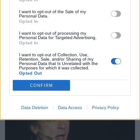
I want to opt-out of the Sale of my
Viihdeuutiset
Personal Data.
Opted In
10.8.2018, 8:40
I want to opt-out of processing my
Personal Data for Targeted Advertising.
Opted In
Vaaratilanne Iron Maidenin
I want to opt-out of Collection, Use,
keikalla – Bruce Dickinson oli
Retention, Sale, and/or Sharing of my
Personal Data that Is Unrelated with the
Purposes for which it was collected.
pudota lavalta!
Opted Out
CONFIRM
Data Deletion
Data Access
Privacy Policy