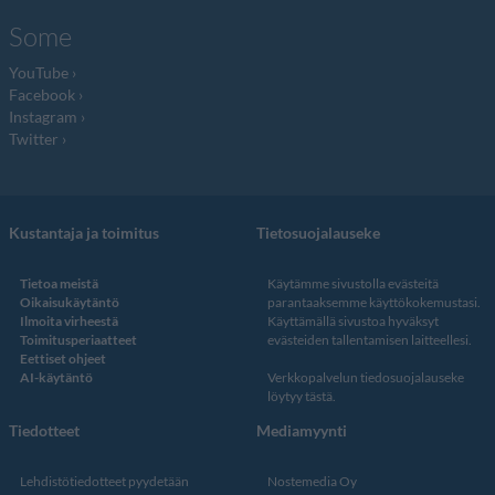
Some
YouTube
Facebook
Instagram
Twitter
Kustantaja ja toimitus
Tietosuojalauseke
Tietoa meistä
Käytämme sivustolla evästeitä
Oikaisukäytäntö
parantaaksemme käyttökokemustasi.
Ilmoita virheestä
Käyttämällä sivustoa hyväksyt
Toimitusperiaatteet
evästeiden tallentamisen laitteellesi.
Eettiset ohjeet
AI-käytäntö
Verkkopalvelun
tiedosuojalauseke
löytyy tästä
.
Tiedotteet
Mediamyynti
Lehdistötiedotteet pyydetään
Nostemedia Oy