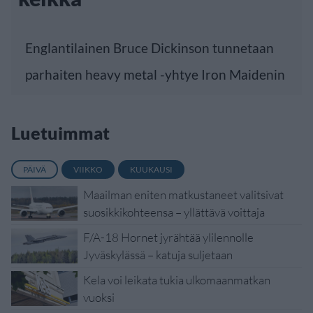
Englantilainen Bruce Dickinson tunnetaan
parhaiten heavy metal -yhtye Iron Maidenin
Luetuimmat
PÄIVÄ
VIIKKO
KUUKAUSI
Maailman eniten matkustaneet valitsivat
suosikkikohteensa – yllättävä voittaja
F/A-18 Hornet jyrähtää ylilennolle
Jyväskylässä – katuja suljetaan
Kela voi leikata tukia ulkomaanmatkan
vuoksi