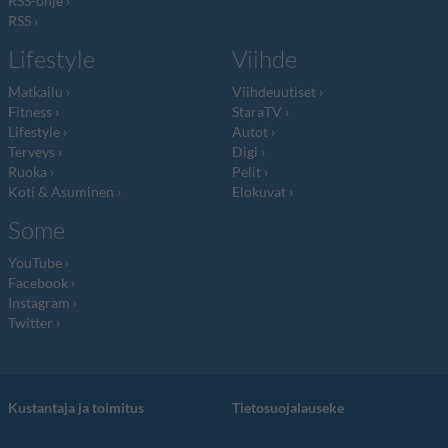
RSS-ohje
RSS
Lifestyle
Viihde
Matkailu
Viihdeuutiset
Fitness
StaraTV
Lifestyle
Autot
Terveys
Digi
Ruoka
Pelit
Koti & Asuminen
Elokuvat
Some
YouTube
Facebook
Instagram
Twitter
Kustantaja ja toimitus
Tietosuojalauseke