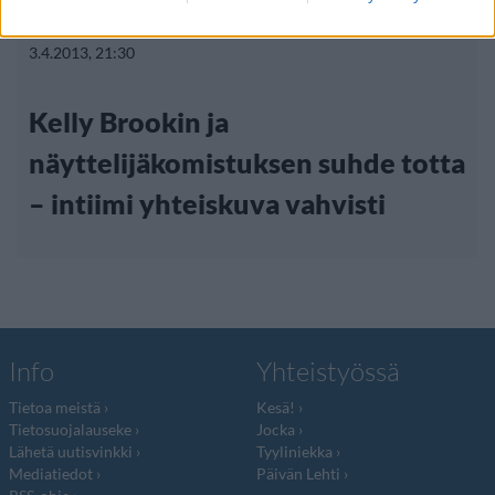
Viihdeuutiset
3.4.2013, 21:30
Kelly Brookin ja
näyttelijäkomistuksen suhde totta
– intiimi yhteiskuva vahvisti
Info
Yhteistyössä
Tietoa meistä
Kesä!
Tietosuojalauseke
Jocka
Lähetä uutisvinkki
Tyyliniekka
Mediatiedot
Päivän Lehti