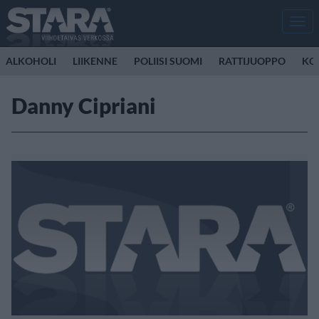
Men
ALKOHOLI
LIIKENNE
POLIISI SUOMI
RATTIJUOPPO
KO
Danny Cipriani