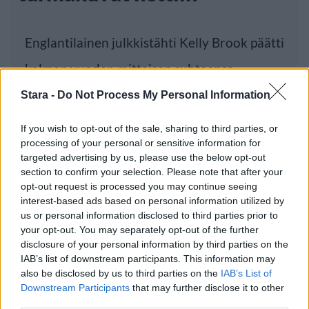
Englantilainen julkkistähti Kelly Brook päätti
kolmen vuoden mittaisen suhteensa
rugbypelaaja
Stara -
Do Not Process My Personal Information
If you wish to opt-out of the sale, sharing to third parties, or
processing of your personal or sensitive information for
Luetuimmat
targeted advertising by us, please use the below opt-out
section to confirm your selection. Please note that after your
opt-out request is processed you may continue seeing
PÄIVÄ
VIIKKO
KUUKAUSI
interest-based ads based on personal information utilized by
Leskeneläke ei kuulu kaikille – Kela
us or personal information disclosed to third parties prior to
muistuttaa tärkeästä ikärajasta
your opt-out. You may separately opt-out of the further
disclosure of your personal information by third parties on the
Finnairin lennoista osan lentää jatkossa
IAB’s list of downstream participants. This information may
toinen lentoyhtiö – matkustajille tärkeä
also be disclosed by us to third parties on the
IAB’s List of
Downstream Participants
that may further disclose it to other
rajoitus
third parties.