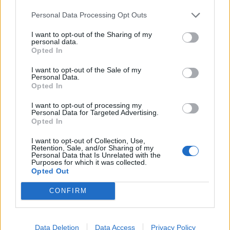
Sääennuste ulottuu nyt marraskuulle – tältä
Personal Data Processing Opt Outs
näyttää syksyn sää
I want to opt-out of the Sharing of my
Kela voi leikata tukia ulkomaanmatkan
personal data.
vuoksi
Opted In
Suolikaasun tuoksu levisi Spider-Man -
I want to opt-out of the Sale of my
Personal Data.
näytöksessä – yleisö poistui paikalta
Opted In
I want to opt-out of processing my
Personal Data for Targeted Advertising.
Opted In
I want to opt-out of Collection, Use,
Retention, Sale, and/or Sharing of my
Personal Data that Is Unrelated with the
Purposes for which it was collected.
Opted Out
CONFIRM
Data Deletion
Data Access
Privacy Policy