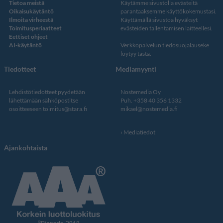
Tietoa meistä
Käytämme sivustolla evästeitä
Oikaisukäytäntö
parantaaksemme käyttökokemustasi.
Ilmoita virheestä
Käyttämällä sivustoa hyväksyt
Toimitusperiaatteet
evästeiden tallentamisen laitteellesi.
Eettiset ohjeet
AI-käytäntö
Verkkopalvelun
tiedosuojalauseke
löytyy tästä
.
Tiedotteet
Mediamyynti
Lehdistötiedotteet pyydetään
Nostemedia Oy
lähettämään sähköpostitse
Puh. +358 40 356 1332
osoitteeseen
toimitus@stara.fi
mikael@nostemedia.fi
Mediatiedot
Ajankohtaista