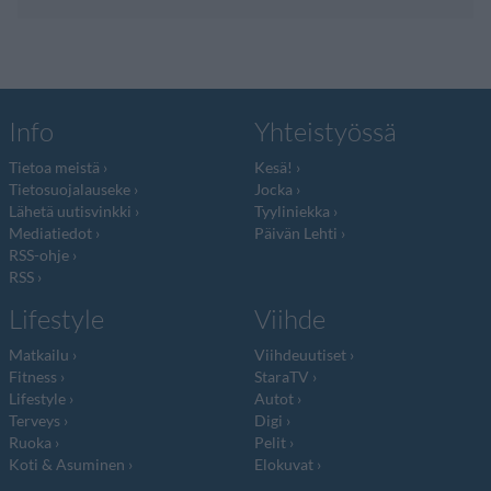
Info
Yhteistyössä
Tietoa meistä
Kesä!
Tietosuojalauseke
Jocka
Lähetä uutisvinkki
Tyyliniekka
Mediatiedot
Päivän Lehti
RSS-ohje
RSS
Lifestyle
Viihde
Matkailu
Viihdeuutiset
Fitness
StaraTV
Lifestyle
Autot
Terveys
Digi
Ruoka
Pelit
Koti & Asuminen
Elokuvat