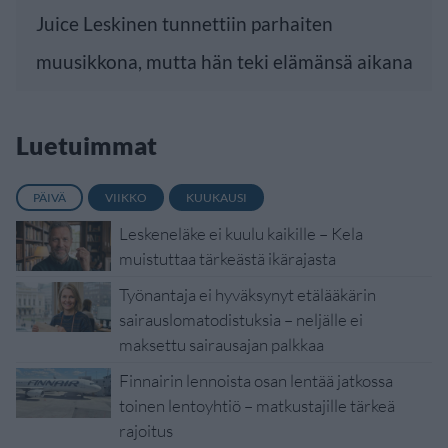
Juice Leskinen tunnettiin parhaiten
muusikkona, mutta hän teki elämänsä aikana
Luetuimmat
PÄIVÄ
VIIKKO
KUUKAUSI
Leskeneläke ei kuulu kaikille – Kela
muistuttaa tärkeästä ikärajasta
Työnantaja ei hyväksynyt etälääkärin
sairauslomatodistuksia – neljälle ei
maksettu sairausajan palkkaa
Finnairin lennoista osan lentää jatkossa
toinen lentoyhtiö – matkustajille tärkeä
rajoitus