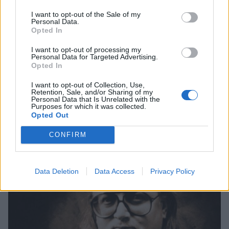
I want to opt-out of the Sale of my
Personal Data.
Opted In
Viihdeuutiset
I want to opt-out of processing my
Personal Data for Targeted Advertising.
Opted In
26.11.2021, 5:00
I want to opt-out of Collection, Use,
Retention, Sale, and/or Sharing of my
Juice Leskisen Räkä ja Roiskis -
Personal Data that Is Unrelated with the
Purposes for which it was collected.
Opted Out
lastenkirjoista tehdään elokuva
CONFIRM
Data Deletion
Data Access
Privacy Policy