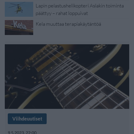
Lapin pelastushelikopteri Aslakin toiminta
päättyy – rahat loppuivat
Kela muuttaa terapiakäytäntöä
Viihdeuutiset
9.5.2023, 22:00