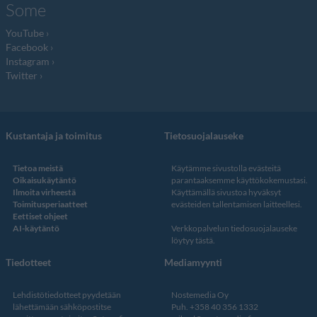
Some
YouTube
Facebook
Instagram
Twitter
Kustantaja ja toimitus
Tietosuojalauseke
Tietoa meistä
Käytämme sivustolla evästeitä
Oikaisukäytäntö
parantaaksemme käyttökokemustasi.
Ilmoita virheestä
Käyttämällä sivustoa hyväksyt
Toimitusperiaatteet
evästeiden tallentamisen laitteellesi.
Eettiset ohjeet
AI-käytäntö
Verkkopalvelun
tiedosuojalauseke
löytyy tästä
.
Tiedotteet
Mediamyynti
Lehdistötiedotteet pyydetään
Nostemedia Oy
lähettämään sähköpostitse
Puh. +358 40 356 1332