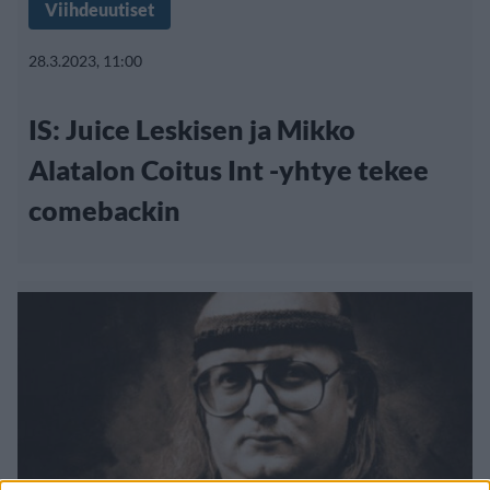
Viihdeuutiset
28.3.2023, 11:00
IS: Juice Leskisen ja Mikko
Alatalon Coitus Int -yhtye tekee
comebackin