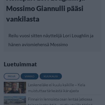
Mossimo Giannulli pääsi
vankilasta
Reilu vuosi sitten näyttelijä Lori Loughlin ja
hänen aviomiehensä Mossimo
Luetuimmat
PÄIVÄ
VIIKKO
KUUKAUSI
Leskeneläke ei kuulu kaikille – Kela
muistuttaa tärkeästä ikärajasta
Finnairin lennoista osan lentää jatkossa
toinen lentoyhtiö – matkustajille tärkeä