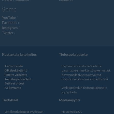
Some
YouTube
Facebook
Instagram
Twitter
Kustantaja ja toimitus
Tietosuojalauseke
Tietoa meistä
Käytämme sivustolla evästeitä
Oikaisukäytäntö
parantaaksemme käyttökokemustasi.
Ilmoita virheestä
Käyttämällä sivustoa hyväksyt
Toimitusperiaatteet
evästeiden tallentamisen laitteellesi.
Eettiset ohjeet
AI-käytäntö
Verkkopalvelun
tiedosuojalauseke
löytyy tästä
.
Tiedotteet
Mediamyynti
Lehdistötiedotteet pyydetään
Nostemedia Oy