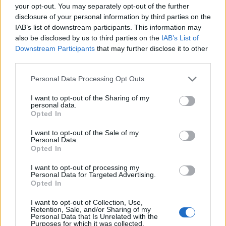
your opt-out. You may separately opt-out of the further
disclosure of your personal information by third parties on the
IAB’s list of downstream participants. This information may
also be disclosed by us to third parties on the
IAB’s List of
Downstream Participants
that may further disclose it to other
Viihdeuutiset
third parties.
Personal Data Processing Opt Outs
30.11.2020, 16:00
I want to opt-out of the Sharing of my
personal data.
Hollywood-tähti pelkää vankilassa
Opted In
henkensä edestä – koronavirus
I want to opt-out of the Sale of my
Personal Data.
jyllää kaltereiden takana
Opted In
I want to opt-out of processing my
Personal Data for Targeted Advertising.
Opted In
I want to opt-out of Collection, Use,
Retention, Sale, and/or Sharing of my
Personal Data that Is Unrelated with the
Purposes for which it was collected.