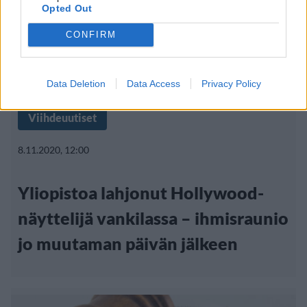
Opted Out
CONFIRM
Data Deletion
Data Access
Privacy Policy
Viihdeuutiset
8.11.2020, 12:00
Yliopistoa lahjonut Hollywood-
näyttelijä vankilassa – ihmisraunio
jo muutaman päivän jälkeen