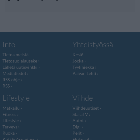
Info
Yhteistyössä
Tietoa meistä
Kesä!
Tietosuojalauseke
Jocka
Lähetä uutisvinkki
Tyyliniekka
Mediatiedot
Päivän Lehti
RSS-ohje
RSS
Lifestyle
Viihde
Matkailu
Viihdeuutiset
Fitness
StaraTV
Lifestyle
Autot
Terveys
Digi
Ruoka
Pelit
Koti & Asuminen
Elokuvat