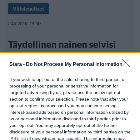
Viihdeuutiset
30.9.2018, 14:40
Täydellinen nainen selvisi
syövästä – piti taistelunsa
Stara -
Do Not Process My Personal Information
salassa
If you wish to opt-out of the sale, sharing to third parties, or
processing of your personal or sensitive information for
targeted advertising by us, please use the below opt-out
Marcia Cross on amerikkalainen näyttelijä,
section to confirm your selection. Please note that after your
joka on tehnyt pitkän uran
opt-out request is processed you may continue seeing
interest-based ads based on personal information utilized by
us or personal information disclosed to third parties prior to
your opt-out. You may separately opt-out of the further
disclosure of your personal information by third parties on the
IAB’s list of downstream participants. This information may