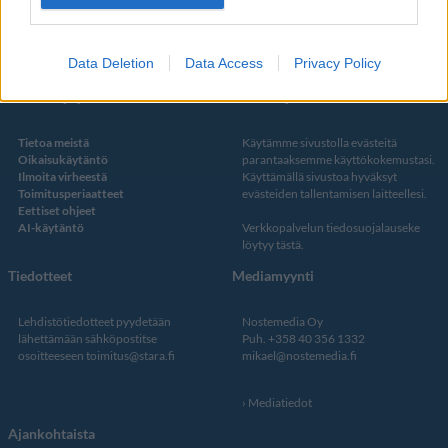
Twitter
Data Deletion
Data Access
Privacy Policy
Kustantaja ja toimitus
Tietosuojalauseke
Tietoa meistä
Käytämme sivustolla evästeitä
Oikaisukäytäntö
parantaaksemme käyttökokemustasi.
Ilmoita virheestä
Käyttämällä sivustoa hyväksyt
Toimitusperiaatteet
evästeiden tallentamisen laitteellesi.
Eettiset ohjeet
AI-käytäntö
Verkkopalvelun
tiedosuojalauseke
löytyy tästä
.
Tiedotteet
Mediamyynti
Lehdistötiedotteet pyydetään
Nostemedia Oy
lähettämään sähköpostitse
Puh. +358 40 356 1332
osoitteeseen
toimitus@stara.fi
mikael@nostemedia.fi
Mediatiedot
Ajankohtaista