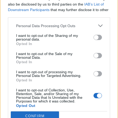
also be disclosed by us to third parties on the
IAB’s List of
Info
Yhteistyössä
Downstream Participants
that may further disclose it to other
Tietoa meistä
Kesä!
third parties.
Tietosuojalauseke
Jocka
Lähetä uutisvinkki
Tyyliniekka
Personal Data Processing Opt Outs
Mediatiedot
Päivän Lehti
I want to opt-out of the Sharing of my
RSS-ohje
personal data.
RSS
Opted In
Lifestyle
Viihde
I want to opt-out of the Sale of my
Personal Data.
Matkailu
Viihdeuutiset
Opted In
Fitness
StaraTV
Lifestyle
Autot
I want to opt-out of processing my
Personal Data for Targeted Advertising.
Terveys
Digi
Opted In
Ruoka
Pelit
Koti & Asuminen
Elokuvat
I want to opt-out of Collection, Use,
Retention, Sale, and/or Sharing of my
Some
Personal Data that Is Unrelated with the
Purposes for which it was collected.
YouTube
Opted Out
Facebook
Instagram
CONFIRM