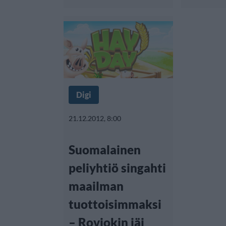
Digi
21.12.2012, 8:00
Suomalainen
peliyhtiö singahti
maailman
tuottoisimmaksi
– Roviokin jäi