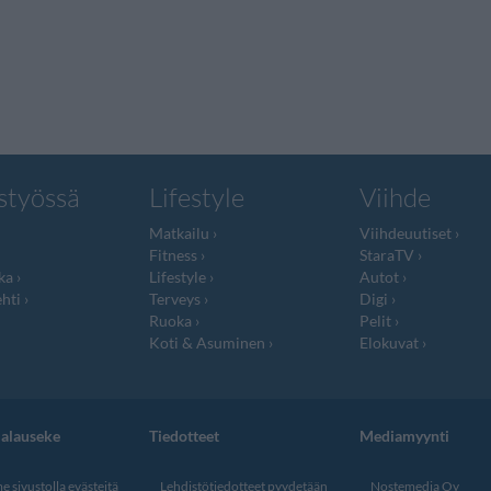
styössä
Lifestyle
Viihde
Matkailu
Viihdeuutiset
Fitness
StaraTV
ka
Lifestyle
Autot
hti
Terveys
Digi
Ruoka
Pelit
Koti & Asuminen
Elokuvat
jalauseke
Tiedotteet
Mediamyynti
 sivustolla evästeitä
Lehdistötiedotteet pyydetään
Nostemedia Oy