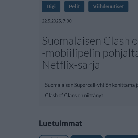
Digi
Pelit
Viihdeuutiset
22.5.2025, 7:30
Suomalaisen Clash o
-mobiilipelin pohjalt
Netflix-sarja
Suomalaisen Supercell-yhtiön kehittämä j
Clash of Clans on niittänyt
Luetuimmat