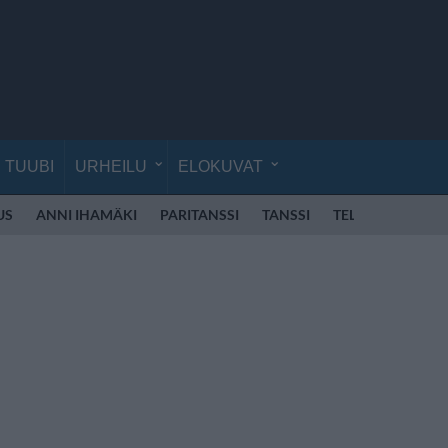
TUUBI
URHEILU
ELOKUVAT
US
ANNI IHAMÄKI
PARITANSSI
TANSSI
TELEVISIO
VE