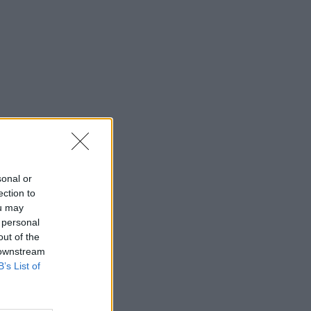
sonal or
ection to
ou may
 personal
out of the
 downstream
B’s List of