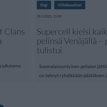
Digi
Viihdeuutiset
28.3.2025, 15:00
f Clans
Supercell kielsi kai
a
pelinsä Venäjällä – 
tulistui
a julkaisema
Suomalaissyntyinen pelialan jätti
on tehnyt ryhdikkään päätöksen j