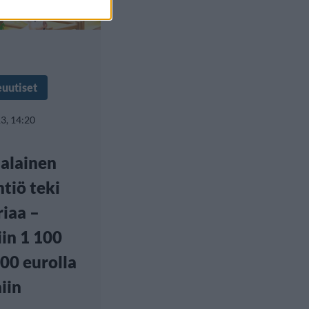
euutiset
3, 14:20
alainen
htiö teki
riaa –
in 1 100
00 eurolla
iin