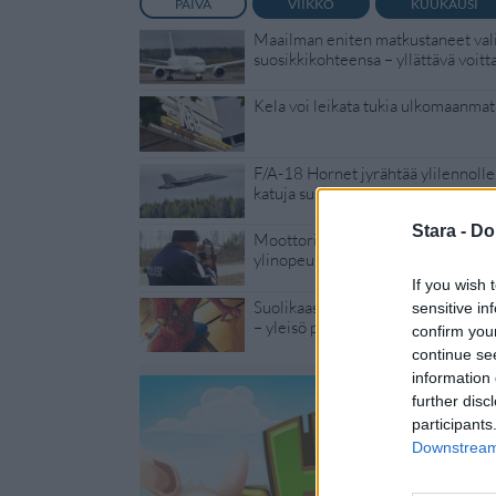
PÄIVÄ
VIIKKO
KUUKAUSI
Maailman eniten matkustaneet vali
suosikkikohteensa – yllättävä voitt
Kela voi leikata tukia ulkomaanmat
F/A-18 Hornet jyrähtää ylilennolle
katuja suljetaan
Stara -
Do
Moottoripyöräilijä pakeni poliisia 
ylinopeus
If you wish 
Suolikaasun tuoksu levisi Spider-
sensitive in
– yleisö poistui paikalta
confirm you
continue se
information 
further disc
participants
Downstream 