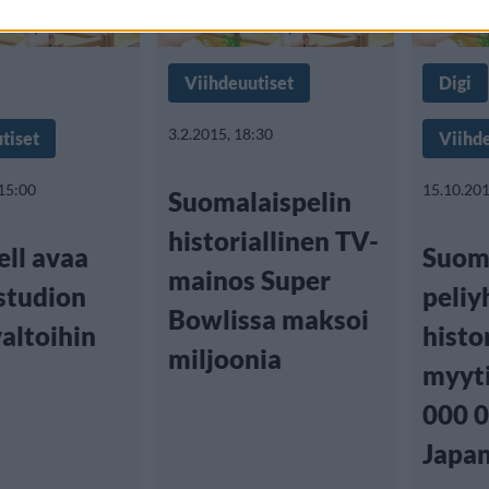
Viihdeuutiset
Digi
3.2.2015, 18:30
tiset
Viihd
 15:00
15.10.201
Suomalaispelin
historiallinen TV-
ell avaa
Suom
mainos Super
studion
peliy
Bowlissa maksoi
altoihin
histo
miljoonia
myyti
000 0
Japan