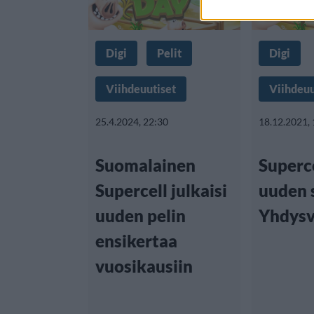
Digi
Pelit
Digi
Viihdeuutiset
Viihdeuu
25.4.2024, 22:30
18.12.2021,
Suomalainen
Superc
Supercell julkaisi
uuden 
uuden pelin
Yhdysv
ensikertaa
vuosikausiin