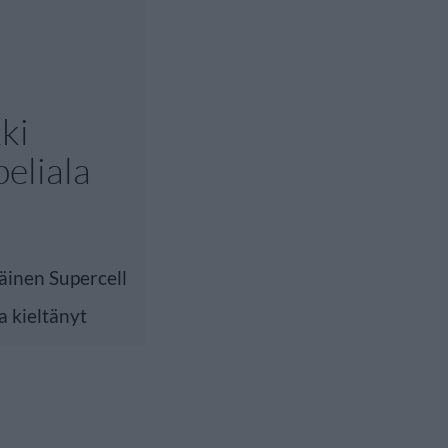
kki
peliala
läinen Supercell
a kieltänyt