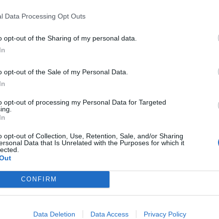
l Data Processing Opt Outs
o opt-out of the Sharing of my personal data.
In
o opt-out of the Sale of my Personal Data.
Viihdeuutiset
In
30.4.2024, 20:00
to opt-out of processing my Personal Data for Targeted
ing.
In
ercellin
Suomalaisen Supercellin 
o opt-out of Collection, Use, Retention, Sale, and/or Sharing
ersonal Data that Is Unrelated with the Purposes for which it
Legon hallitukseen
lected.
Out
CONFIRM
Data Deletion
Data Access
Privacy Policy