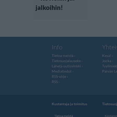
jalkoihin!
Info
Yhtei
Tietoa meistä
Kesä!
Tietosuojalauseke
Jocka
Lähetä uutisvinkki
Tyyliniek
Mediatiedot
Päivän Le
RSS-ohje
RSS
Kustantaja ja toimitus
Tietosuo
Tietoa meistä
Käytämme