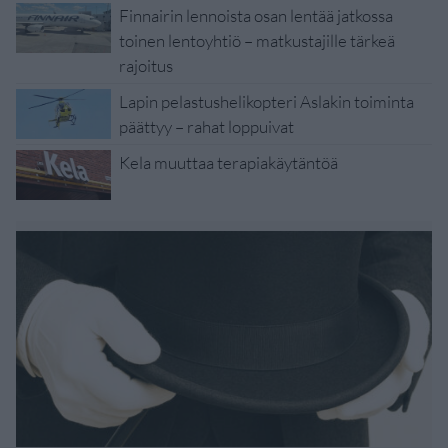
Finnairin lennoista osan lentää jatkossa
toinen lentoyhtiö – matkustajille tärkeä
rajoitus
Lapin pelastushelikopteri Aslakin toiminta
päättyy – rahat loppuivat
Kela muuttaa terapiakäytäntöä