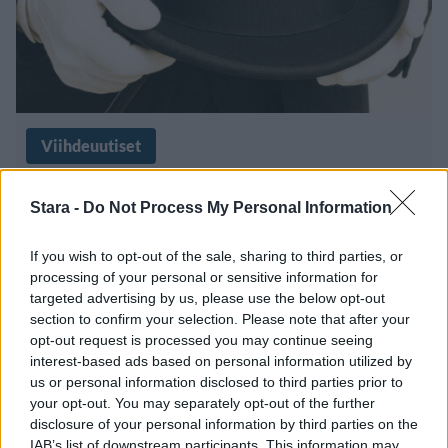
Viihdeuutiset
21.11.2019, 16:40
Stara -
Do Not Process My Personal Information
Uskomattomia korttitemppuja –
If you wish to opt-out of the sale, sharing to third parties, or
processing of your personal or sensitive information for
näihin ei moni pystyisi
targeted advertising by us, please use the below opt-out
section to confirm your selection. Please note that after your
opt-out request is processed you may continue seeing
interest-based ads based on personal information utilized by
us or personal information disclosed to third parties prior to
your opt-out. You may separately opt-out of the further
disclosure of your personal information by third parties on the
IAB’s list of downstream participants. This information may