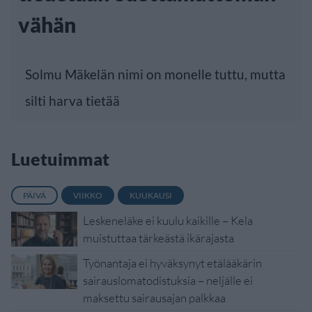
vähän
Solmu Mäkelän nimi on monelle tuttu, mutta
silti harva tietää
Luetuimmat
PÄIVÄ
VIIKKO
KUUKAUSI
Leskeneläke ei kuulu kaikille – Kela
muistuttaa tärkeästä ikärajasta
Työnantaja ei hyväksynyt etälääkärin
sairauslomatodistuksia – neljälle ei
maksettu sairausajan palkkaa