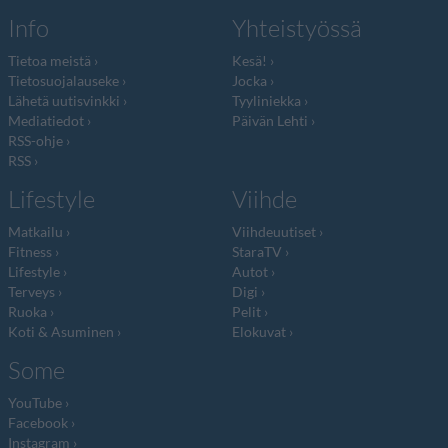
Info
Yhteistyössä
Tietoa meistä
Kesä!
Tietosuojalauseke
Jocka
Lähetä uutisvinkki
Tyyliniekka
Mediatiedot
Päivän Lehti
RSS-ohje
RSS
Lifestyle
Viihde
Matkailu
Viihdeuutiset
Fitness
StaraTV
Lifestyle
Autot
Terveys
Digi
Ruoka
Pelit
Koti & Asuminen
Elokuvat
Some
YouTube
Facebook
Instagram