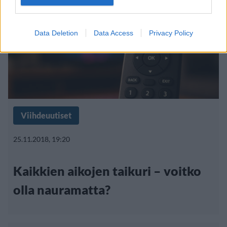
Data Deletion
Data Access
Privacy Policy
Viihdeuutiset
25.11.2018, 19:20
Kaikkien aikojen taikuri – voitko
olla nauramatta?