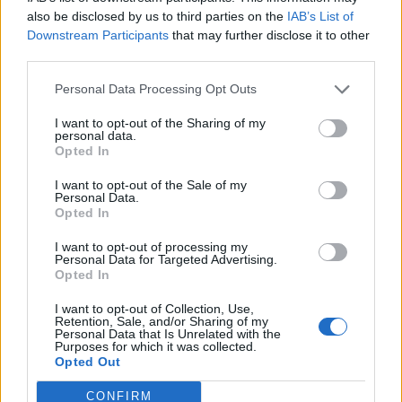
also be disclosed by us to third parties on the
IAB’s List of
Downstream Participants
that may further disclose it to other
third parties.
Personal Data Processing Opt Outs
I want to opt-out of the Sharing of my
personal data.
Viihdeuutiset
Opted In
I want to opt-out of the Sale of my
21.12.2018, 13:20
Personal Data.
Opted In
Uskomaton taidonnäyte –
I want to opt-out of processing my
Personal Data for Targeted Advertising.
Opted In
minitornadoja saippuakuplien
I want to opt-out of Collection, Use,
sisällä
Retention, Sale, and/or Sharing of my
Personal Data that Is Unrelated with the
Purposes for which it was collected.
Opted Out
CONFIRM