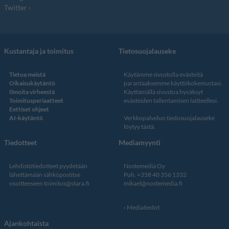
Twitter
Kustantaja ja toimitus
Tietosuojalauseke
Tietoa meistä
Käytämme sivustolla evästeitä
Oikaisukäytäntö
parantaaksemme käyttökokemustasi.
Ilmoita virheestä
Käyttämällä sivustoa hyväksyt
Toimitusperiaatteet
evästeiden tallentamisen laitteellesi.
Eettiset ohjeet
AI-käytäntö
Verkkopalvelun
tiedosuojalauseke
löytyy tästä
.
Tiedotteet
Mediamyynti
Lehdistötiedotteet pyydetään
Nostemedia Oy
lähettämään sähköpostitse
Puh. +358 40 356 1332
osoitteeseen
toimitus@stara.fi
mikael@nostemedia.fi
Mediatiedot
Ajankohtaista