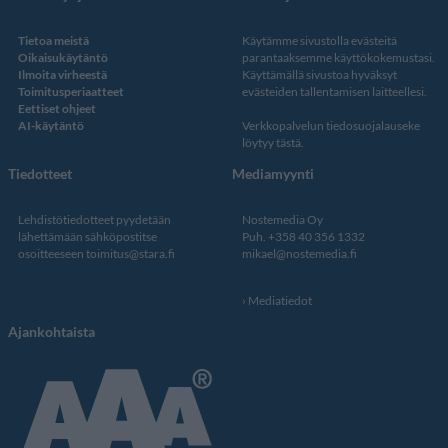
Tietoa meistä
Käytämme sivustolla evästeitä
Oikaisukäytäntö
parantaaksemme käyttökokemustasi.
Ilmoita virheestä
Käyttämällä sivustoa hyväksyt
Toimitusperiaatteet
evästeiden tallentamisen laitteellesi.
Eettiset ohjeet
AI-käytäntö
Verkkopalvelun
tiedosuojalauseke
löytyy tästä
.
Tiedotteet
Mediamyynti
Lehdistötiedotteet pyydetään
Nostemedia Oy
lähettämään sähköpostitse
Puh. +358 40 356 1332
osoitteeseen
toimitus@stara.fi
mikael@nostemedia.fi
Mediatiedot
Ajankohtaista