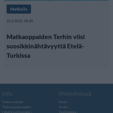
Matkailu
25.2.2013, 18:30
Matkaoppaiden Terhin viisi
suosikkinähtävyyttä Etelä-
Turkissa
Info
Yhteistyössä
Tietoa meistä
Kesä!
Tietosuojalauseke
Jocka
Lähetä uutisvinkki
Tyyliniekka