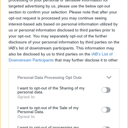
processing of your personal or sensitive information for
Terhi Alanya matkaoppaan työstä:
targeted advertising by us, please use the below opt-out
section to confirm your selection. Please note that after your
”Eihän sitä muuta tarvitse”
opt-out request is processed you may continue seeing
interest-based ads based on personal information utilized by
us or personal information disclosed to third parties prior to
your opt-out. You may separately opt-out of the further
disclosure of your personal information by third parties on the
IAB’s list of downstream participants. This information may
also be disclosed by us to third parties on the
IAB’s List of
Downstream Participants
that may further disclose it to other
third parties.
Personal Data Processing Opt Outs
I want to opt-out of the Sharing of my
personal data.
Opted In
I want to opt-out of the Sale of my
Viihdeuutiset
Personal Data.
Opted In
17.10.2013, 18:00
I want to opt-out of processing my