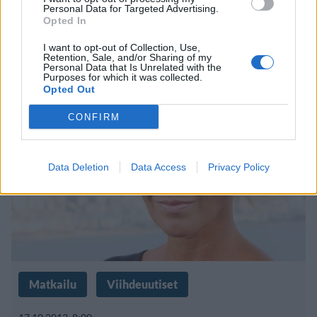
Personal Data for Targeted Advertising.
Opted In
Matkaoppaat-Terhi huolissaan:
I want to opt-out of Collection, Use,
”Ne ovat kaikki kännissä”
Retention, Sale, and/or Sharing of my
Personal Data that Is Unrelated with the
Purposes for which it was collected.
Opted Out
CONFIRM
Data Deletion
Data Access
Privacy Policy
Matkailu
Viihdeuutiset