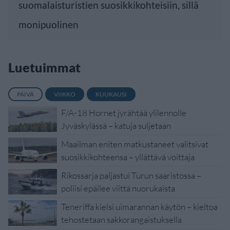
suomalaisturistien suosikkikohteisiin, sillä
monipuolinen
Luetuimmat
PÄIVÄ
VIIKKO
KUUKAUSI
F/A-18 Hornet jyrähtää ylilennolle
Jyväskylässä – katuja suljetaan
Maailman eniten matkustaneet valitsivat
suosikkikohteensa – yllättävä voittaja
Rikossarja paljastui Turun saaristossa –
poliisi epäilee viittä nuorukaista
Teneriffa kielsi uimarannan käytön – kieltoa
tehostetaan sakkorangaistuksella