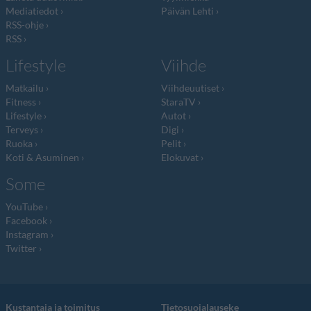
Mediatiedot
Päivän Lehti
RSS-ohje
RSS
Lifestyle
Viihde
Matkailu
Viihdeuutiset
Fitness
StaraTV
Lifestyle
Autot
Terveys
Digi
Ruoka
Pelit
Koti & Asuminen
Elokuvat
Some
YouTube
Facebook
Instagram
Twitter
Kustantaja ja toimitus
Tietosuojalauseke