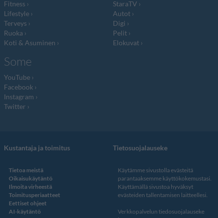
Fitness
StaraTV
Lifestyle
Autot
Terveys
Digi
Ruoka
Pelit
Koti & Asuminen
Elokuvat
Some
YouTube
Facebook
Instagram
Twitter
Kustantaja ja toimitus
Tietosuojalauseke
Tietoa meistä
Käytämme sivustolla evästeitä
Oikaisukäytäntö
parantaaksemme käyttökokemustasi.
Ilmoita virheestä
Käyttämällä sivustoa hyväksyt
Toimitusperiaatteet
evästeiden tallentamisen laitteellesi.
Eettiset ohjeet
AI-käytäntö
Verkkopalvelun
tiedosuojalauseke