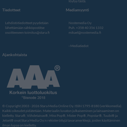
löytyy tästä
.
Tiedotteet
Mediamyynti
Lehdistötiedotteet pyydetään
Nostemedia Oy
lähettämään sähköpostitse
Puh. +358 40 356 1332
osoitteeseen
toimitus@stara.fi
mikael@nostemedia.fi
Mediatiedot
Ajankohtaista
© Copyright 2003 - 2026 Stara Media Online Oy. ISSN 1795-8180 (verkkomedia).
Kaikki oikeudet pidätetään. Materiaalin luvaton julkaiseminen ja lainaaminen on
kielletty. Stara®, Viihdetaivas®, Miss Pop®, Mister Pop®, Popstar®, Tuubi® ja
Jetset® ovat Stara Media Oy:n rekisteröityjä tavaramerkkejä, joiden käyttäminen
ilman lupaa on kielletty.