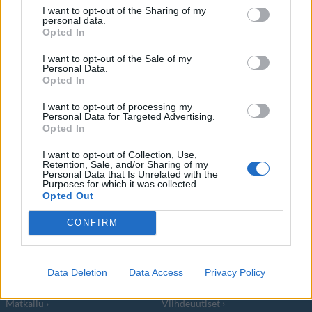
I want to opt-out of the Sharing of my
personal data.
Opted In
Viime aikoina julkisuuteen on noussut
I want to opt-out of the Sale of my
tapauksia, joissa viihdemaailman tähdet ovat
Personal Data.
Opted In
I want to opt-out of processing my
Personal Data for Targeted Advertising.
Opted In
I want to opt-out of Collection, Use,
Info
Yhteistyössä
Retention, Sale, and/or Sharing of my
Personal Data that Is Unrelated with the
Purposes for which it was collected.
Tietoa meistä
Kesä!
Opted Out
Tietosuojalauseke
Jocka
Lähetä uutisvinkki
Tyyliniekka
CONFIRM
Mediatiedot
Päivän Lehti
RSS-ohje
RSS
Data Deletion
Data Access
Privacy Policy
Lifestyle
Viihde
Matkailu
Viihdeuutiset