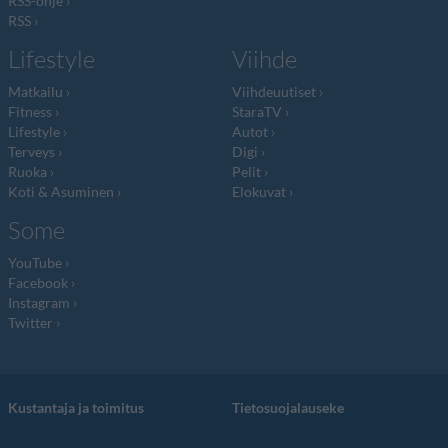
RSS-ohje
RSS
Lifestyle
Viihde
Matkailu
Viihdeuutiset
Fitness
StaraTV
Lifestyle
Autot
Terveys
Digi
Ruoka
Pelit
Koti & Asuminen
Elokuvat
Some
YouTube
Facebook
Instagram
Twitter
Kustantaja ja toimitus
Tietosuojalauseke