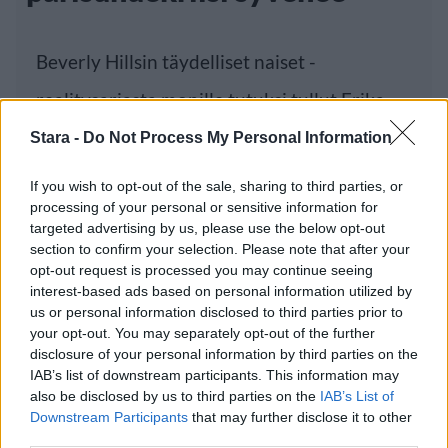
Beverly Hillsin täydelliset naiset -
realitysarjasta monille tutuksi tullut Erika
Girardi
Stara -
Do Not Process My Personal Information
If you wish to opt-out of the sale, sharing to third parties, or
processing of your personal or sensitive information for
Luetuimmat
targeted advertising by us, please use the below opt-out
section to confirm your selection. Please note that after your
opt-out request is processed you may continue seeing
PÄIVÄ
VIIKKO
KUUKAUSI
interest-based ads based on personal information utilized by
Leskeneläke ei kuulu kaikille – Kela
us or personal information disclosed to third parties prior to
muistuttaa tärkeästä ikärajasta
your opt-out. You may separately opt-out of the further
disclosure of your personal information by third parties on the
Finnairin lennoista osan lentää jatkossa
IAB’s list of downstream participants. This information may
toinen lentoyhtiö – matkustajille tärkeä
also be disclosed by us to third parties on the
IAB’s List of
Downstream Participants
that may further disclose it to other
rajoitus
third parties.