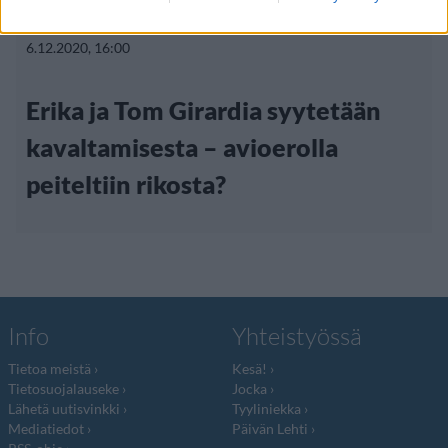
Viihdeuutiset
6.12.2020, 16:00
Erika ja Tom Girardia syytetään
kavaltamisesta – avioerolla
peiteltiin rikosta?
Info
Yhteistyössä
Tietoa meistä
Kesä!
Tietosuojalauseke
Jocka
Lähetä uutisvinkki
Tyyliniekka
Mediatiedot
Päivän Lehti