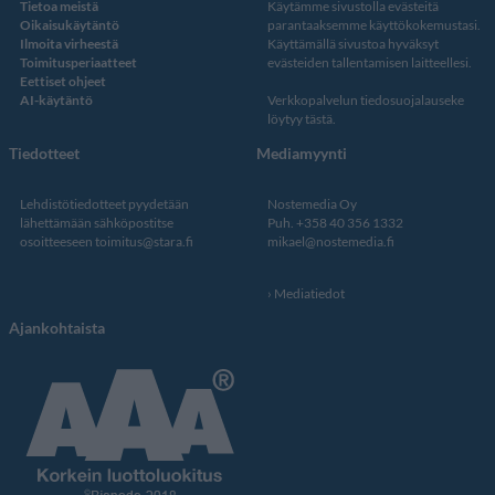
Tietoa meistä
Käytämme sivustolla evästeitä
Oikaisukäytäntö
parantaaksemme käyttökokemustasi.
Ilmoita virheestä
Käyttämällä sivustoa hyväksyt
Toimitusperiaatteet
evästeiden tallentamisen laitteellesi.
Eettiset ohjeet
AI-käytäntö
Verkkopalvelun
tiedosuojalauseke
löytyy tästä
.
Tiedotteet
Mediamyynti
Lehdistötiedotteet pyydetään
Nostemedia Oy
lähettämään sähköpostitse
Puh. +358 40 356 1332
osoitteeseen
toimitus@stara.fi
mikael@nostemedia.fi
Mediatiedot
Ajankohtaista