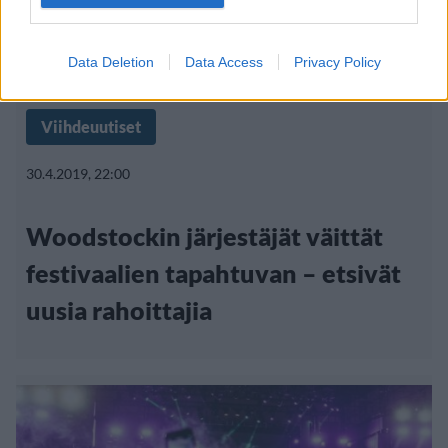
Data Deletion
Data Access
Privacy Policy
Viihdeuutiset
30.4.2019, 22:00
Woodstockin järjestäjät väittät
festivaalien tapahtuvan – etsivät
uusia rahoittajia