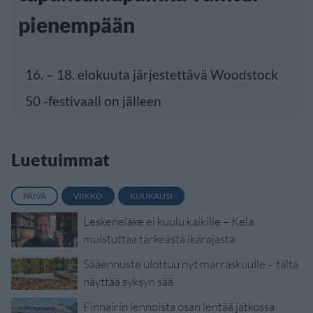
pienempään
16. – 18. elokuuta järjestettävä Woodstock
50 -festivaali on jälleen
Luetuimmat
PÄIVÄ
VIIKKO
KUUKAUSI
Leskeneläke ei kuulu kaikille – Kela
muistuttaa tärkeästä ikärajasta
Sääennuste ulottuu nyt marraskuulle – tältä
näyttää syksyn sää
Finnairin lennoista osan lentää jatkossa