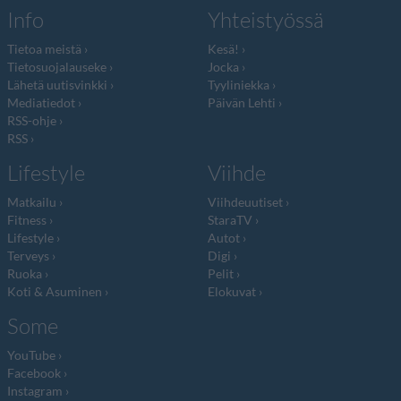
Info
Yhteistyössä
Tietoa meistä
Kesä!
Tietosuojalauseke
Jocka
Lähetä uutisvinkki
Tyyliniekka
Mediatiedot
Päivän Lehti
RSS-ohje
RSS
Lifestyle
Viihde
Matkailu
Viihdeuutiset
Fitness
StaraTV
Lifestyle
Autot
Terveys
Digi
Ruoka
Pelit
Koti & Asuminen
Elokuvat
Some
YouTube
Facebook
Instagram