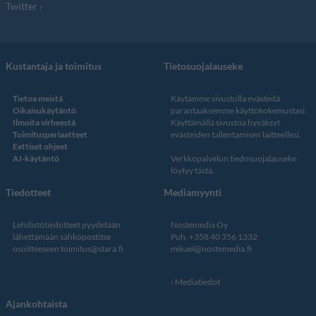
Twitter
Kustantaja ja toimitus
Tietosuojalauseke
Tietoa meistä
Käytämme sivustolla evästeitä
Oikaisukäytäntö
parantaaksemme käyttökokemustasi.
Ilmoita virheestä
Käyttämällä sivustoa hyväksyt
Toimitusperiaatteet
evästeiden tallentamisen laitteellesi.
Eettiset ohjeet
AI-käytäntö
Verkkopalvelun
tiedosuojalauseke
löytyy tästä
.
Tiedotteet
Mediamyynti
Lehdistötiedotteet pyydetään
Nostemedia Oy
lähettämään sähköpostitse
Puh. +358 40 356 1332
osoitteeseen
toimitus@stara.fi
mikael@nostemedia.fi
Mediatiedot
Ajankohtaista