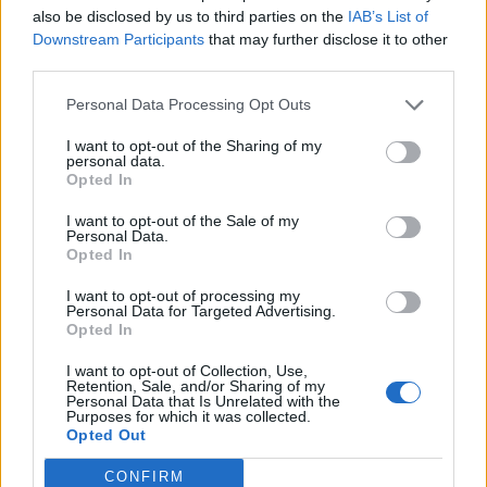
also be disclosed by us to third parties on the
IAB’s List of
Downstream Participants
that may further disclose it to other
third parties.
Viihdeuutiset
Personal Data Processing Opt Outs
9.5.2019, 19:20
I want to opt-out of the Sharing of my
personal data.
Opted In
Woodstockin järjestäjät vievät
I want to opt-out of the Sale of my
rahoittajat oikeuteen – syyttävät
Personal Data.
Opted In
sabotaasista
I want to opt-out of processing my
Personal Data for Targeted Advertising.
Opted In
I want to opt-out of Collection, Use,
Retention, Sale, and/or Sharing of my
Personal Data that Is Unrelated with the
Purposes for which it was collected.
Opted Out
CONFIRM