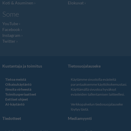
Koti & Asuminen
Elokuvat
Some
YouTube
Facebook
Instagram
Twitter
Kustantaja ja toimitus
Tietosuojalauseke
Tietoa meistä
Käytämme sivustolla evästeitä
Oikaisukäytäntö
parantaaksemme käyttökokemustasi.
Ilmoita virheestä
Käyttämällä sivustoa hyväksyt
Toimitusperiaatteet
evästeiden tallentamisen laitteellesi.
Eettiset ohjeet
AI-käytäntö
Verkkopalvelun
tiedosuojalauseke
löytyy tästä
.
Tiedotteet
Mediamyynti