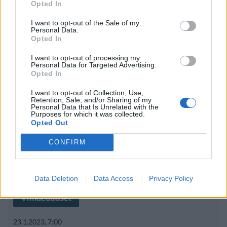
Opted In
varat ohjataan nuorten väkivallan
I want to opt-out of the Sale of my
Personal Data.
ehkäisyyn
Opted In
I want to opt-out of processing my
Personal Data for Targeted Advertising.
Opted In
I want to opt-out of Collection, Use,
Retention, Sale, and/or Sharing of my
Personal Data that Is Unrelated with the
Purposes for which it was collected.
Opted Out
CONFIRM
Data Deletion
Data Access
Privacy Policy
Viihdeuutiset
23.1.2023, 7:00