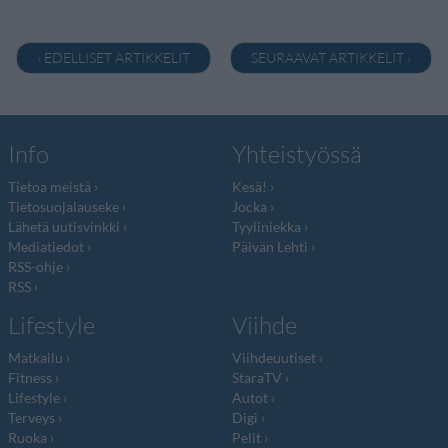
‹ EDELLISET ARTIKKELIT
SEURAAVAT ARTIKKELIT ›
Info
Yhteistyössä
Tietoa meistä
Kesä!
Tietosuojalauseke
Jocka
Lähetä uutisvinkki
Tyyliniekka
Mediatiedot
Päivän Lehti
RSS-ohje
RSS
Lifestyle
Viihde
Matkailu
Viihdeuutiset
Fitness
StaraTV
Lifestyle
Autot
Terveys
Digi
Ruoka
Pelit