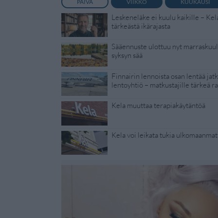
PÄIVÄ
VIIKKO
KUUKAUSI
Leskeneläke ei kuulu kaikille – Kel
tärkeästä ikärajasta
Sääennuste ulottuu nyt marraskuull
syksyn sää
Finnairin lennoista osan lentää jat
lentoyhtiö – matkustajille tärkeä ra
Kela muuttaa terapiakäytäntöä
Kela voi leikata tukia ulkomaanmat