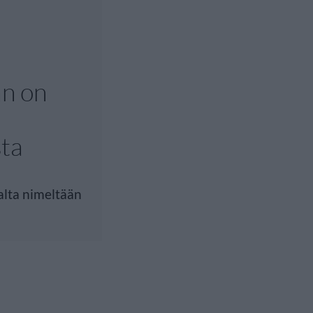
an on
sta
alta nimeltään