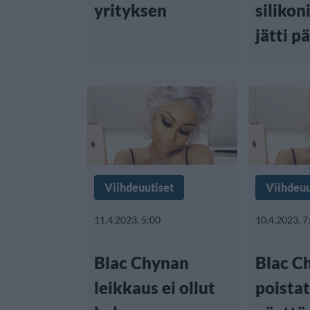
yrityksen
silikon
jätti p
Viihdeuutiset
Viihdeuu
11.4.2023, 5:00
10.4.2023, 7
Blac Chynan
Blac C
leikkaus ei ollut
poistat