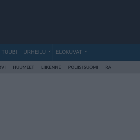
TUUBI
URHEILU
ELOKUVAT
RVI
HUUMEET
LIIKENNE
POLIISI SUOMI
RATTIJUOPPO