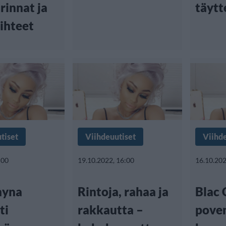
irinnat ja
täytt
äihteet
tiset
Viihdeuutiset
Viihd
:00
19.10.2022, 16:00
16.10.202
hyna
Rintoja, rahaa ja
Blac 
ti
rakkautta –
pove