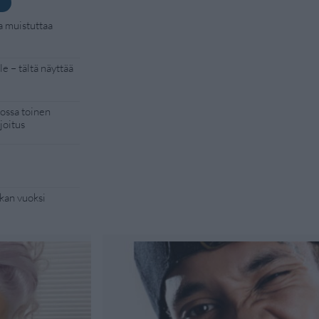
a muistuttaa
e – tältä näyttää
kossa toinen
joitus
kan vuoksi