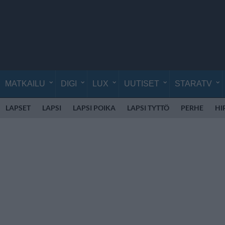
MATKAILU
DIGI
LUX
UUTISET
STARATV
LAPSET
LAPSI
LAPSI POIKA
LAPSI TYTTÖ
PERHE
HI