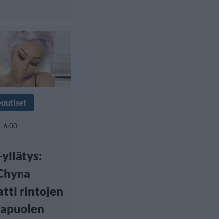
euutiset
, 6:00
yllätys:
 Chyna
atti rintojen
kapuolen