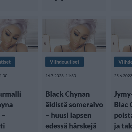
tiset
Viihdeuutiset
Viihd
4:00
16.7.2023, 11:30
25.6.2023
rmalli
Black Chynan
Jymy-
hyna
äidistä someraivo
Blac
 –
– huusi lapsen
poist
ti
edessä härskejä
ja ta