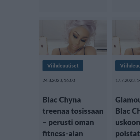
Viihdeuutiset
Viihdeuu
24.8.2023, 16:00
17.7.2023, 1
Blac Chyna
Glamou
treenaa tosissaan
Blac C
– perusti oman
uskoon
fitness-alan
poistat