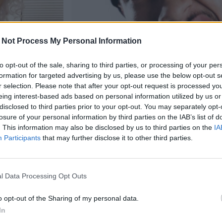
 Not Process My Personal Information
to opt-out of the sale, sharing to third parties, or processing of your per
formation for targeted advertising by us, please use the below opt-out s
Viihdeuutiset
r selection. Please note that after your opt-out request is processed y
eing interest-based ads based on personal information utilized by us or
21.10.2023, 23:00
disclosed to third parties prior to your opt-out. You may separately opt-
losure of your personal information by third parties on the IAB’s list of
. This information may also be disclosed by us to third parties on the
IA
alla –
Tyga ja Blac Chyna taistel
Participants
that may further disclose it to other third parties.
ti
huoltajuudesta – isä halu
kokonaan
l Data Processing Opt Outs
o opt-out of the Sharing of my personal data.
In