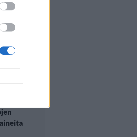
euutiset
, 18:00
ourmalli
 Chyna
iikkakirurgilla
statti
ojen
aineita