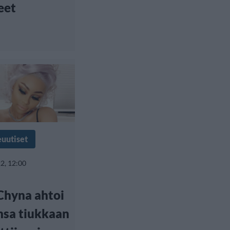
eet
euutiset
2, 12:00
Chyna ahtoi
nsa tiukkaan