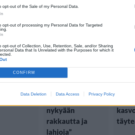
o opt-out of the Sale of my Personal Data.
In
to opt-out of processing my Personal Data for Targeted
ing.
tiset
Viihdeuutiset
Viihd
In
o opt-out of Collection, Use, Retention, Sale, and/or Sharing
4:00
15.9.2023, 5:00
27.8.2023
ersonal Data that Is Unrelated with the Purposes for which it
lected.
Out
yna yllätti
Blac Chynan
Glam
CONFIRM
ttelussa –
elämänmuutos
Blac
meikkiä
on vaikuttanut
plast
Data Deletion
Data Access
Privacy Policy
iossa
faneihin: ”Saan
– poi
nykyään
kasv
rakkautta ja
täyte
lahjoja”