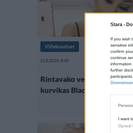
Stara -
Do
If you wish 
sensitive in
Viihdeuutiset
confirm you
continue se
21.8.2024, 8:00
information 
further disc
participants
Rintavako vei huomion rann
Downstream 
kurvikas Blac Chyna säväyt
Persona
I want t
Opted 