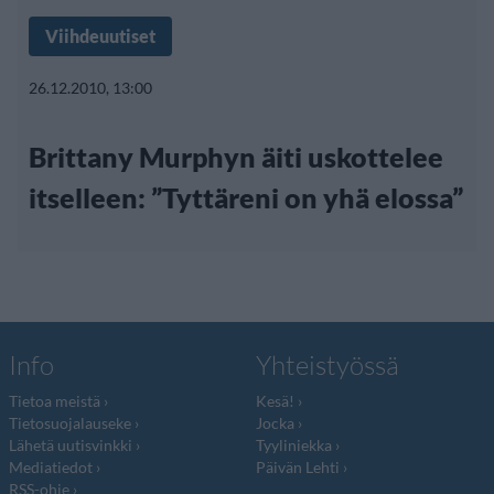
Viihdeuutiset
26.12.2010, 13:00
Brittany Murphyn äiti uskottelee
itselleen: ”Tyttäreni on yhä elossa”
Info
Yhteistyössä
Tietoa meistä
Kesä!
Tietosuojalauseke
Jocka
Lähetä uutisvinkki
Tyyliniekka
Mediatiedot
Päivän Lehti
RSS-ohje