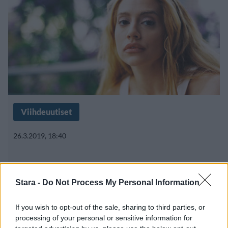
Viihdeuutiset
26.3.2019, 18:40
Clueless-elokuvan tähdet jälleen
Stara -
Do Not Process My Personal Information
yhdessä – osoittivat kunniaa
edesmenneelle Brittany
If you wish to opt-out of the sale, sharing to third parties, or
processing of your personal or sensitive information for
Murphylle