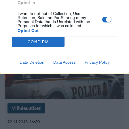
elokuva: ”Amatööripornokin
Opted In
laadukkaampaa”
I want to opt-out of Collection, Use,
Retention, Sale, and/or Sharing of my
Personal Data that Is Unrelated with the
Purposes for which it was collected.
Opted Out
CONFIRM
Data Deletion
Data Access
Privacy Policy
Viihdeuutiset
22.11.2013, 16:30