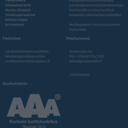
Tietoa meistä
Käytämme sivustolla evästeitä
Oikaisukäytäntö
parantaaksemme käyttökokemustasi.
Ilmoita virheestä
Käyttämällä sivustoa hyväksyt
Toimitusperiaatteet
evästeiden tallentamisen laitteellesi.
Eettiset ohjeet
AI-käytäntö
Verkkopalvelun
tiedosuojalauseke
löytyy tästä
.
Tiedotteet
Mediamyynti
Lehdistötiedotteet pyydetään
Nostemedia Oy
lähettämään sähköpostitse
Puh. +358 40 356 1332
osoitteeseen
toimitus@stara.fi
mikael@nostemedia.fi
Mediatiedot
Ajankohtaista