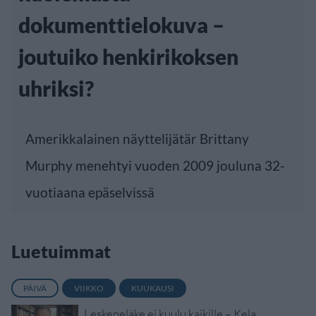
dokumenttielokuva –
joutuiko henkirikoksen
uhriksi?
Amerikkalainen näyttelijätär Brittany
Murphy menehtyi vuoden 2009 jouluna 32-
vuotiaana epäselvissä
Luetuimmat
PÄIVÄ
VIIKKO
KUUKAUSI
Leskeneläke ei kuulu kaikille – Kela