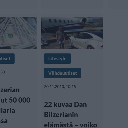
tiset
Lifestyle
:30
Viihdeuutiset
20.11.2013, 10:15
lzerian
nut 50 000
22 kuvaa Dan
laria
Bilzerianin
ssa
elämästä – voiko