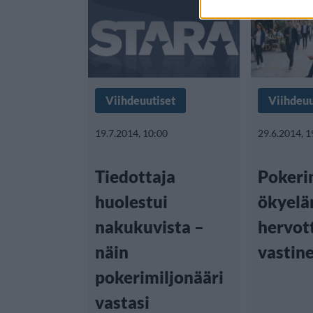
Viihdeuutiset
Viihdeuu
19.7.2014, 10:00
29.6.2014, 1
Tiedottaja
Pokeri
huolestui
ökyelä
nakukuvista –
hervo
näin
vastin
pokerimiljonääri
vastasi