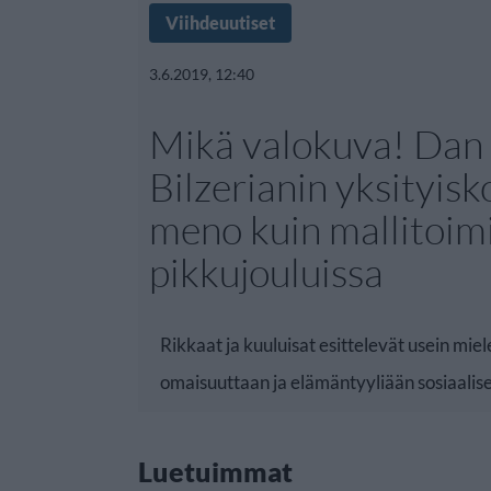
Viihdeuutiset
3.6.2019, 12:40
Mikä valokuva! Dan
Bilzerianin yksityis
meno kuin mallitoim
pikkujouluissa
Rikkaat ja kuuluisat esittelevät usein miel
omaisuuttaan ja elämäntyyliään sosiaalis
Luetuimmat