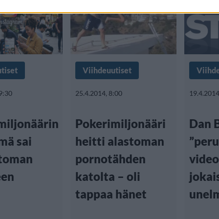
tiset
Viihdeuutiset
Viihd
9:30
25.4.2014, 8:00
19.4.2014
miljonäärin
Pokerimiljonääri
Dan B
mä sai
heitti alastoman
”per
ttoman
pornotähden
video
een
katolta – oli
jokai
tappaa hänet
unel