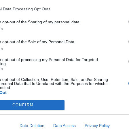
l Data Processing Opt Outs
o opt-out of the Sharing of my personal data.
In
o opt-out of the Sale of my Personal Data.
In
Viihdeuutiset
to opt-out of processing my Personal Data for Targeted
ing.
10.12.2014, 22:30
In
o opt-out of Collection, Use, Retention, Sale, and/or Sharing
ersonal Data that Is Unrelated with the Purposes for which it
rianin
Poliisi pidätti pokerimiljo
lected.
Out
ma
Dan Bilzerian aikoi valmi
räjähteitä?
CONFIRM
Data Deletion
Data Access
Privacy Policy