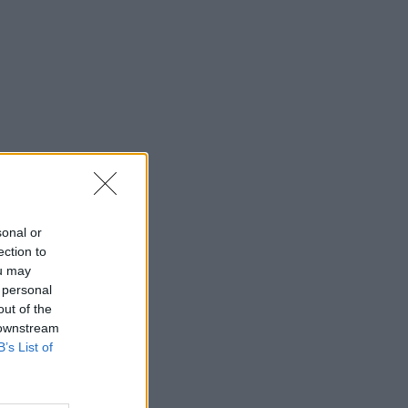
sonal or
ection to
ou may
 personal
out of the
 downstream
B’s List of