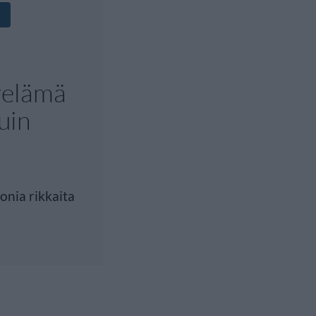
yelämä
uin
nia rikkaita