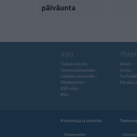
päiväunta
Info
Yhtei
Tietoa meistä
Kesä!
Tietosuojalauseke
Jocka
Lähetä uutisvinkki
Tyyliniek
Mediatiedot
Päivän Le
RSS-ohje
RSS
Kustantaja ja toimitus
Tietosuo
Tietoa meistä
Käytämme