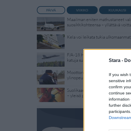
PÄIVÄ
VIIKKO
KUUKAUSI
Maailman eniten matkustaneet vali
suosikkikohteensa – yllättävä voitt
Kela voi leikata tukia ulkomaanmat
F/A-18 Hornet jyrähtää ylilennolle
katuja suljetaan
Stara -
Do
Moottoripyöräilijä pakeni poliisia 
If you wish 
ylinopeus
sensitive in
confirm you
Suolikaasun tuoksu levisi Spider-
continue se
– yleisö poistui paikalta
information 
further disc
participants
Downstream 