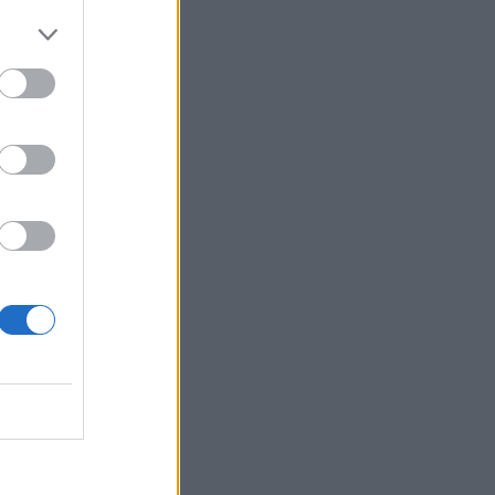
näärin –
staa