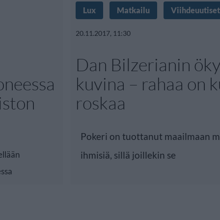
Lux
Matkailu
Viihdeuutiset
20.11.2017, 11:30
Dan Bilzerianin ök
koneessa
kuvina – rahaa on k
iston
roskaa
Pokeri on tuottanut maailmaan mo
ellään
ihmisiä, sillä joillekin se
essa