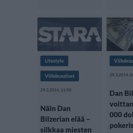
Lifestyle
Viihdeuu
29.3.2014, 8
Viihdeuutiset
29.3.2014, 11:00
Dan Bi
voitta
Näin Dan
000 dol
Bilzerian elää –
pokeri
silkkaa miesten