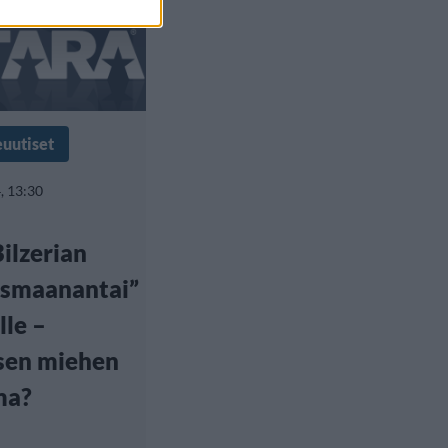
euutiset
, 13:30
ilzerian
usmaanantai”
lle –
sen miehen
ma?