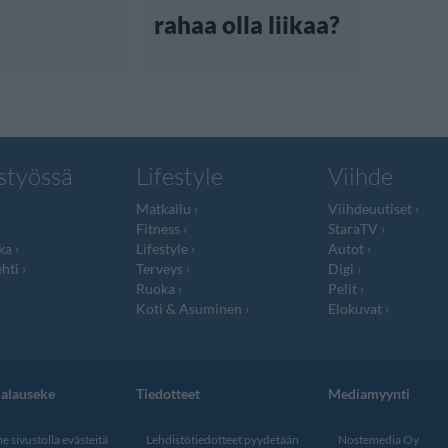
rahaa olla liikaa?
styössä
Lifestyle
Viihde
Matkailu
Viihdeuutiset
Fitness
StaraTV
ka
Lifestyle
Autot
hti
Terveys
Digi
Ruoka
Pelit
Koti & Asuminen
Elokuvat
jalauseke
Tiedotteet
Mediamyynti
 sivustolla evästeitä
Lehdistötiedotteet pyydetään
Nostemedia Oy