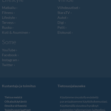
Matkailu
Viihdeuutiset
Fitness
StaraTV
Lifestyle
Autot
Terveys
Digi
Ruoka
Pelit
Koti & Asuminen
Elokuvat
Some
YouTube
Facebook
Instagram
Twitter
Kustantaja ja toimitus
Tietosuojalauseke
Tietoa meistä
Käytämme sivustolla evästeitä
Oikaisukäytäntö
parantaaksemme käyttökokemustasi.
Ilmoita virheestä
Käyttämällä sivustoa hyväksyt
Toimitusperiaatteet
evästeiden tallentamisen laitteellesi.