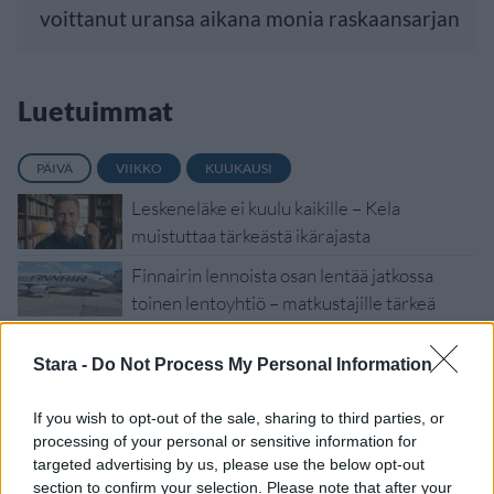
voittanut uransa aikana monia raskaansarjan
Luetuimmat
PÄIVÄ
VIIKKO
KUUKAUSI
Leskeneläke ei kuulu kaikille – Kela
muistuttaa tärkeästä ikärajasta
Finnairin lennoista osan lentää jatkossa
toinen lentoyhtiö – matkustajille tärkeä
rajoitus
Stara -
Do Not Process My Personal Information
Kela voi leikata tukia ulkomaanmatkan
vuoksi
If you wish to opt-out of the sale, sharing to third parties, or
Suolikaasun tuoksu levisi Spider-Man -
processing of your personal or sensitive information for
näytöksessä – yleisö poistui paikalta
targeted advertising by us, please use the below opt-out
section to confirm your selection. Please note that after your