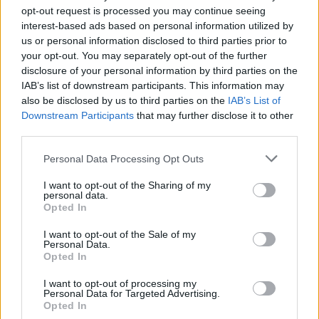
Maailman eniten matkustaneet valitsivat
opt-out request is processed you may continue seeing
suosikkikohteensa – yllättävä voittaja
interest-based ads based on personal information utilized by
us or personal information disclosed to third parties prior to
your opt-out. You may separately opt-out of the further
disclosure of your personal information by third parties on the
IAB’s list of downstream participants. This information may
also be disclosed by us to third parties on the
IAB’s List of
Downstream Participants
that may further disclose it to other
third parties.
Personal Data Processing Opt Outs
I want to opt-out of the Sharing of my
personal data.
Opted In
Viihdeuutiset
I want to opt-out of the Sale of my
Personal Data.
Opted In
22.12.2012, 14:00
I want to opt-out of processing my
Personal Data for Targeted Advertising.
Opted In
Nyrkkeilijäkomistus