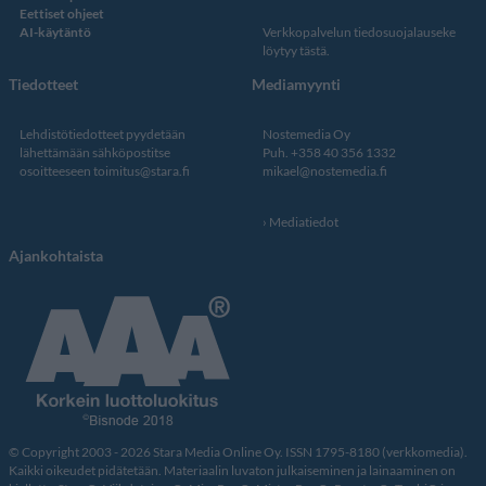
Eettiset ohjeet
AI-käytäntö
Verkkopalvelun
tiedosuojalauseke
löytyy tästä
.
Tiedotteet
Mediamyynti
Lehdistötiedotteet pyydetään
Nostemedia Oy
lähettämään sähköpostitse
Puh. +358 40 356 1332
osoitteeseen
toimitus@stara.fi
mikael@nostemedia.fi
Mediatiedot
Ajankohtaista
© Copyright 2003 - 2026 Stara Media Online Oy. ISSN 1795-8180 (verkkomedia).
Kaikki oikeudet pidätetään. Materiaalin luvaton julkaiseminen ja lainaaminen on