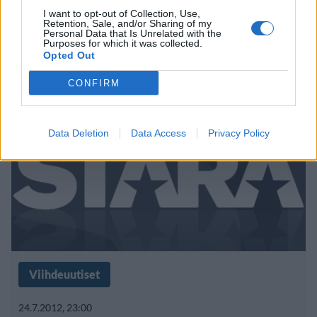
puolialastomana uima-altaassa –
I want to opt-out of Collection, Use,
Retention, Sale, and/or Sharing of my
Personal Data that Is Unrelated with the
näky naisten mieleen
Purposes for which it was collected.
Opted Out
CONFIRM
Data Deletion
Data Access
Privacy Policy
Viihdeuutiset
24.7.2012, 23:00