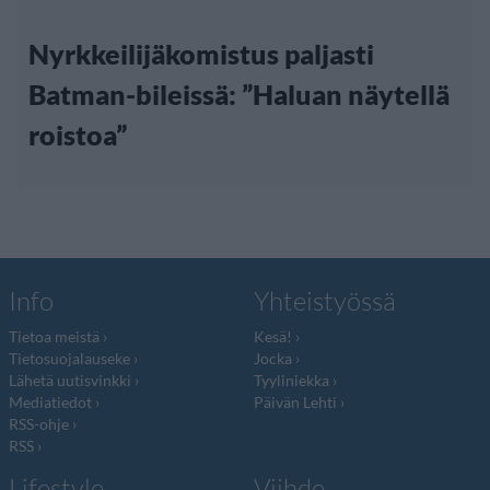
Nyrkkeilijäkomistus paljasti
Batman-bileissä: ”Haluan näytellä
roistoa”
Info
Yhteistyössä
Tietoa meistä
Kesä!
Tietosuojalauseke
Jocka
Lähetä uutisvinkki
Tyyliniekka
Mediatiedot
Päivän Lehti
RSS-ohje
RSS
Lifestyle
Viihde