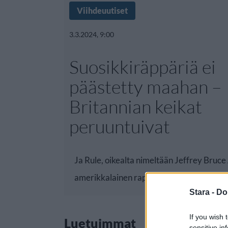
Viihdeuutiset
3.3.2024, 9:00
Suosikkiräppäriä ei
päästetty maahan –
Britannian keikat
peruuntuivat
Ja Rule, oikealta nimeltään Jeffrey Bruce 
amerikkalainen rap-artisti,
Stara -
Do
If you wish 
Luetuimmat
sensitive in