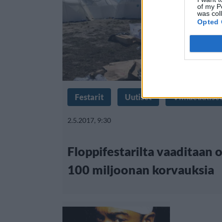
of my P
was col
Opted 
Festarit
Uutiset
Viihdeuutise
2.5.2017, 9:30
Floppifestarilta vaaditaan 
100 miljoonan korvauksia