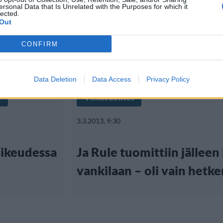
ersonal Data that Is Unrelated with the Purposes for which it
lected.
Out
CONFIRM
Data Deletion
Data Access
Privacy Policy
t
Viihdeuutiset
3.3.2013, 9:30
oikeudessa
Ja Rule tuomittiin jälleen
vankilaan – oli vain hetk