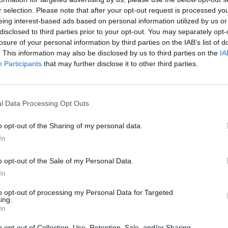
r selection. Please note that after your opt-out request is processed y
eing interest-based ads based on personal information utilized by us or
disclosed to third parties prior to your opt-out. You may separately opt-
tsivat
losure of your personal information by third parties on the IAB’s list of
aja
. This information may also be disclosed by us to third parties on the
IA
Participants
that may further disclose it to other third parties.
 Jyväskylässä –
kan vuoksi
l Data Processing Opt Outs
o opt-out of the Sharing of my personal data.
– tutkaan hurja
In
Man -näytöksessä
o opt-out of the Sale of my Personal Data.
In
to opt-out of processing my Personal Data for Targeted
ing.
In
o opt-out of Collection, Use, Retention, Sale, and/or Sharing