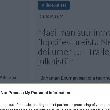
Viihdeuutiset
12.1.2019, 11:20
Maailman suurimm
floppifestareista Ne
dokumentti – traile
julkaistiin
Atkins, on
Bahaman Exuman saarella taannoi
Fyre Festival jäi historiaan yhten
 Not Process My Personal Information
to opt-out of the sale, sharing to third parties, or processing of your per
formation for targeted advertising by us, please use the below opt-out s