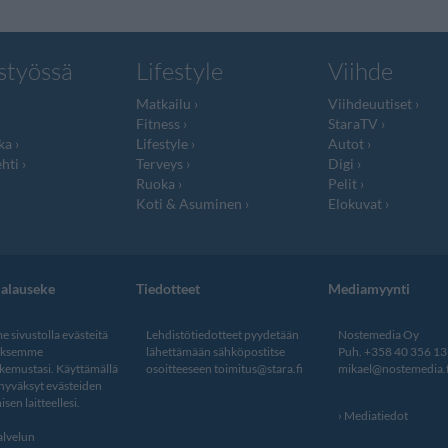
styössä
Lifestyle
Viihde
Matkailu
Viihdeuutiset
Fitness
StaraTV
ka
Lifestyle
Autot
hti
Terveys
Digi
Ruoka
Pelit
Koti & Asuminen
Elokuvat
jalauseke
Tiedotteet
Mediamyynti
 sivustolla evästeitä
Lehdistötiedotteet pyydetään
Nostemedia Oy
aksemme
lähettämään sähköpostitse
Puh. +358 40 356 1
kemustasi. Käyttämällä
osoitteeseen
toimitus@stara.fi
mikael@nostemedia.f
 hyväksyt evästeiden
isen laitteellesi.
Mediatiedot
lvelun