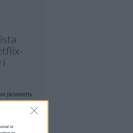
ista
tflix-
ri
n järjestetty
ä
sonal or
ection to