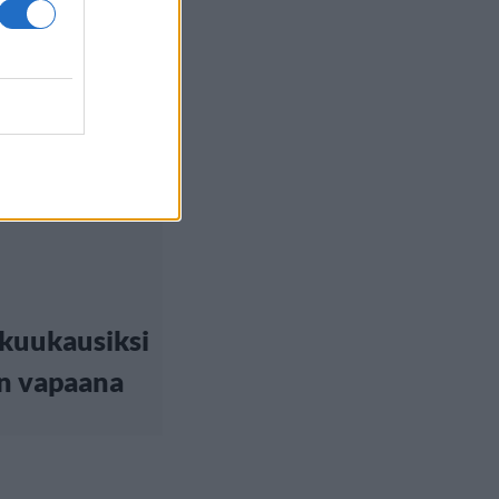
 kuukausiksi
en vapaana