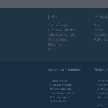
Info
Yhtei
Tietoa meistä
Kesä!
Tietosuojalauseke
Jocka
Lähetä uutisvinkki
Tyyliniek
Mediatiedot
Päivän Le
RSS-ohje
RSS
Kustantaja ja toimitus
Tietosuo
Tietoa meistä
Käytämme
Oikaisukäytäntö
paranta
Ilmoita virheestä
käyttöko
Toimitusperiaatteet
sivustoa
Eettiset ohjeet
tallentam
AI-käytäntö
Verkkopa