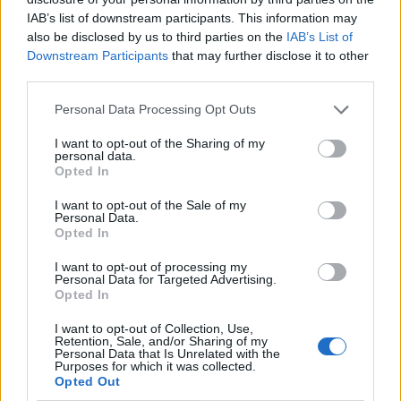
IAB’s list of downstream participants. This information may
also be disclosed by us to third parties on the
IAB’s List of
Downstream Participants
that may further disclose it to other
third parties.
Personal Data Processing Opt Outs
I want to opt-out of the Sharing of my
personal data.
Viihdeuutiset
Opted In
2.4.2025, 23:00
I want to opt-out of the Sale of my
Personal Data.
Opted In
Hunajamehiläisten
I want to opt-out of processing my
Personal Data for Targeted Advertising.
joukkokuolemat huolestuttavat –
Opted In
Yhdysvalloissa hälyttävät lukemat
I want to opt-out of Collection, Use,
Retention, Sale, and/or Sharing of my
Personal Data that Is Unrelated with the
Purposes for which it was collected.
Opted Out