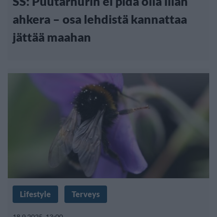
SS: Puutarhurin ei pidä olla liian
ahkera – osa lehdistä kannattaa
jättää maahan
Lifestyle
Terveys
18.9.2025, 13:00