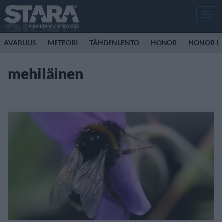
Men
AVARUUS
METEORI
TÄHDENLENTO
HONOR
HONOR R
mehiläinen