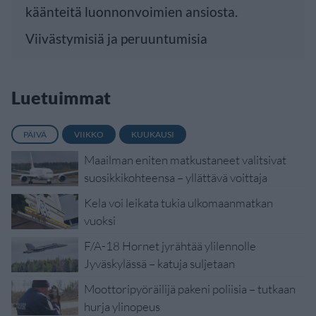
käänteitä luonnonvoimien ansiosta.
Viivästymisiä ja peruuntumisia
Luetuimmat
PÄIVÄ
VIIKKO
KUUKAUSI
Maailman eniten matkustaneet valitsivat
suosikkikohteensa – yllättävä voittaja
Kela voi leikata tukia ulkomaanmatkan
vuoksi
F/A-18 Hornet jyrähtää ylilennolle
Jyväskylässä – katuja suljetaan
Moottoripyöräilijä pakeni poliisia – tutkaan
hurja ylinopeus