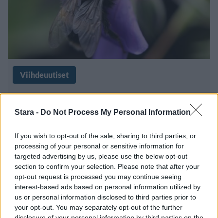
Viihdeuutiset
14.5.2025, 18:00
Stara -
Do Not Process My Personal Information
Karvainen varas söi kokonaisen
If you wish to opt-out of the sale, sharing to third parties, or
mehiläispesän – tallentui videolle
processing of your personal or sensitive information for
targeted advertising by us, please use the below opt-out
section to confirm your selection. Please note that after your
opt-out request is processed you may continue seeing
interest-based ads based on personal information utilized by
us or personal information disclosed to third parties prior to
your opt-out. You may separately opt-out of the further
disclosure of your personal information by third parties on the