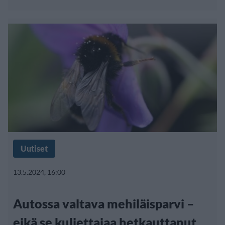
Uutiset
13.5.2024, 16:00
Autossa valtava mehiläisparvi –
eikä se kuljettajaa hetkauttanut