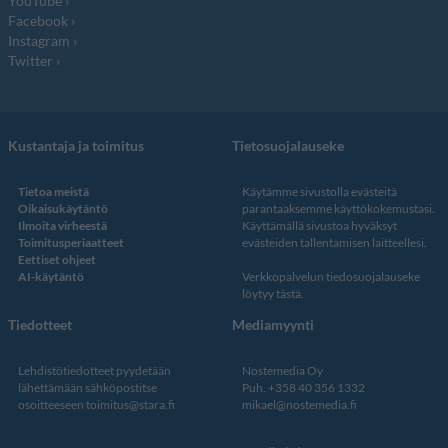
YouTube
Facebook
Instagram
Twitter
Kustantaja ja toimitus
Tietosuojalauseke
Tietoa meistä
Käytämme sivustolla evästeitä
Oikaisukäytäntö
parantaaksemme käyttökokemustasi.
Ilmoita virheestä
Käyttämällä sivustoa hyväksyt
Toimitusperiaatteet
evästeiden tallentamisen laitteellesi.
Eettiset ohjeet
AI-käytäntö
Verkkopalvelun
tiedosuojalauseke
löytyy tästä
.
Tiedotteet
Mediamyynti
Lehdistötiedotteet pyydetään
Nostemedia Oy
lähettämään sähköpostitse
Puh. +358 40 356 1332
osoitteeseen
toimitus@stara.fi
mikael@nostemedia.fi