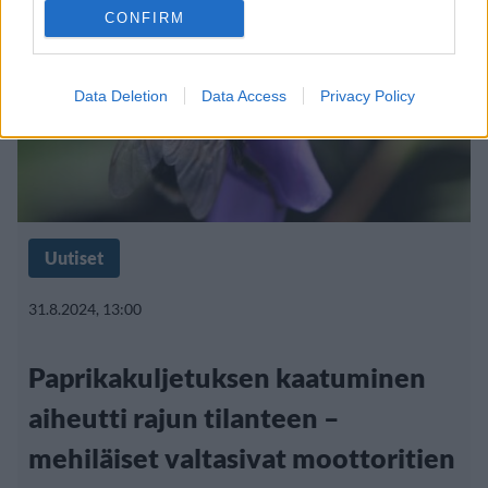
CONFIRM
Data Deletion
Data Access
Privacy Policy
Uutiset
31.8.2024, 13:00
Paprikakuljetuksen kaatuminen
aiheutti rajun tilanteen –
mehiläiset valtasivat moottoritien