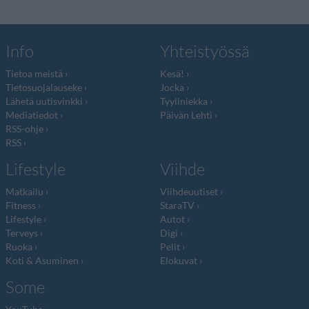
Info
Yhteistyössä
Tietoa meistä
Kesä!
Tietosuojalauseke
Jocka
Lähetä uutisvinkki
Tyyliniekka
Mediatiedot
Päivän Lehti
RSS-ohje
RSS
Lifestyle
Viihde
Matkailu
Viihdeuutiset
Fitness
StaraTV
Lifestyle
Autot
Terveys
Digi
Ruoka
Pelit
Koti & Asuminen
Elokuvat
Some