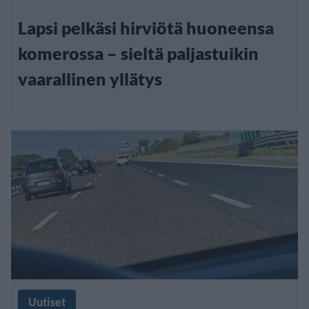
Lapsi pelkäsi hirviötä huoneensa
komerossa – sieltä paljastuikin
vaarallinen yllätys
Uutiset