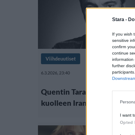
Stara -
Do
If you wish 
sensitive in
confirm you
continue se
Viihdeuutiset
information 
further disc
participants
6.3.2026, 23:40
Downstream 
Quentin Tarantinon väitett
kuolleen Iranin ohjusiskus
Persona
I want t
Opted 