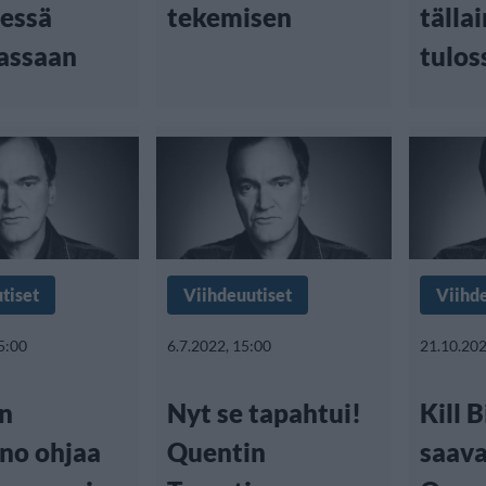
sessä
tekemisen
tälla
assaan
tulos
tiset
Viihdeuutiset
Viihd
5:00
6.7.2022, 15:00
21.10.202
n
Nyt se tapahtui!
Kill B
ino ohjaa
Quentin
saava