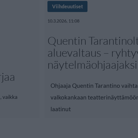
Viihdeuutiset
10.3.2026, 11:08
Quentin Tarantinolt
aluevaltaus – ryhty
näytelmäohjaajaksi
rjaa
Ohjaaja Quentin Tarantino vaihta
, vaikka
valkokankaan teatterinäyttämöön
laatinut