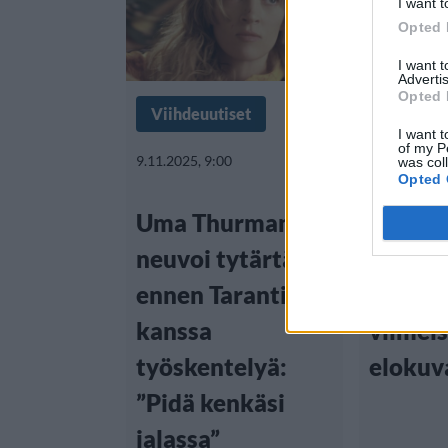
I want t
Opted 
I want 
Advertis
Opted 
Viihdeuutiset
Viihdeuu
I want t
of my P
9.11.2025, 9:00
20.8.2025, 2
was col
Opted 
Uma Thurmanin
Quenti
neuvoi tytärtään
Taranti
ennen Tarantinon
miksi h
kanssa
viimei
työskentelyä:
elokuv
”Pidä kenkäsi
jalassa”