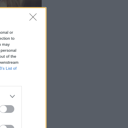
sonal or
ection to
ou may
 personal
out of the
 downstream
B’s List of
tettu kohtaus
aikassa