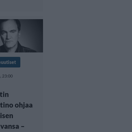
euutiset
, 23:00
tin
tino ohjaa
isen
vansa –