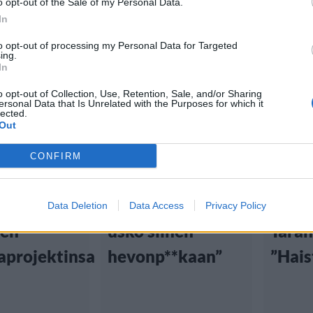
o opt-out of the Sale of my Personal Data.
In
to opt-out of processing my Personal Data for Targeted
ing.
In
tiset
Viihdeuutiset
Viihd
o opt-out of Collection, Use, Retention, Sale, and/or Sharing
ersonal Data that Is Unrelated with the Purposes for which it
3:00
9.11.2024, 5:00
18.8.2024
lected.
Out
n
Ohjaajalegenda
Geor
CONFIRM
no paljasti
tylytti Quentin
suiva
ylkäsi
Tarantinoa: ”En
Quen
Data Deletion
Data Access
Privacy Policy
sen
usko siihen
Taran
aprojektinsa
hevonp**kaan”
”Hais