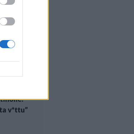
euutiset
, 10:00
ge Clooney
antui
tin
tinolle:
ta v*ttu”