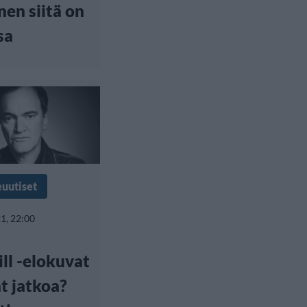
inen siitä on
sa
euutiset
1, 22:00
ill -elokuvat
t jatkoa?