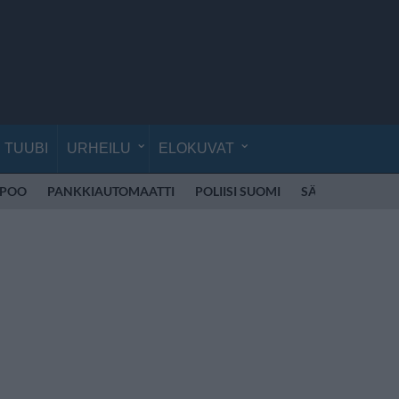
TUUBI
URHEILU
ELOKUVAT
SPOO
PANKKIAUTOMAATTI
POLIISI SUOMI
SÄHKÖPOTKUL