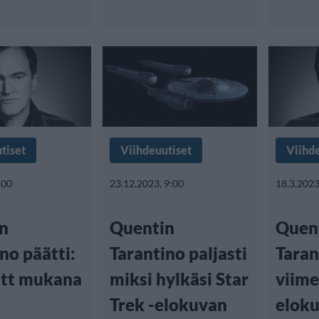
tiset
Viihdeuutiset
Viihd
:00
23.12.2023, 9:00
18.3.2023
n
Quentin
Quen
no päätti:
Tarantino paljasti
Taran
itt mukana
miksi hylkäsi Star
viime
Trek -elokuvan
eloku