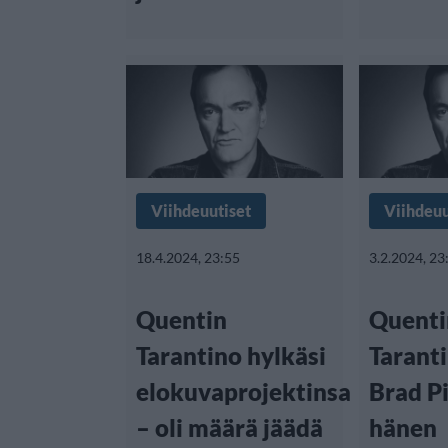
Viihdeuutiset
Viihdeuu
18.4.2024, 23:55
3.2.2024, 23
Quentin
Quenti
Tarantino hylkäsi
Taranti
elokuvaprojektinsa
Brad P
– oli määrä jäädä
hänen