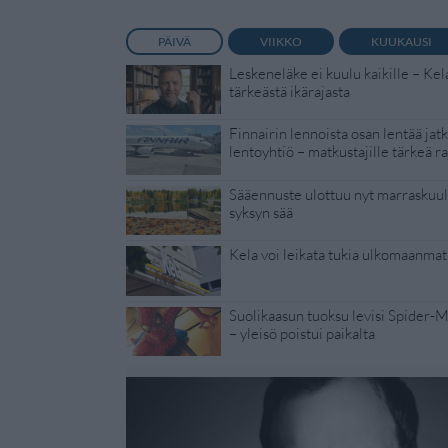
PÄIVÄ
VIIKKO
KUUKAUSI
Leskeneläke ei kuulu kaikille – Kel
tärkeästä ikärajasta
Finnairin lennoista osan lentää jat
lentoyhtiö – matkustajille tärkeä ra
Sääennuste ulottuu nyt marraskuull
syksyn sää
Kela voi leikata tukia ulkomaanmat
Suolikaasun tuoksu levisi Spider-
– yleisö poistui paikalta