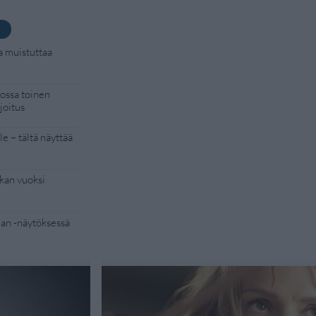
a muistuttaa
kossa toinen
joitus
e – tältä näyttää
kan vuoksi
Man -näytöksessä