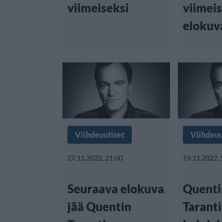
viimeiseksi
viimei
elokuv
Viihdeuutiset
Viihdeuu
27.11.2022, 21:00
19.11.2022, 
Seuraava elokuva
Quenti
jää Quentin
Tarant