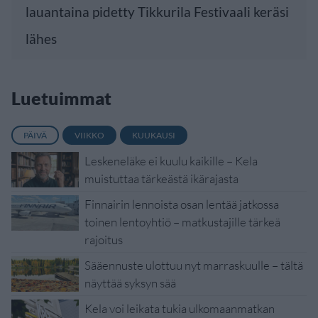
lauantaina pidetty Tikkurila Festivaali keräsi
lähes
Luetuimmat
PÄIVÄ
VIIKKO
KUUKAUSI
Leskeneläke ei kuulu kaikille – Kela
muistuttaa tärkeästä ikärajasta
Finnairin lennoista osan lentää jatkossa
toinen lentoyhtiö – matkustajille tärkeä
rajoitus
Sääennuste ulottuu nyt marraskuulle – tältä
näyttää syksyn sää
Kela voi leikata tukia ulkomaanmatkan