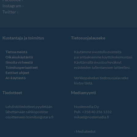
Instagram
Twitter
Kustantaja ja toimitus
Tietosuojalauseke
Tietoa meistä
Käytämme sivustolla evästeitä
Oikaisukäytäntö
parantaaksemme käyttökokemustasi.
Ilmoita virheestä
Käyttämällä sivustoa hyväksyt
Toimitusperiaatteet
evästeiden tallentamisen laitteellesi.
Eettiset ohjeet
AI-käytäntö
Verkkopalvelun
tiedosuojalauseke
löytyy tästä
.
Tiedotteet
Mediamyynti
Lehdistötiedotteet pyydetään
Nostemedia Oy
lähettämään sähköpostitse
Puh. +358 40 356 1332
osoitteeseen
toimitus@stara.fi
mikael@nostemedia.fi
Mediatiedot