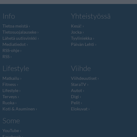
Info
Yhteistyössä
Tietoa meistä
Kesä!
Tietosuojalauseke
Jocka
Lähetä uutisvinkki
Tyyliniekka
Mediatiedot
Päivän Lehti
RSS-ohje
RSS
Lifestyle
Viihde
Matkailu
Viihdeuutiset
Fitness
StaraTV
Lifestyle
Autot
Terveys
Digi
Ruoka
Pelit
Koti & Asuminen
Elokuvat
Some
YouTube
Facebook