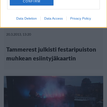
CONFIRM
Data Deletion
Data Access
Privacy Policy
Viihdeuutiset
20.3.2013, 13:20
Tammerest julkisti festaripuiston
muhkean esiintyjäkaartin