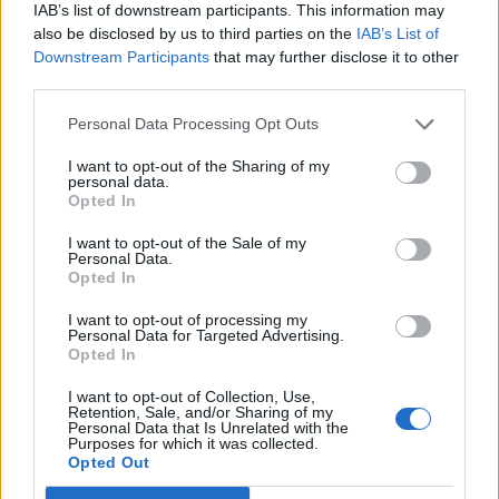
IAB’s list of downstream participants. This information may
also be disclosed by us to third parties on the
IAB’s List of
Viihdeuutiset
Downstream Participants
that may further disclose it to other
third parties.
12.7.2013, 12:40
Personal Data Processing Opt Outs
Pioneerifestivaali käynnistyy
I want to opt-out of the Sharing of my
personal data.
tänään – huipputähdet Stara
Opted In
Stagella
I want to opt-out of the Sale of my
Personal Data.
Opted In
I want to opt-out of processing my
Personal Data for Targeted Advertising.
Opted In
I want to opt-out of Collection, Use,
Retention, Sale, and/or Sharing of my
Personal Data that Is Unrelated with the
Purposes for which it was collected.
Opted Out