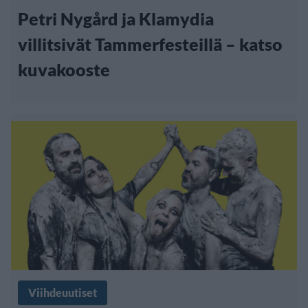
Petri Nygård ja Klamydia
villitsivät Tammerfesteillä – katso
kuvakooste
Viihdeuutiset