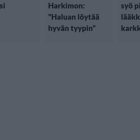
si
Harkimon:
syö p
”Haluan löytää
lääkk
hyvän tyypin”
karkk