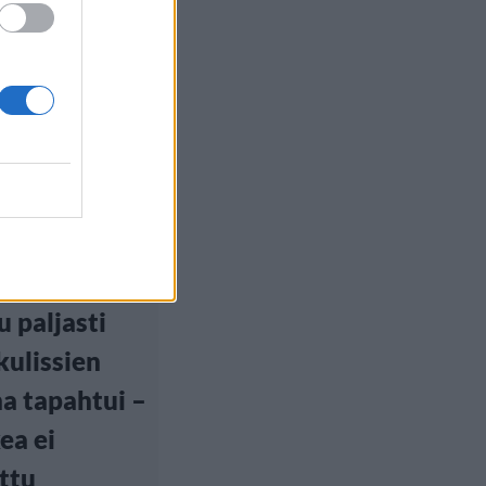
euutiset
, 18:40
 voittaja
u paljasti
kulissien
a tapahtui –
ea ei
ttu