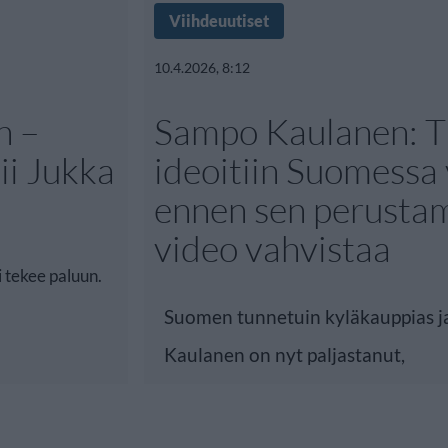
Viihdeuutiset
10.4.2026, 8:12
n –
Sampo Kaulanen: T
ii Jukka
ideoitiin Suomessa
ennen sen perustam
video vahvistaa
i tekee paluun.
Suomen tunnetuin kyläkauppias ja
Kaulanen on nyt paljastanut,