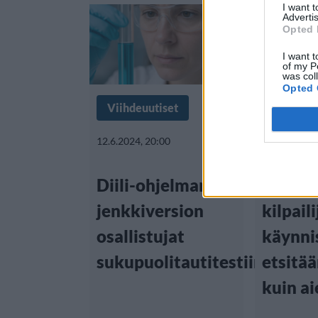
I want 
Advertis
Opted 
I want t
of my P
was col
Opted 
Viihdeuutiset
Viihdeuu
12.6.2024, 20:00
8.6.2021, 20
Diili-ohjelman
Diilin
jenkkiversion
kilpail
osallistujat
käynni
sukupuolitautitestiin
etsitä
kuin a