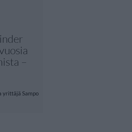
inder
 vuosia
ista –
 yrittäjä Sampo