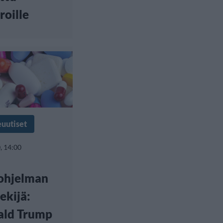
oille
euutiset
, 14:00
-ohjelman
ekijä:
ald Trump