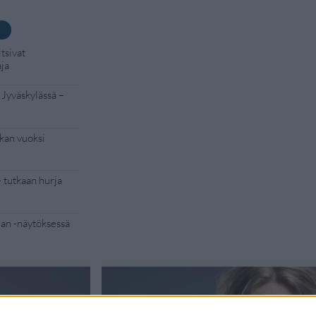
tsivat
aja
 Jyväskylässä –
kan vuoksi
– tutkaan hurja
Man -näytöksessä