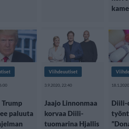
kamer
tiset
Viihdeuutiset
Viihd
6:00
3.9.2020, 22:40
18.1.2020
 Trump
Jaajo Linnonmaa
Diili
see paluuta
korvaa Diili-
työnt
hjelman
tuomarina Hjallis
”Don