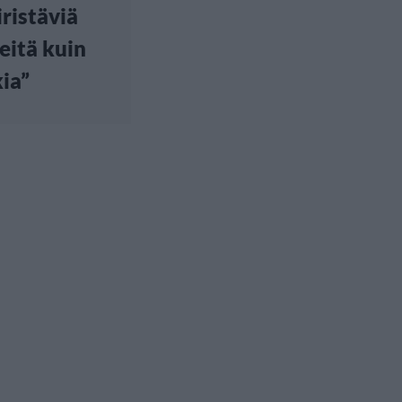
iristäviä
eitä kuin
ia”