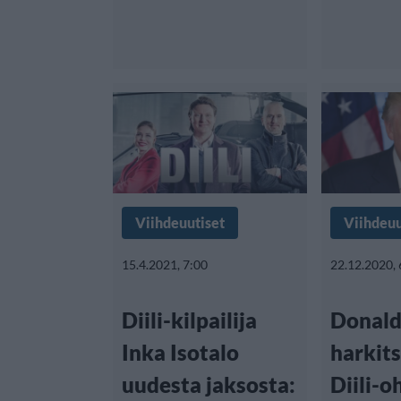
Viihdeuutiset
Viihdeuu
15.4.2021, 7:00
22.12.2020, 
Diili-kilpailija
Donald
Inka Isotalo
harkit
uudesta jaksosta:
Diili-o