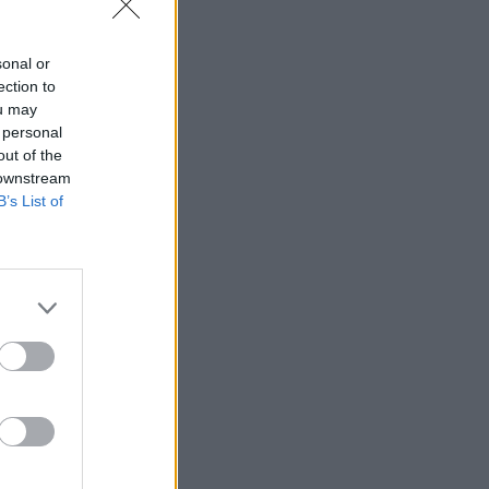
sonal or
ection to
ou may
 personal
out of the
 downstream
B’s List of
sä – uusi
mikuussa