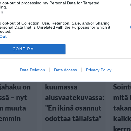
to opt-out of processing my Personal Data for Targeted
ing.
In
o opt-out of Collection, Use, Retention, Sale, and/or Sharing
ersonal Data that Is Unrelated with the Purposes for which it
lected.
Out
tiset
Viihdeuutiset
Viihd
CONFIRM
:00
2.6.2021, 18:00
28.4.2021
Data Deletion
Data Access
Privacy Policy
Diili-Sointu
Diilin
ijahaku on
kuumassa
Soint
ssä – nyt
alusvaatekuvassa:
mitä 
än muuta
”En ikinä osannut
takan
iemmin
odottaa tällaista”
kaikk
kerro