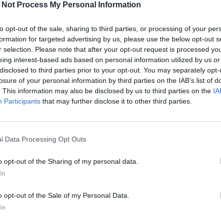
 Not Process My Personal Information
to opt-out of the sale, sharing to third parties, or processing of your per
formation for targeted advertising by us, please use the below opt-out s
r selection. Please note that after your opt-out request is processed y
eing interest-based ads based on personal information utilized by us or
disclosed to third parties prior to your opt-out. You may separately opt-
losure of your personal information by third parties on the IAB’s list of
. This information may also be disclosed by us to third parties on the
IA
Viihdeuutiset
Participants
that may further disclose it to other third parties.
6.12.2024, 20:30
l Data Processing Opt Outs
maalta:
Diilin uudet kilpailijat täs
o opt-out of the Sharing of my personal data.
a”
tuotantokausi alkaa tam
In
Nelosella
o opt-out of the Sale of my Personal Data.
In