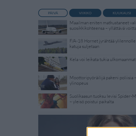
PÄIVÄ
VIIKKO
KUUKAUSI
Maailman eniten matkustaneet vali
suosikkikohteensa – yllättävä voitt
F/A-18 Hornet jyrähtää ylilennolle
katuja suljetaan
Kela voi leikata tukia ulkomaanmat
Moottoripyöräilijä pakeni poliisia 
ylinopeus
Suolikaasun tuoksu levisi Spider-
– yleisö poistui paikalta