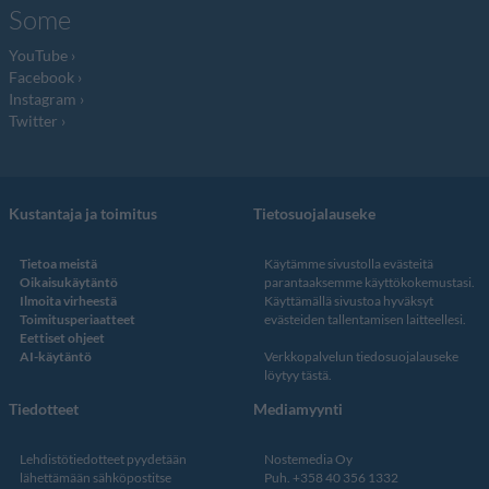
Some
YouTube
Facebook
Instagram
Twitter
Kustantaja ja toimitus
Tietosuojalauseke
Tietoa meistä
Käytämme sivustolla evästeitä
Oikaisukäytäntö
parantaaksemme käyttökokemustasi.
Ilmoita virheestä
Käyttämällä sivustoa hyväksyt
Toimitusperiaatteet
evästeiden tallentamisen laitteellesi.
Eettiset ohjeet
AI-käytäntö
Verkkopalvelun
tiedosuojalauseke
löytyy tästä
.
Tiedotteet
Mediamyynti
Lehdistötiedotteet pyydetään
Nostemedia Oy
lähettämään sähköpostitse
Puh. +358 40 356 1332