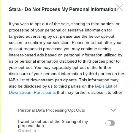
Stara -
Do Not Process My Personal Information
If you wish to opt-out of the sale, sharing to third parties, or
processing of your personal or sensitive information for
targeted advertising by us, please use the below opt-out
section to confirm your selection. Please note that after your
opt-out request is processed you may continue seeing
interest-based ads based on personal information utilized by
us or personal information disclosed to third parties prior to
your opt-out. You may separately opt-out of the further
disclosure of your personal information by third parties on the
IAB’s list of downstream participants. This information may
also be disclosed by us to third parties on the
IAB’s List of
Viihdeuutiset
Downstream Participants
that may further disclose it to other
third parties.
30.6.2022, 6:00
Personal Data Processing Opt Outs
Essi Unkuri kuin merenneito –
I want to opt-out of the Sharing of my
personal data.
Opted In
poseerasi biksuissa rantakivellä