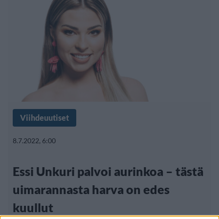
Viihdeuutiset
8.7.2022, 6:00
Essi Unkuri palvoi aurinkoa – tästä
uimarannasta harva on edes
kuullut