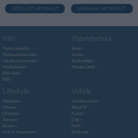
‹ EDELLISET ARTIKKELIT
SEURAAVAT ARTIKKELIT ›
Info
Yhteistyössä
Tietoa meistä
Kesä!
Tietosuojalauseke
Jocka
Lähetä uutisvinkki
Tyyliniekka
Mediatiedot
Päivän Lehti
RSS-ohje
RSS
Lifestyle
Viihde
Matkailu
Viihdeuutiset
Fitness
StaraTV
Lifestyle
Autot
Terveys
Digi
Ruoka
Pelit
Koti & Asuminen
Elokuvat