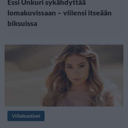
Essi Unkuri sykähdyttää
lomakuvissaan – viilensi itseään
biksuissa
Viihdeuutiset