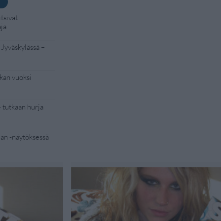
tsivat
aja
 Jyväskylässä –
kan vuoksi
– tutkaan hurja
Man -näytöksessä