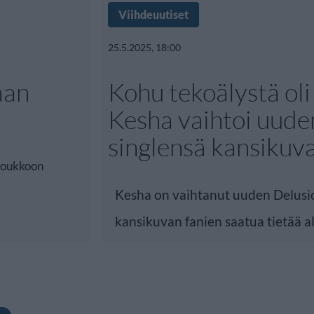
Viihdeuutiset
25.5.2025, 18:00
aan
Kohu tekoälystä oli 
Kesha vaihtoi uude
singlensä kansikuv
 joukkoon
Kesha on vaihtanut uuden Delusi
kansikuvan fanien saatua tietää a