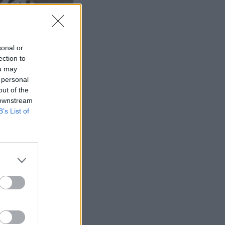
sonal or
ection to
ou may
 personal
out of the
 downstream
B’s List of
 pukeutui
un