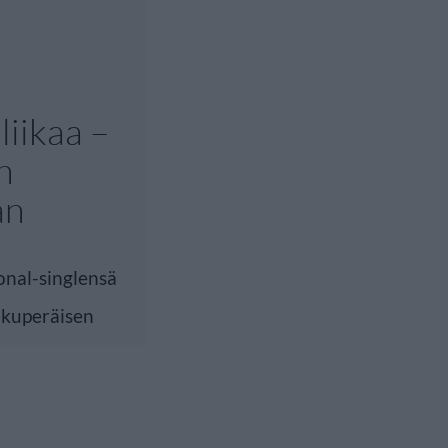
liikaa –
n
an
onal-singlensä
lkuperäisen