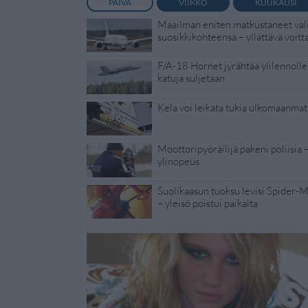
PÄIVÄ
VIIKKO
KUUKAUSI
Maailman eniten matkustaneet vali
suosikkikohteensa – yllättävä voitt
F/A-18 Hornet jyrähtää ylilennolle
katuja suljetaan
Kela voi leikata tukia ulkomaanmat
Moottoripyöräilijä pakeni poliisia 
ylinopeus
Suolikaasun tuoksu levisi Spider-
– yleisö poistui paikalta