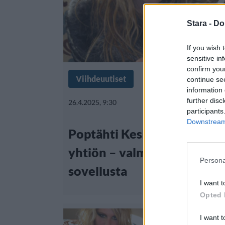
Stara -
Do
If you wish 
sensitive in
confirm you
Viihdeuutiset
continue se
information 
further disc
26.4.2025, 9:30
participants
Downstream 
Poptähti Kesha perusti oma
yhtiön – valmistelee myös
Persona
sovellusta
I want t
Opted 
I want t