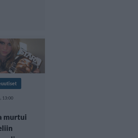
euutiset
, 13:00
a murtui
liin