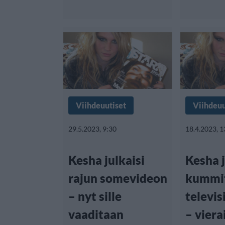
Viihdeuutiset
Viihdeuu
29.5.2023, 9:30
18.4.2023, 1
Kesha julkaisi
Kesha 
rajun somevideon
kummi
– nyt sille
televis
vaaditaan
– vierai