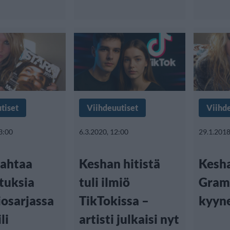
tiset
Viihdeuutiset
Viihd
3:00
6.3.2020, 12:00
29.1.2018
jahtaa
Keshan hitistä
Kesha
tuksia
tuli ilmiö
Gram
iosarjassa
TikTokissa –
kyyne
li
artisti julkaisi nyt