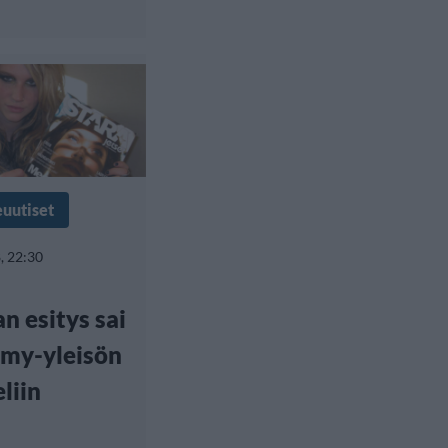
euutiset
, 22:30
n esitys sai
my-yleisön
liin