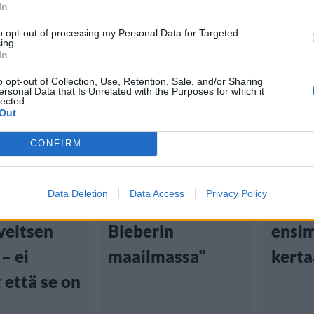
In
to opt-out of processing my Personal Data for Targeted
ing.
In
tiset
Viihdeuutiset
Viihd
o opt-out of Collection, Use, Retention, Sale, and/or Sharing
ersonal Data that Is Unrelated with the Purposes for which it
lected.
:00
9.3.2024, 6:00
13.10.202
Out
CONFIRM
ti
Popkaunotar
Kesh
mislavalla
yläosattomissa:
päätt
Data Deletion
Data Access
Privacy Policy
an
”Kesha Hailey
jätett
veitsen
Bieberin
ensi
– ei
maailmassa”
kerta
 että se on