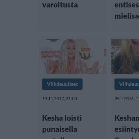
varoitusta
entise
mielisa
Viihdeuutiset
Viihdeuu
13.11.2017, 21:00
25.4.2016, 1
Kesha loisti
Kesha
punaisella
esiint