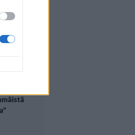
euutiset
3, 5:00
an parisuhde
yi: ”Minut
iin
mmäistä
a”