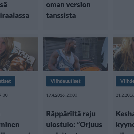
ssä
oman version
iraalassa
tanssista
tiset
Viihdeuutiset
Viihd
7:30
19.4.2016, 23:00
21.2.2016
n
Räppäriltä raju
Kesh
yminen
ulostulo: ”Orjuus
kyyne